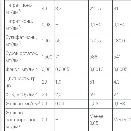
Нитрат-ионы,
40
3,3
22,15
31
3
мг/дм
Нитрит-ионы,
0,08
–
0,184
0,184
3
мг/дм
Сульфат-ионы,
100
55
151,5
130,0
3
мг/дм
Сухой остаток,
1500
71
588
541
3
мг/дм
3
Фенол, мг/дм
0,001
0,0005
0,0013
0,0005
Цветность, гр.
20
1,9
51
4,3
цв.
3
ХПК, мгО
/дм
30
2,0
59
24
2
3
Железо, мг/дм
0,1
0,04
1,55
0,083
Железо
Менее
растворенное,
0,1
–
Менее 0
0,05
3
мг/дм