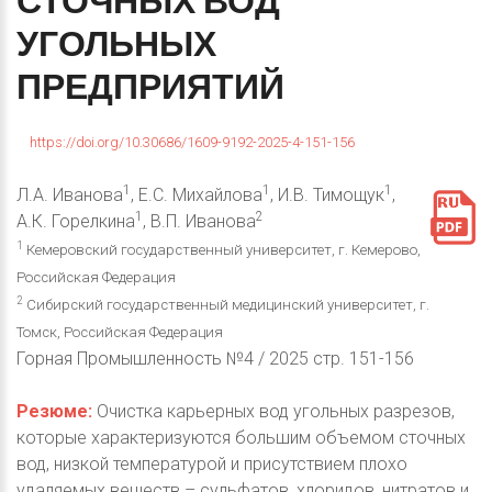
СТОЧНЫХ
ВОД
УГОЛЬНЫХ
ПРЕДПРИЯТИЙ
https://doi.org/10.30686/1609-9192-2025-4-151-156
1
1
1
Л.А. Иванова
, Е.С. Михайлова
, И.В. Тимощук
,
1
2
А.К. Горелкина
, В.П. Иванова
1
Кемеровский государственный университет, г. Кемерово,
Российская Федерация
2
Сибирский государственный медицинский университет, г.
Томск, Российская Федерация
Горная Промышленность №4 / 2025 стр. 151-156
Резюме:
Очистка карьерных вод угольных разрезов,
которые характеризуются большим объемом сточных
вод, низкой температурой и присутствием плохо
удаляемых веществ – сульфатов, хлоридов, нитратов и