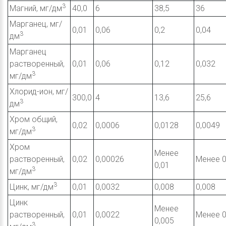
3
Магний, мг/дм
40,0
6
38,5
36
Марганец, мг/
0,01
0,06
0,2
0,04
3
дм
Марганец
растворенный,
0,01
0,06
0,12
0,032
3
мг/дм
Хлорид-ион, мг/
300,0
4
13,6
25,6
3
дм
Хром общий,
0,02
0,0006
0,0128
0,0049
3
мг/дм
Хром
Менее
растворенный,
0,02
0,00026
Менее 0
0,01
3
мг/дм
3
Цинк, мг/дм
0,01
0,0032
0,008
0,008
Цинк
Менее
растворенный,
0,01
0,0022
Менее 0
0,005
3