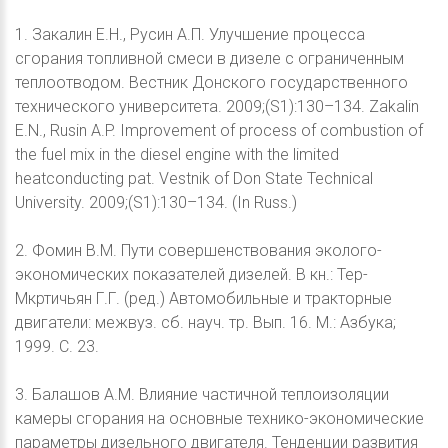
1. Закалин Е.Н., Русин А.П. Улучшение процесса
сгорания топливной смеси в дизеле с ограниченным
теплоотводом. Вестник Донского государственного
технического университета. 2009;(S1):130–134. Zakalin
E.N., Rusin A.P. Improvement of process of combustion of
the fuel mix in the diesel engine with the limited
heatconducting pat. Vestnik of Don State Technical
University. 2009;(S1):130–134. (In Russ.)
2. Фомин В.М. Пути совершенствования эколого-
экономических показателей дизелей. В кн.: Тер-
Мкртичьян Г.Г. (ред.) Автомобильные и тракторные
двигатели: межвуз. сб. науч. тр. Вып. 16. М.: Азбука;
1999. С. 23.
3. Балашов А.М. Влияние частичной теплоизоляции
камеры сгорания на основные технико-экономические
параметры дизельного двигателя. Тенденции развития