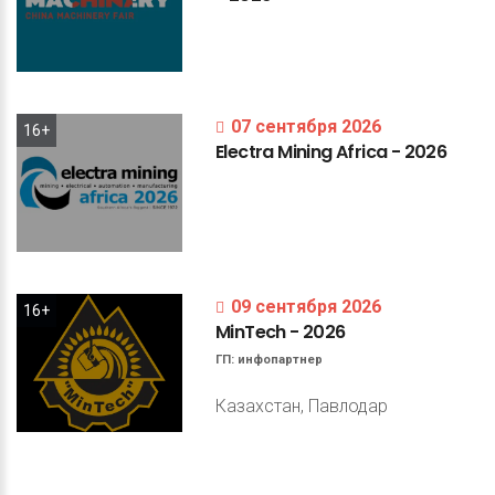
07 сентября 2026
16+
Electra
Mining
Africa
-
2026
09 сентября 2026
16+
MinTech
-
2026
ГП:
инфопартнер
Казахстан, Павлодар