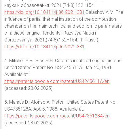
науки и образования. 2021;(74-8):152–154.
https://doi.org/10.18411/lj-06-2021-331
Balashov A.M. The
influence of partial thermal insulation of the combustion
chamber on the main technical and economic parameters
of a diesel engine. Tendentsii Razvitiya Nauki i
Obrazovaniya. 2021;(74-8):152–154. (In Russ.)
https://doi.org/10.18411/lj-06-2021-331
4. Mitchell H.R., Rice H.H. Ceramic insulated engine pistons.
United States Patent No. US4245611A. Jan. 20, 1981.
Available at:
https://patents.google.com/patent/US4245611A/en
(accessed: 23.02.2025).
5. Mahrus D., Afonso A. Piston. United States Patent No.
US4735128A. Apr. 5, 1988. Available at:
https://patents.google.com/patent/US4735128A/en
(accessed: 23.02.2025).