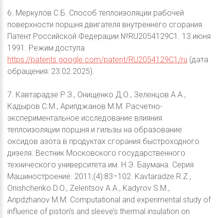
6. Меркулов С.Б. Способ теплоизоляции рабочей
поверхности поршня двигателя внутреннего сгорания.
Патент Российской Федерации №RU2054129C1. 13 июня
1991. Режим доступа
https://patents.google.com/patent/RU2054129C1/ru
(дата
обращения: 23.02.2025).
7. Кавтарадзе Р.З., Онищенко Д.О., Зеленцов А.А.,
Кадыров С.М., Арипджанов М.М. Расчетно-
экспериментальное исследование влияния
теплоизоляции поршня и гильзы на образование
оксидов азота в продуктах сгорания быстроходного
дизеля. Вестник Московского государственного
технического университета им. Н.Э. Баумана. Серия
Машиностроение. 2011;(4):83–102. Kavtaradze R.Z.,
Onishchenko D.O., Zelentsov A.A., Kadyrov S.M.,
Aripdzhanov M.M. Computational and experimental study of
influence of piston’s and sleeve’s thermal insulation on