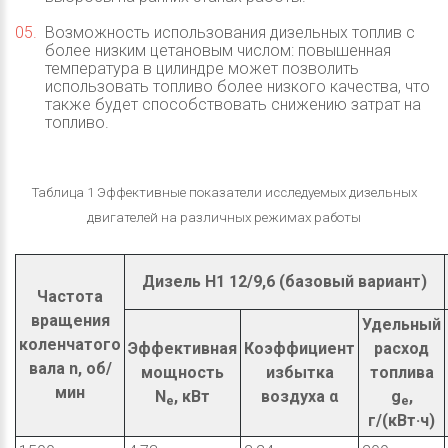
Возможность использования дизельных топлив с
более низким цетановым числом: повышенная
температура в цилиндре может позволить
использовать топливо более низкого качества, что
также будет способствовать снижению затрат на
топливо.
Таблица 1 Эффективные показатели исследуемых дизельных
двигателей на различных режимах работы
Дизель H1 12/9,6 (базовый вариант)
Частота
вращения
Удельный
коленчатого
Эффективная
Коэффициент
расход
вала n, об/
мощность
избытка
топлива
мин
N
, кВт
воздуха α
g
,
e
e
г/(кВт·ч)