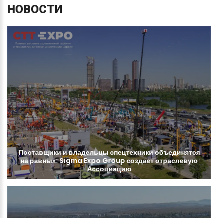
НОВОСТИ
Поставщики
и
владельцы
спецтехники
объединятся
на
равных:
Sigma
Expo
Group
создает
отраслевую
Ассоциацию