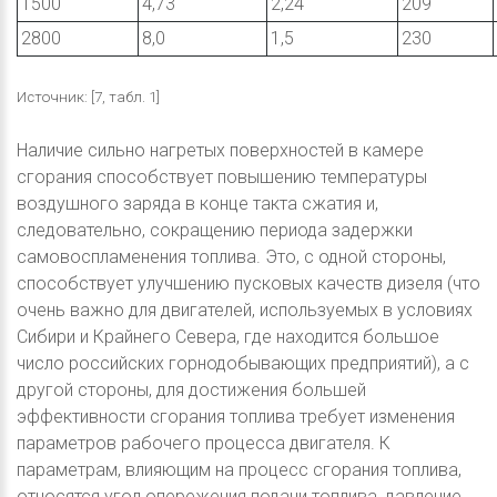
1500
4,73
2,24
209
2800
8,0
1,5
230
Источник: [7, табл. 1]
Наличие сильно нагретых поверхностей в камере
сгорания способствует повышению температуры
воздушного заряда в конце такта сжатия и,
следовательно, сокращению периода задержки
самовоспламенения топлива. Это, с одной стороны,
способствует улучшению пусковых качеств дизеля (что
очень важно для двигателей, используемых в условиях
Сибири и Крайнего Севера, где находится большое
число российских горнодобывающих предприятий), а с
другой стороны, для достижения большей
эффективности сгорания топлива требует изменения
параметров рабочего процесса двигателя. К
параметрам, влияющим на процесс сгорания топлива,
относятся угол опережения подачи топлива, давление