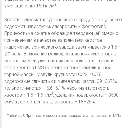
3
уменьшено до 150 кг/м
.
Хвосты гидрометаллургического передела чаще всего
содержат известняки, алевролиты и фосфогипс.
Прочность на сжатие образцов твердеющей смеси с
применением в качестве заполнителя хвостов
гидрометаллургического завода увеличивается в 1,5–
2,0 раза. Включение мелкофракционных «хвостов» в
состав смесей улучшает их однородность. Твердая
фаза хвостов ГМЗ состоит из тонкоизмельченной
горной массы. Модуль крупности 0,022–0,078,
содержание глинистых и пылеватых частиц 39–367%,
только глинистых – 6,6–6,1%, насыпная плотность
3
хвостов – 1,5– 1,6 т/м
; удельная поверхность – 3600
2
см
/кг; естественная влажность – 18–26%.
Таблица 3 Прочность смеси в зависимости от влажности, МПа