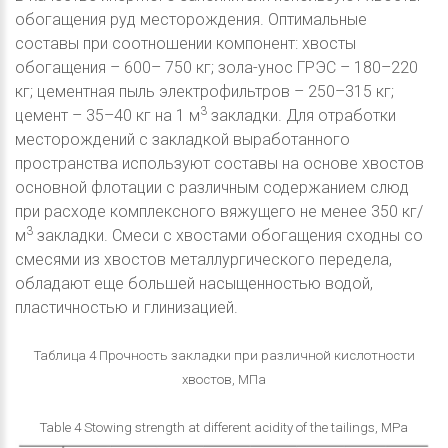
обогащения руд месторождения. Оптимальные
составы при соотношении компонент: хвосты
обогащения – 600– 750 кг; зола-унос ГРЭС – 180–220
кг; цементная пыль электрофильтров – 250–315 кг;
3
цемент – 35–40 кг на 1 м
закладки. Для отработки
месторождений с закладкой выработанного
пространства используют составы на основе хвостов
основной флотации с различным содержанием слюд
при расходе комплексного вяжущего не менее 350 кг/
3
м
закладки. Смеси с хвостами обогащения сходны со
смесями из хвостов металлургического передела,
обладают еще большей насыщенностью водой,
пластичностью и глинизацией.
Таблица 4 Прочность закладки при различной кислотности
хвостов, МПа
Table 4 Stowing strength at different acidity of the tailings, MPa