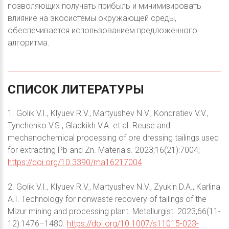
позволяющих получать прибыль и минимизировать
влияние на экосистемы окружающей среды,
обеспечивается использованием предложенного
алгоритма.
СПИСОК
ЛИТЕРАТУРЫ
1. Golik V.I., Klyuev R.V., Martyushev N.V., Kondratiev V.V.,
Tynchenko V.S., Gladkikh V.A. et al. Reuse and
mechanochemical processing of ore dressing tailings used
for extracting Pb and Zn. Materials. 2023;16(21):7004;
https://doi.org/10.3390/ma16217004
2. Golik V.I., Klyuev R.V., Martyushev N.V., Zyukin D.A., Karlina
A.I. Technology for nonwaste recovery of tailings of the
Mizur mining and processing plant. Metallurgist. 2023;66(11-
12):1476–1480.
https://doi.org/10.1007/s11015-023-