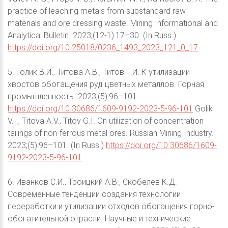
practice of leaching metals from substandard raw
materials and ore dressing waste. Mining Informational and
Analytical Bulletin. 2023;(12-1):17–30. (In Russ.)
https://doi.org/10.25018/0236_1493_2023_121_0_17
5. Голик В.И., Титова А.В., Титов Г.И. К утилизации
хвостов обогащения руд цветных металлов. Горная
промышленность. 2023;(5):96–101.
https://doi.org/10.30686/1609-9192-2023-5-96-101
Golik
V.I., Titova A.V., Titov G.I. On utilization of concentration
tailings of non-ferrous metal ores. Russian Mining Industry.
2023;(5):96–101. (In Russ.)
https://doi.org/10.30686/1609-
9192-2023-5-96-101
6. Иванков С.И., Троицкий А.В., Скобелев К.Д.
Современные тенденции создания технологии
переработки и утилизации отходов обогащения горно-
обогатительной отрасли. Научные и технические