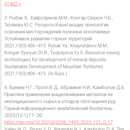
01462-y
3. Рыбак Я., Хайрутдинов М.М., Конгар-Сюрюн Ч.Б.,
Тюляева Ю.С. Ресурсосберегающие технологии
освоения месторождений полезных ископаемых.
Устойчивое развитие горных территорий.
2021;13(3):406–415. Rybak Ya., Khayrutdinov M.M.,
Kongar-Syuryun Ch.B., Tyulyayeva Yu.S. Resource-saving
technologies for development of mineral deposits.
Sustainable Development of Mountain Territories.
2021;13(3):406–415. (In Russ.)
4. Валиев Н.Г., Пропп В.Д., Абрамкин Н.И., Камболов Д.А.
Практика применения выщелачивания металлов из
некондиционного сырья и отходов обогащения руд.
Горный информационно-аналитический бюллетень.
2023;(12-1):17–30.
https://doi.org/10.25018/0236_1493_2023_121_0_17
Valiev N. G., Propp V. D., Abramkin N. I., Kambolov D. A. The