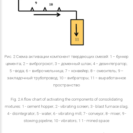
Рис. 2 Схема активации компонент твердеющих смесей: 1 − бункер
цемента; 2 – виброгрохот; 3 – доменный шлак; 4 − дезинтегратор;
5 –вода; 6 − вибро-мельница; 7 − конвейер; 8 − смеситель; 9 –
закладочный трубопровод; 10 − вибраторы; 11 − выработанное
пространство
Fig. 2 A flow chart of activating the components of consolidating
mixtures: 1 - cement hopper; 2 - vibrating screen; 3 - blast furnace slag;
4 - disintegrator; 5 - water; 6 - vibrating mill; 7 - conveyor; 8 - mixer; 9 -
stowing pipeline; 10 - vibrators; 1 1 - mined space