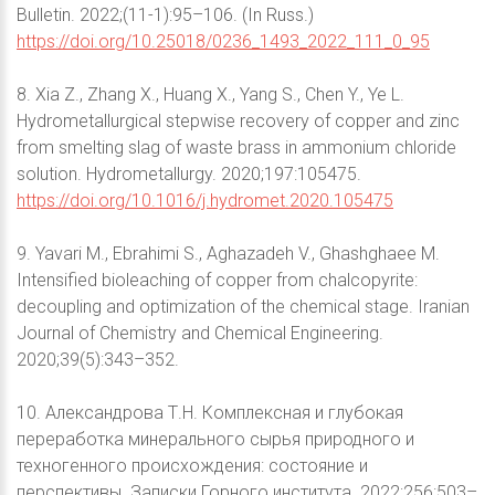
Bulletin. 2022;(11-1):95–106. (In Russ.)
https://doi.org/10.25018/0236_1493_2022_111_0_95
8. Xia Z., Zhang X., Huang X., Yang S., Chen Y., Ye L.
Hydrometallurgical stepwise recovery of copper and zinc
from smelting slag of waste brass in ammonium chloride
solution. Hydrometallurgy. 2020;197:105475.
https://doi.org/10.1016/j.hydromet.2020.105475
9. Yavari M., Ebrahimi S., Aghazadeh V., Ghashghaee M.
Intensified bioleaching of copper from chalcopyrite:
decoupling and optimization of the chemical stage. Iranian
Journal of Chemistry and Chemical Engineering.
2020;39(5):343–352.
10. Александрова Т.Н. Комплексная и глубокая
переработка минерального сырья природного и
техногенного происхождения: состояние и
перспективы. Записки Горного института. 2022;256:503–