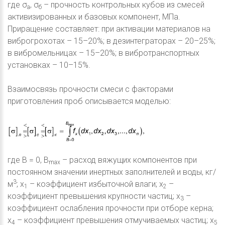
где σ
, σ
– прочность контрольных кубов из смесей
а
б
активизированных и базовых компонент, МПа.
Приращение составляет: при активации материалов на
виброгрохотах – 15–20%; в дезинтеграторах – 20–25%;
в вибромельницах – 15–20%; в вибротранспортных
установках – 10–15%.
Взаимосвязь прочности смеси с факторами
приготовления проб описывается моделью:
где В = 0, В
– расход вяжущих компонентов при
mаx
постоянном значении инертных заполнителей и воды, кг/
3
м
; x
– коэффициент избыточной влаги; x
–
1
2
коэффициент превышения крупности частиц; x
–
3
коэффициент ослабления прочности при отборе керна;
x
– коэффициент превышения отмучиваемых частиц; x
4
5