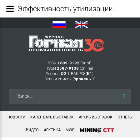
Эффективность утилизации отходов добычи и переработки в процессах горного производства - Журнал Горная промышленность
ISSN
1609-9192
(print)
ISSN
2587-9138
(online)
Scopus
Q2
Ι ВАК РФ (
K1
)
Белый список (
Уровень 1
)
Искать...
НОВОСТИ
КАЛЕНДАРЬ ВЫСТАВОК
АРХИВ ВЫСТАВОК
ОТЧЕТЫ
ВИДЕО
АРКТИКА
MWR