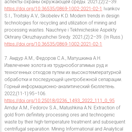
аспекты охраны окружающей среды. 2021;(2):2–39.
https://doi.org/10.36535/0869-1002-2021-02-1
Ivankov
S.I., Troitsky A.V., Skobelev K.D. Modern trends in design
technologies for recycling and utilization of mining and
processing wastes. Nauchnye i Tekhnicheskie Aspekty
Okhrany Okruzhayushchei Sredy. 2021;(2):2–39. (In Russ.)
https://doi.org/10.36535/0869-1002-2021-02-1
7. Амдур А.М., Федоров С.А., Матушкина А.Н.
Извлечение золота из труднообогатимых руд и
техногенных отходов путем их высокотемпературной
обработки и последующей центробежной сепарации.
Горный информационно-аналитический бюллетень.
2022;(11-1):95–106.
https://doi.org/10.25018/0236_1493_2022_111_0_95
Amdur A.M., Fedorov S.A., Matushkina A.N. Extraction of
gold from definitely processing ores and technogenic
waste by their high-temperature treatment and subsequent
centrifugal separation. Mining Informational and Analytical