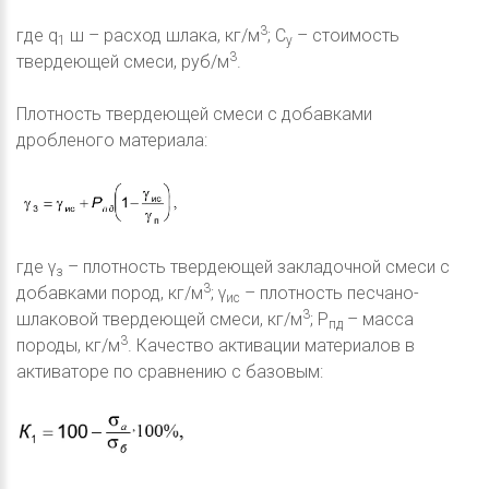
3
где q
ш – расход шлака, кг/м
; С
– стоимость
1
у
3
твердеющей смеси, руб/м
.
Плотность твердеющей смеси с добавками
дробленого материала:
где γ
– плотность твердеющей закладочной смеси с
з
3
добавками пород, кг/м
; γ
– плотность песчано-
ис
3
шлаковой твердеющей смеси, кг/м
; Р
– масса
пд
3
породы, кг/м
. Качество активации материалов в
активаторе по сравнению с базовым: