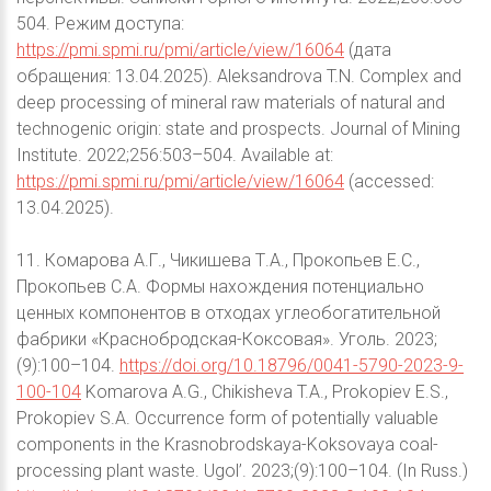
504. Режим доступа:
https://pmi.spmi.ru/pmi/article/view/16064
(дата
обращения: 13.04.2025). Aleksandrova T.N. Сomplex and
deep processing of mineral raw materials of natural and
technogenic origin: state and prospects. Journal of Mining
Institute. 2022;256:503–504. Available at:
https://pmi.spmi.ru/pmi/article/view/16064
(accessed:
13.04.2025).
11. Комарова А.Г., Чикишева Т.А., Прокопьев Е.С.,
Прокопьев С.А. Формы нахождения потенциально
ценных компонентов в отходах углеобогатительной
фабрики «Краснобродская-Коксовая». Уголь. 2023;
(9):100–104.
https://doi.org/10.18796/0041-5790-2023-9-
100-104
Komarova A.G., Chikisheva T.A., Prokopiev E.S.,
Prokopiev S.A. Occurrence form of potentially valuable
components in the Krasnobrodskaya-Koksovaya coal-
processing plant waste. Ugol’. 2023;(9):100–104. (In Russ.)