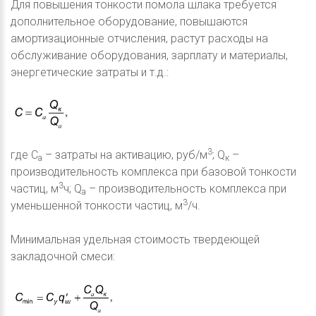
Для повышения тонкости помола шлака требуется
дополнительное оборудование, повышаются
амортизационные отчисления, растут расходы на
обслуживание оборудования, зарплату и материалы,
энергетические затраты и т.д.:
3
где C
– затраты на активацию, руб/м
; Q
–
а
к
производительность комплекса при базовой тонкости
3
частиц, м
ч; Q
– производительность комплекса при
а
3
уменьшенной тонкости частиц, м
/ч.
Минимальная удельная стоимость твердеющей
закладочной смеси: