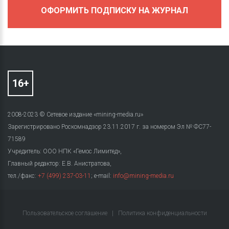
ОФОРМИТЬ ПОДПИСКУ НА ЖУРНАЛ
2008-2023 © Сетевое издание «mining-media.ru»
Зарегистрировано Роскомнадзор 23.11.2017 г. за номером Эл № ФС77-
71589
Учредитель: ООО НПК «Гемос Лимитед»,
Главный редактор: Е.В. Анистратова,
тел./факс:
+7 (499) 237-03-11
; e-mail:
info@mining-media.ru
Пользовательское соглашение
|
Политика конфиденциальности