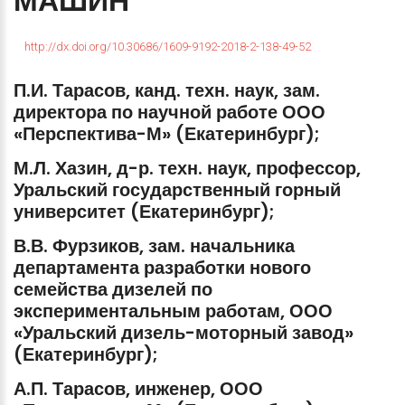
МАШИН
http://dx.doi.org/10.30686/1609-9192-2018-2-138-49-52
П.И.
Тарасов,
канд.
техн.
наук,
зам.
директора
по
научной
работе
ООО
«Перспектива-М»
(Екатеринбург);
М.Л.
Хазин,
д-р.
техн.
наук,
профессор,
Уральский
государственный
горный
университет
(Екатеринбург);
В.В.
Фурзиков,
зам.
начальника
департамента
разработки
нового
семейства
дизелей
по
экспериментальным
работам,
ООО
«Уральский
дизель-моторный
завод»
(Екатеринбург);
А.П.
Тарасов,
инженер,
ООО