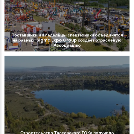
Поставщики
и
владельцы
спецтехники
объединятся
на
равных:
Sigma
Expo
Group
создает
отраслевую
Ассоциацию
Строительство
Тасеевского
ГОКа
получило