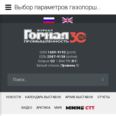
Выбор параметров газопоршневого двигателя для энергосиловых установок горных машин - Журнал Горная промышленность
ISSN
1609-9192
(print)
ISSN
2587-9138
(online)
Scopus
Q2
Ι ВАК РФ (
K1
)
Белый список (
Уровень 1
)
Искать...
НОВОСТИ
КАЛЕНДАРЬ ВЫСТАВОК
АРХИВ ВЫСТАВОК
ОТЧЕТЫ
ВИДЕО
АРКТИКА
MWR