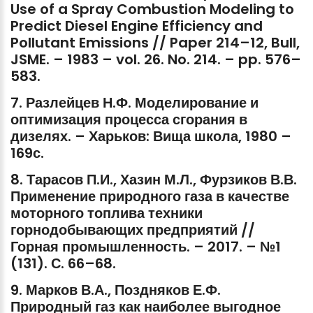
Use
of
a
Spray
Combustion
Modeling
to
Predict
Diesel
Engine
Efficiency
and
Pollutant
Emissions
//
Paper
214–12,
Bull,
JSME.
–
1983
–
vol.
26.
No.
214.
–
pp.
576–
583.
7.
Разлейцев
Н.Ф.
Моделирование
и
оптимизация
процесса
сгорания
в
дизелях.
–
Харьков:
Вища
школа,
1980
–
169с.
8.
Тарасов
П.И.,
Хазин
М.Л.,
Фурзиков
В.В.
Применение
природного
газа
в
качестве
моторного
топлива
техники
горнодобывающих
предприятий
//
Горная
промышленность.
–
2017.
–
№1
(131).
С.
66–68.
9.
Марков
В.А.,
Поздняков
Е.Ф.
Природный
газ
как
наиболее
выгодное