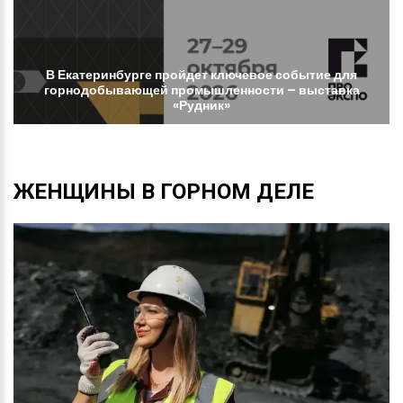
В
Екатеринбурге
пройдет
ключевое
событие
для
горнодобывающей
промышленности
–
выставка
«Рудник»
ЖЕНЩИНЫ
В
ГОРНОМ
ДЕЛЕ