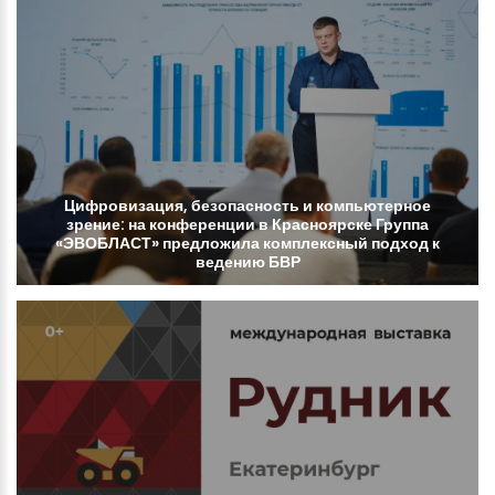
Цифровизация,
безопасность
и
компьютерное
зрение:
на
конференции
в
Красноярске
Группа
«ЭВОБЛАСТ»
предложила
комплексный
подход
к
ведению
БВР