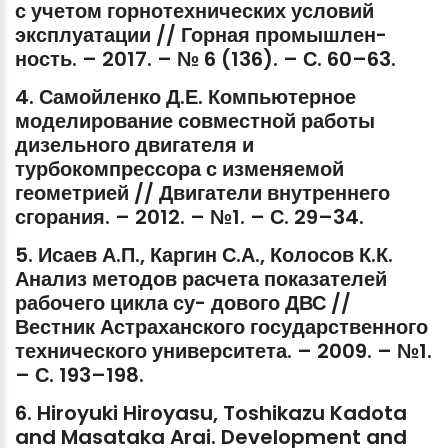
с
учетом
горнотехнических
условий
эксплуатации
//
Горная
промышлен-
ность.
–
2017.
–
№
6
(136).
–
С.
60–63.
4.
Самойленко
Д.Е.
Компьютерное
моделирование
совместной
работы
дизельного
двигателя
и
турбокомпрессора
с
изменяемой
геометрией
//
Двигатели
внутреннего
сгорания.
–
2012.
–
№1.
–
С.
29–34.
5.
Исаев
А.П.,
Каргин
С.А.,
Колосов
К.К.
Анализ
методов
расчета
показателей
рабочего
цикла
су-
дового
ДВС
//
Вестник
Астраханского
государственного
технического
университета.
–
2009.
–
№1.
–
С.
193–198.
6.
Hiroyuki
Hiroyasu,
Toshikazu
Kadota
and
Masataka
Arai.
Development
and