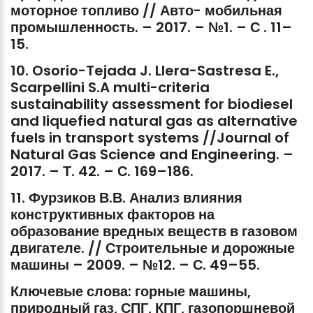
моторное
топливо
//
Авто-
мобильная
промышленность.
–
2017.
–
№1.
–
С
.
11–
15.
10.
Osorio-Tejada
J.
Llera-Sastresa
E.,
Scarpellini
S.A
multi-criteria
sustainability
assessment
for
biodiesel
and
liquefied
natural
gas
as
alternative
fuels
in
transport
systems
//Journal
of
Natural
Gas
Science
and
Engineering.
–
2017.
–
Т.
42.
–
С.
169–186.
11.
Фурзиков
В.В.
Анализ
влияния
конструктивных
факторов
на
образование
вредных
веществ
в
газовом
двигателе.
//
Строительные
и
дорожные
машины
–
2009.
–
№12.
–
С.
49–55.
Ключевые
слова:
горные
машины,
природный
газ,
СПГ,
КПГ,
газопоршневой