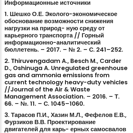
Информационные
источники
1.
Шешко
О.Е.
Эколого-экономическое
обоснование
возможности
снижения
нагрузки
на
природ-
ную
среду
от
карьерного
транспорта
//
Горный
информационно-аналитический
бюллетень.
–
2017.
–
№
2.
–
С.
241–252.
2.
Thiruvengadam
A.,
Besch
M.,
Carder
D.,
Oshinuga
A.
Unregulated
greenhouse
gas
and
ammonia
emissions
from
current
technology
heavy-duty
vehicles
//Journal
of
the
Air
&
Waste
Management
Association.
–
2016.
–
Т.
66.
–
№.
11.
–
С.
1045–1060.
3.
Тарасов
П.И.,
Хазин
М.Л.,
Фефелов
Е.В.,
Фурзиков
В.В.
Проектирование
двигателей
для
карь-
ерных
самосвалов