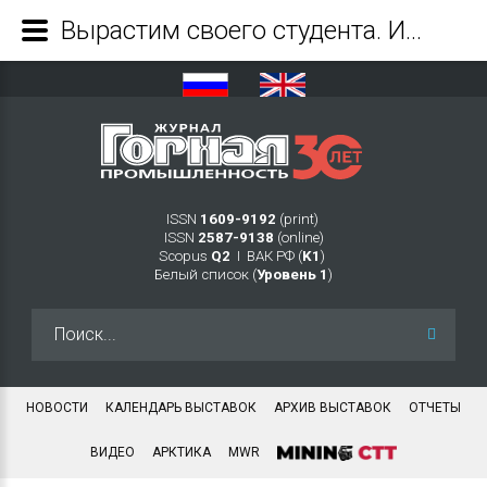
Вырастим своего студента. Инновационные подходы в горно-геологическом образовании - Журнал Горная промышленность
ISSN
1609-9192
(print)
ISSN
2587-9138
(online)
Scopus
Q2
Ι ВАК РФ (
K1
)
Белый список (
Уровень 1
)
Искать...
НОВОСТИ
КАЛЕНДАРЬ ВЫСТАВОК
АРХИВ ВЫСТАВОК
ОТЧЕТЫ
ВИДЕО
АРКТИКА
MWR