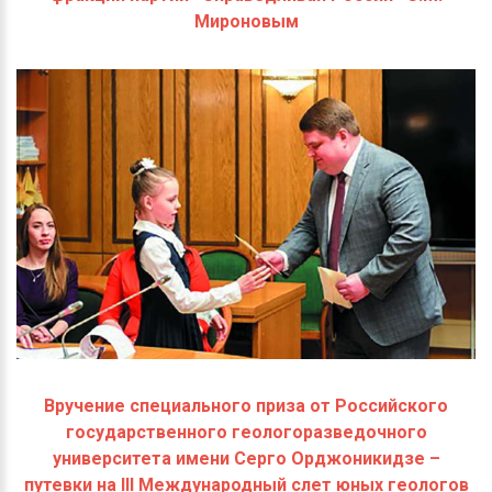
Мироновым
Вручение специального приза от Российского
государственного геологоразведочного
университета имени Серго Орджоникидзе –
путевки на III Международный слет юных геологов