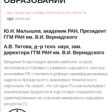
ОБРАЗОВАНИИ
http://dx.doi.org/10.30686/1609-9192-2019-3-145-70-74
УДК:
069.55.622
Ю.Н.
Малышев,
академик
РАН,
Президент
ГГМ
РАН
им.
В.И.
Вернадского
А.В.
Титова,
д-р
техн.
наук,
зам.
директора
ГГМ
РАН
им.
В.И.
Вернадского
Введение В настоящее время наиболее острой
проблемой устойчивого развития сырьевого сектора
экономики РФ становится дефицит квалифицированных
кадров и, прежде всего, инженерно-технического
персонала. Не секрет, что сегодня Россия испытывает
значительные трудности в подготовке специалистов,
ориентированных на освоение минерально-сырьевых
ресурсов [1].