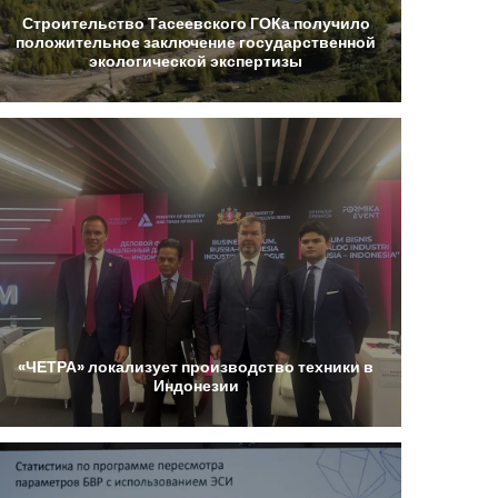
Строительство
Тасеевского
ГОКа
получило
положительное
заключение
государственной
экологической
экспертизы
«ЧЕТРА»
локализует
производство
техники
в
Индонезии