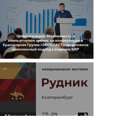
Цифровизация,
безопасность
и
компьютерное
зрение:
на
конференции
в
Красноярске
Группа
«ЭВОБЛАСТ»
предложила
комплексный
подход
к
ведению
БВР
В
Екатеринбурге
пройдет
ключевое
событие