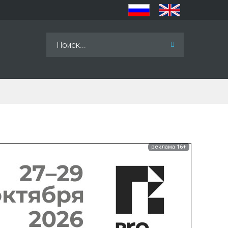
Искать...
реклама 16+