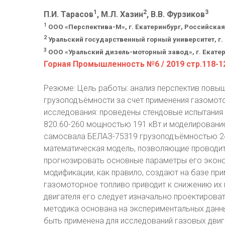
1
2
3
П.И. Тарасов
, М.Л. Хазин
, В.В. Фурзиков
1
ООО «Перспектива-М», г. Екатеринбург, Российска
2
Уральский государственный горный университет, г
3
ООО «Уральский дизель-моторный завод», г. Екате
Горная Промышленность №6 / 2019 стр.118-1
Резюме: Цель работы: анализ перспектив пов
грузоподъёмности за счет применения газомот
исследования: проведены стендовые испытания
820.60-260 мощностью 191 кВт и моделировани
самосвала БЕЛАЗ-75319 грузоподъёмностью 240
математическая модель, позволяющие проводит
прогнозировать основные параметры его эконо
модификации, как правило, создают на базе пр
газомоторное топливо приводит к снижению их 
двигателя его следует изначально проектирова
методика основана на экспериментальных данн
быть применена для исследований газовых дви