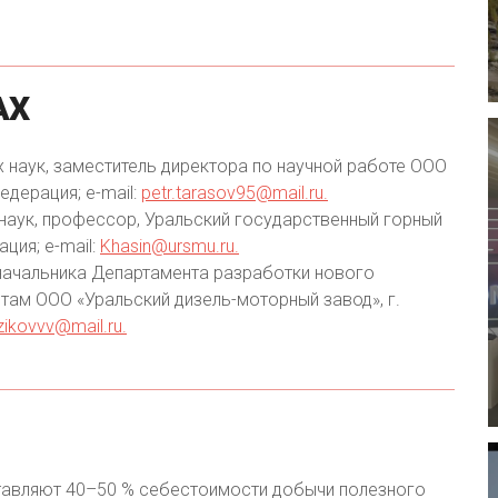
АХ
х наук, заместитель директора по научной работе ООО
едерация; e-mail:
petr.tarasov95@mail.ru.
 наук, профессор, Уральский государственный горный
ция; e-mail:
Khasin@ursmu.ru.
начальника Департамента разработки нового
ам ООО «Уральский дизель-моторный завод», г.
zikovvv@mail.ru.
тавляют 40–50 % себестоимости добычи полезного