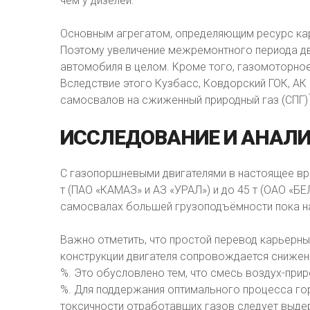
чем у дизелей.
Основным агрегатом, определяющим ресурс кар
Поэтому увеличение межремонтного периода дв
автомобиля в целом. Кроме того, газомоторно
Вследствие этого Кузбасс, Ковдорский ГОК, АК
самосвалов на сжиженный природный газ (СПГ)
ИССЛЕДОВАНИЕ
И
АНАЛИ
С газопоршневыми двигателями в настоящее в
т (ПАО «КАМАЗ» и АЗ «УРАЛ») и до 45 т (ОАО «Б
самосвалах большей грузоподъёмности пока на
Важно отметить, что простой перевод карьерны
конструкции двигателя сопровождается снижен
%. Это обусловлено тем, что смесь воздух-прир
%. Для поддержания оптимального процесса го
токсичности отработавших газов следует выд