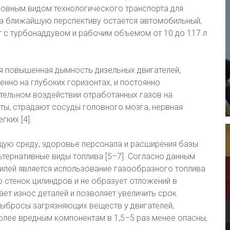
новным видом технологического транспорта для
на ближайшую перспективу остается автомобильный,
 с турбонаддувом и рабочим объемом от 10 до 117 л
я повышенная дымность дизельных двигателей,
нно на глубоких горизонтах, и постоянно
ительном воздействии отработанных газов на
ты, страдают сосуды головного мозга, нервная
гких [4].
щую среду, здоровье персонала и расширения базы
тернативные виды топлива [5–7]. Согласно данным
илей является использование газообразного топлива
о стенок цилиндров и не образует отложений в
ает износ деталей и позволяет увеличить срок
 выбросы загрязняющих веществ у двигателей,
олее вредным компонентам в 1,5–5 раз менее опасны,