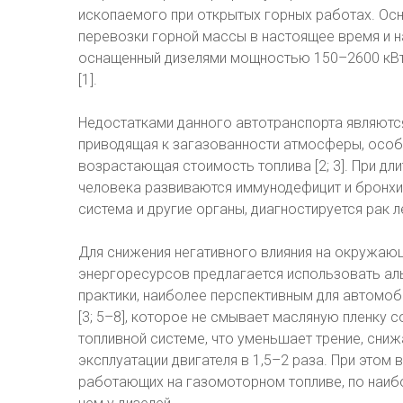
ископаемого при открытых горных работах. Ос
перевозки горной массы в настоящее время и 
оснащенный дизелями мощностью 150–2600 кВт
[1].
Недостатками данного автотранспорта являютс
приводящая к загазованности атмосферы, особе
возрастающая стоимость топлива [2; 3]. При дл
человека развиваются иммунодефицит и бронхи
система и другие органы, диагностируется рак ле
Для снижения негативного влияния на окружаю
энергоресурсов предлагается использовать аль
практики, наиболее перспективным для автомоб
[3; 5–8], которое не смывает масляную пленку с
топливной системе, что уменьшает трение, сниж
эксплуатации двигателя в 1,5–2 раза. При этом
работающих на газомоторном топливе, по наиб