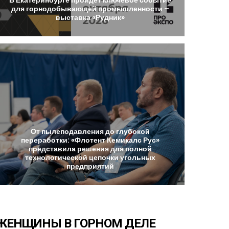
для
горнодобывающей
промышленности
–
выставка
«Рудник»
От
пылеподавления
до
глубокой
переработки:
«Флотент
Кемикалс
Рус»
представила
решения
для
полной
технологической
цепочки
угольных
предприятий
ЖЕНЩИНЫ
В
ГОРНОМ
ДЕЛЕ