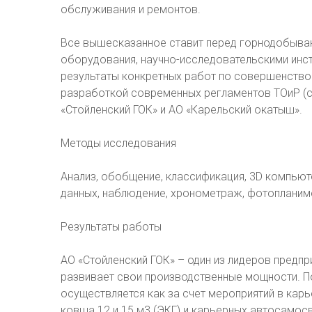
обслуживания и ремонтов.
Все вышесказанное ставит перед горнодобыва
оборудования, научно-исследовательскими инс
результаты конкретных работ по совершенств
разработкой современных регламентов ТОиР (с
«Стойленский ГОК» и АО «Карельский окатыш».
Методы исследования
Анализ, обобщение, классификация, 3D компью
данных, наблюдение, хронометраж, фотопланим
Результаты работы
АО «Стойленский ГОК» – один из лидеров предп
развивает свои производственные мощности. 
осуществляется как за счет мероприятий в кар
ковша 12 и 15 м3 (ЭКГ) и карьерных автосамосв