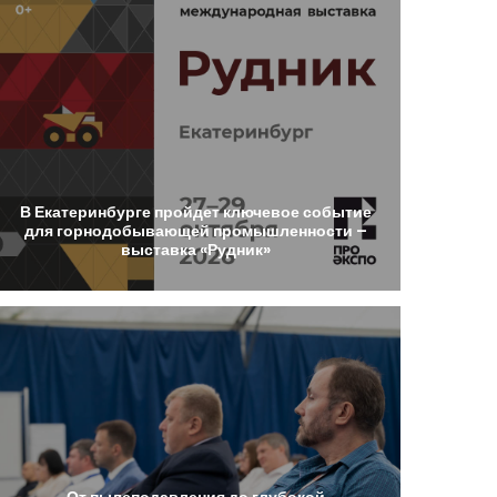
В
Екатеринбурге
пройдет
ключевое
событие
для
горнодобывающей
промышленности
–
выставка
«Рудник»