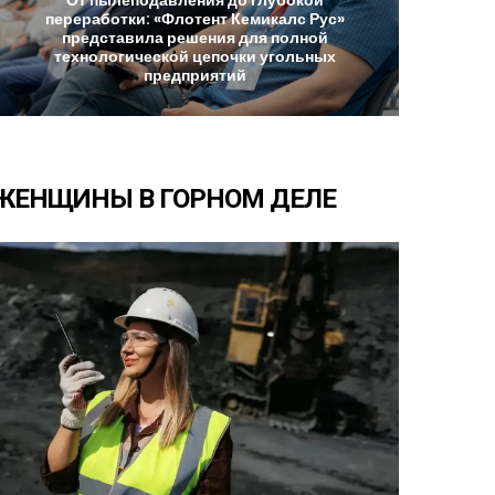
От
пылеподавления
до
глубокой
переработки:
«Флотент
Кемикалс
Рус»
представила
решения
для
полной
технологической
цепочки
угольных
предприятий
ЖЕНЩИНЫ
В
ГОРНОМ
ДЕЛЕ