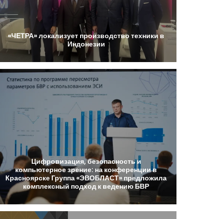
«ЧЕТРА»
локализует
производство
техники
в
Индонезии
Цифровизация,
безопасность
и
компьютерное
зрение:
на
конференции
в
Красноярске
Группа
«ЭВОБЛАСТ»
предложила
комплексный
подход
к
ведению
БВР