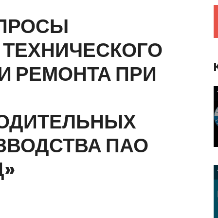
Предприятия и компании
Интервью
ПРОСЫ
Выставки, Конференции
Женщины в горном деле
ТЕХНИЧЕСКОГО
И
РЕМОНТА
ПРИ
ОДИТЕЛЬНЫХ
ЗВОДСТВА
ПАО
Д»