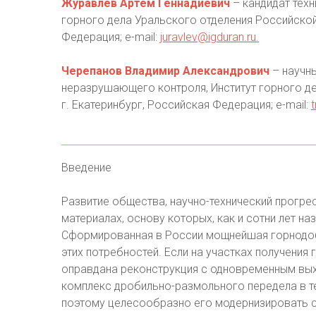
Журавлев Артем Геннадиевич
– кандидат техн
горного дела Уральского отделения Российской 
Федерация; e-mail:
juravlev@igduran.ru
.
Черепанов Владимир Александрович
– научны
неразрушающего контроля, Институт горного де
г. Екатеринбург, Российская Федерация; e-mail:
Введение
Развитие общества, научно-технический прогре
материалах, основу которых, как и сотни лет н
Сформированная в России мощнейшая горнодо
этих потребностей. Если на участках получения 
оправдана реконструкция с одновременным вых
комплекс дробильно-размольного передела в т
поэтому целесообразно его модернизировать с