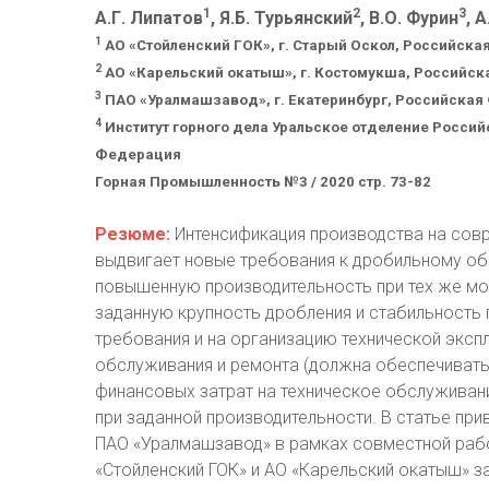
1
2
3
А.Г. Липатов
, Я.Б. Турьянский
, В.О. Фурин
, 
1
АО «Стойленский ГОК», г. Старый Оскол, Российск
2
АО «Карельский окатыш», г. Костомукша, Российс
3
ПАО «Уралмашзавод», г. Екатеринбург, Российска
4
Институт горного дела Уральское отделение Российс
Федерация
Горная Промышленность №3 / 2020 стр. 73-82
Резюме:
Интенсификация производства на сов
выдвигает новые требования к дробильному о
повышенную производительность при тех же мо
заданную крупность дробления и стабильность 
требования и на организацию технической эксп
обслуживания и ремонта (должна обеспечивать
финансовых затрат на техническое обслуживан
при заданной производительности. В статье пр
ПАО «Уралмашзавод» в рамках совместной раб
«Стойленский ГОК» и АО «Карельский окатыш» 