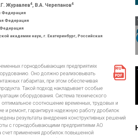
4
4
А.Г. Журавлев
, В.А. Черепанов
ая Федерация
кая Федерация
я Федерация
кой академии наук, г. Екатеринбург, Российская
ременных горнодобывающих предприятиях
борудованию. Оно должно реализовывать
нтажных габаритах, при этом обеспечивая
продукта. Такой подход накладывает особые
луатации оборудования. Система технического
 оптимальное соотношение временных, трудовых и
ие и ремонт, гарантируя надежную работу дробилок
иведены результаты внедрения конструктивных решений
оты с горнодобывающими предприятиями АО
за счет применения дробилок повышенной