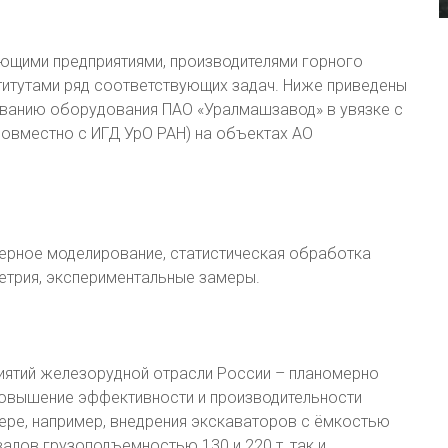
ющими предприятиями, производителями горного
титутами ряд соответствующих задач. Ниже приведены
ованию оборудования ПАО «Уралмашзавод» в увязке с
овместно с ИГД УрО РАН) на объектах АО
терное моделирование, статистическая обработка
етрия, экспериментальные замеры.
риятий железорудной отрасли России – планомерно
Повышение эффективности и производительности
ьере, например, внедрения экскаваторов с ёмкостью
алов грузоподъемностью 130 и 220 т, так и