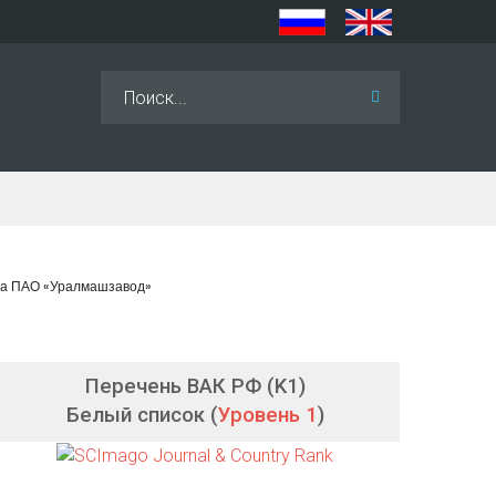
Искать...
тва ПАО «Уралмашзавод»
Перечень ВАК РФ (K1)
Белый список (
Уровень 1
)