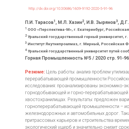
http://dx.doi.org/10.30686/1609-9192-2020-5-91-96
1
2
3
П.И. Тарасов
, М.Л. Хазин
, И.В. Зырянов
, Д.Г
1
ООО «Перспектива-М», г. Екатеринбург, Российска
2
Уральский государственный горный университет, г
3
Институт Якутнипроалмаз, г. Мирный, Российская 
4
Уральский государственный университет путей соо
Горная Промышленность №5 / 2020 стр. 91-96
Резюме:
Цель работы: анализ проблем утилиза
перерабатывающей промышленности Российско
исследования: проанализированы экономико-э
горнодобывающей и горно-перерабатывающей п
хвостохранилищах. Результаты: предложен вар
горноперерабатывающей промышленности – исп
железнодорожных и автомобильных дорог. Така
притрассовых карьеров и строительства времен
экологический ущерб и значительно снизит срок