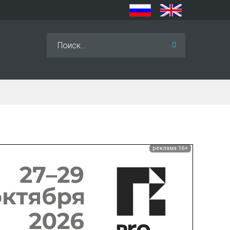
Искать...
реклама 16+