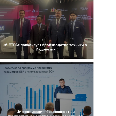
«ЧЕТРА»
локализует
производство
техники
в
Индонезии
Цифровизация,
безопасность
и
компьютерное
зрение:
на
конференции
в