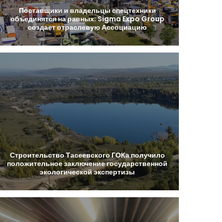
Поставщики
и
владельцы
спецтехники
объединятся
на
равных:
Sigma
Expo
Group
создает
отраслевую
Ассоциацию
Строительство
Тасеевского
ГОКа
получило
положительное
заключение
государственной
экологической
экспертизы