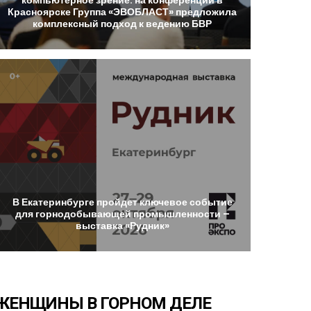
Красноярске
Группа
«ЭВОБЛАСТ»
предложила
комплексный
подход
к
ведению
БВР
В
Екатеринбурге
пройдет
ключевое
событие
для
горнодобывающей
промышленности
–
выставка
«Рудник»
ЖЕНЩИНЫ
В
ГОРНОМ
ДЕЛЕ