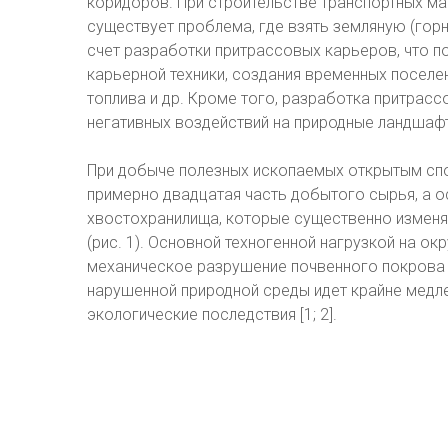
коридоров. При строительстве транспортных ма
существует проблема, где взять земляную (гор
счет разработки притрассовых карьеров, что п
карьерной техники, создания временных поселе
топлива и др. Кроме того, разработка притра
негативных воздействий на природные ландшаф
При добыче полезных ископаемых открытым спо
примерно двадцатая часть добытого сырья, а о
хвостохранилища, которые существенно измен
(рис. 1). Основной техногенной нагрузкой на 
механическое разрушение почвенного покрова 
нарушенной природной среды идет крайне медле
экологические последствия [1; 2].