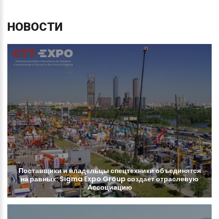
НОВОСТИ
Поставщики
и
владельцы
спецтехники
объединятся
на
равных:
Sigma
Expo
Group
создает
отраслевую
Ассоциацию