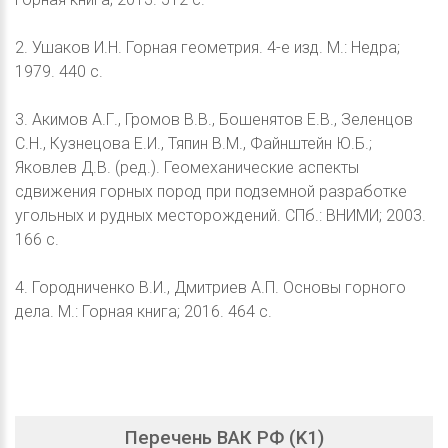
2. Ушаков И.Н. Горная геометрия. 4-е изд. М.: Недра;
1979. 440 с.
3. Акимов А.Г., Громов В.В., Бошенятов Е.В., Зеленцов
С.Н., Кузнецова Е.И., Тяпин В.М., Файнштейн Ю.Б.;
Яковлев Д.В. (ред.). Геомеханические аспекты
сдвижения горных пород при подземной разработке
угольных и рудных месторождений. СПб.: ВНИМИ; 2003.
166 с.
4. Городниченко В.И., Дмитриев А.П. Основы горного
дела. М.: Горная книга; 2016. 464 с.
Перечень ВАК РФ (K1)