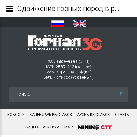
Сдвижение горных пород в районах тектонических разломов. Мероприятия по ведению горных работ и управлению горным давлением в районе Норильско-Хараелахского разлома - Журнал Горная промышленность
ISSN
1609-9192
(print)
ISSN
2587-9138
(online)
Scopus
Q2
Ι ВАК РФ (
K1
)
Белый список (
Уровень 1
)
Искать...
НОВОСТИ
КАЛЕНДАРЬ ВЫСТАВОК
АРХИВ ВЫСТАВОК
ОТЧЕТЫ
ВИДЕО
АРКТИКА
MWR