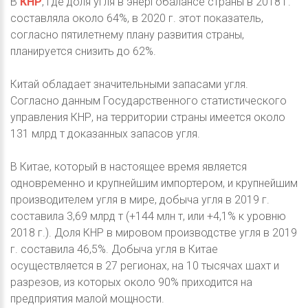
В
КНР
, где доля угля в энергобалансе страны в 2018 г.
составляла около 64%, в 2020 г. этот показатель,
согласно пятилетнему плану развития страны,
планируется снизить до 62%.
Китай обладает значительными запасами угля.
Согласно данным Государственного статистического
управления КНР, на территории страны имеется около
131 млрд т доказанных запасов угля.
В Китае, который в настоящее время является
одновременно и крупнейшим импортером, и крупнейшим
производителем угля в мире, добыча угля в 2019 г.
составила 3,69 млрд т (+144 млн т, или +4,1% к уровню
2018 г.). Доля КНР в мировом производстве угля в 2019
г. составила 46,5%. Добыча угля в Китае
осуществляется в 27 регионах, на 10 тысячах шахт и
разрезов, из которых около 90% приходится на
предприятия малой мощности.