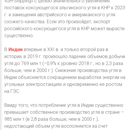
«GH-Shipping» с целью значительного увеличения
поставок коксующегося эльгинского угля в КНР к 2023
г. и замещения австрийского и американского угля
схожего качества. Если это произойдет, экспорт
российского коксующегося угля в КНР может вырасти
существенно.
В
Индии
впервые в XXI в. и только второй раз в
истории, в 2019 г. произошло падение объемов добычи
угля до 769 млн т (–0,9% к уровню 2018 г., но в 2,3 раза
больше, чем в 2000 г.). Снижение производства угля в
Индии объясняется сокращением выработки энергии на
угольных электростанциях и одновременно ее ростом
на ГЭС.
Ввиду того, что потребление угля в Индии существенно
превышает собственное производство угля в стране –
985 млн т (в 2,8 раза больше, чем в 2000 г.),
недостающий объем угля восполняется за счет