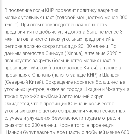
В последние годы КНР проводит политику закрытия
мелких угольных шахт (годовой мощностью менее 300
тыс. т). При этом производственная мощность
предприятия по добыче угля должна быть не менее 3
млн т в год, а число таких угольных предприятий в
регионе должно сократиться до 20–30 единиц. По
данным агентства Синьхуа ( Xinhua), в течение 2020 г.
планируется закрыть большинство мелких шахт в
провинции Гуйчжоу (на юго-западе Китая), а также в
провинциях Юньнань (на юго-западе КНР) и Шаньси
(Северный Китай). Сокращение коснется большинства
угольных центров, включая города Цюцзин и Чжалтун, а
также Хунхэ-Хани-Ийский автономный округ.
Ожидается, что в провинции Юньнань количество
угольных шахт с целью сокращения числа несчастных
случаев и улучшения безопасности труда в отрасли
снизится до 200 единиц. Кроме того, в провинции
Шаньси будут закрыты все шахты с добычей менее 600