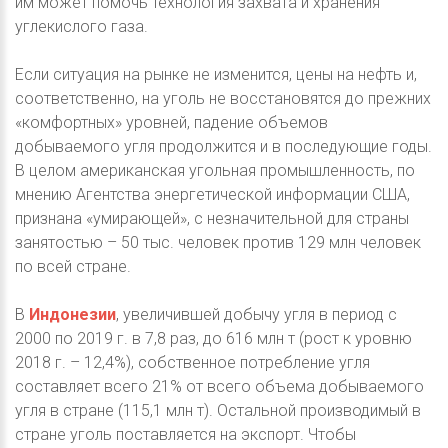
им может помочь технология захвата и хранения
углекислого газа.
Если ситуация на рынке не изменится, цены на нефть и,
соответственно, на уголь не восстановятся до прежних
«комфортных» уровней, падение объемов
добываемого угля продолжится и в последующие годы.
В целом американская угольная промышленность, по
мнению Агентства энергетической информации США,
признана «умирающей», с незначительной для страны
занятостью – 50 тыс. человек против 129 млн человек
по всей стране.
В
Индонезии
, увеличившей добычу угля в период с
2000 по 2019 г. в 7,8 раз, до 616 млн т (рост к уровню
2018 г. – 12,4%), собственное потребление угля
составляет всего 21% от всего объема добываемого
угля в стране (115,1 млн т). Остальной производимый в
стране уголь поставляется на экспорт. Чтобы