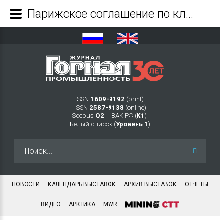
Парижское соглашение по климату, Covid-19 и водородная энергетика – новые реалии добычи и потребления угля в странах ЕС и Азии в период до 2040 года - Журнал Горная промышленность
ISSN
1609-9192
(print)
ISSN
2587-9138
(online)
Scopus
Q2
Ι ВАК РФ (
K1
)
Белый список (
Уровень 1
)
Искать...
НОВОСТИ
КАЛЕНДАРЬ ВЫСТАВОК
АРХИВ ВЫСТАВОК
ОТЧЕТЫ
ВИДЕО
АРКТИКА
MWR