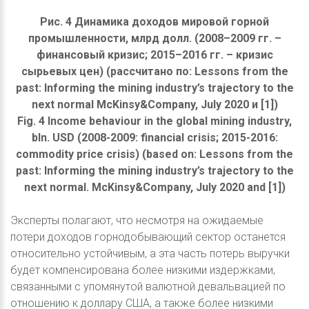
Рис. 4 Динамика доходов мировой горной
промышленности, млрд долл. (2008–2009 гг. –
финансовый кризис; 2015–2016 гг. – кризис
сырьевых цен) (рассчитано по: Lessons from the
past: Informing the mining industry’s trajectory to the
next normal McKinsy&Company, July 2020 и [1])
Fig. 4 Income behaviour in the global mining industry,
bln. USD (2008-2009: financial crisis; 2015-2016:
commodity price crisis) (based on: Lessons from the
past: Informing the mining industry’s trajectory to the
next normal. McKinsy&Company, July 2020 and [1])
Эксперты полагают, что несмотря на ожидаемые
потери доходов горнодобывающий сектор останется
относительно устойчивым, а эта часть потерь выручки
будет компенсирована более низкими издержками,
связанными с упомянутой валютной девальвацией по
отношению к доллару США, а также более низкими