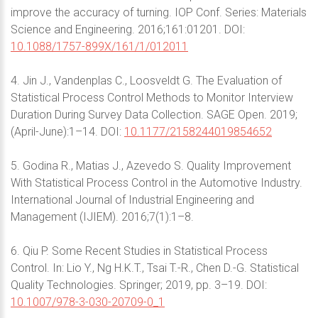
improve the accuracy of turning. IOP Conf. Series: Materials
Science and Engineering. 2016;161:01201. DOI:
10.1088/1757-899X/161/1/012011
4. Jin J., Vandenplas C., Loosveldt G. The Evaluation of
Statistical Process Control Methods to Monitor Interview
Duration During Survey Data Collection. SAGE Open. 2019;
(April-June):1–14. DOI:
10.1177/2158244019854652
5. Godina R., Matias J., Azevedo S. Quality Improvement
With Statistical Process Control in the Automotive Industry.
International Journal of Industrial Engineering and
Management (IJIEM). 2016;7(1):1–8.
6. Qiu P. Some Recent Studies in Statistical Process
Control. In: Lio Y., Ng H.K.T., Tsai T.-R., Chen D.-G. Statistical
Quality Technologies. Springer; 2019, pp. 3–19. DOI:
10.1007/978-3-030-20709-0_1