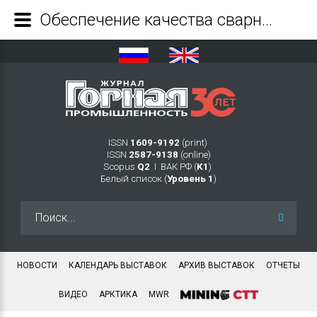
Обеспечение качества сварных соединений армокаркаса анкерной крепи путем роботизации производства - Журнал Горная промышленность
ISSN
1609-9192
(print)
ISSN
2587-9138
(online)
Scopus
Q2
Ι ВАК РФ (
K1
)
Белый список (
Уровень 1
)
Искать...
НОВОСТИ
КАЛЕНДАРЬ ВЫСТАВОК
АРХИВ ВЫСТАВОК
ОТЧЕТЫ
ВИДЕО
АРКТИКА
MWR