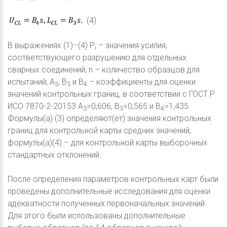
(4)
В выражениях (1)–(4) P
– значения усилия,
i
соответствующего разрушению для отдельных
сварных соединений; n – количество образцов для
испытаний; A
, B
и B
– коэффициенты для оценки
3
3
4
значений контрольных границ, в соответствии с ГОСТ Р
ИСО 7870-2-20153 A
=0,606, B
=0,565 и B
=1,435.
3
3
4
Формулы(а) (3) определяют(ет) значения контрольных
границ для контрольной карты средних значений,
формулы(а)(4) – для контрольной карты выборочных
стандартных отклонений.
После определения параметров контрольных карт были
проведены дополнительные исследования для оценки
адекватности полученных первоначальных значений.
Для этого были использованы дополнительные