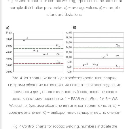
Fig. 3 Control charts for contact welding, 1-position of the additional
sample distribution parameter: a) – average values; b) – sample
standard deviations
Рис. 4 Контрольные карты для роботизированной сварки,
цифрами обозначены положения показателей распределения
прочности для дополнительных выборок, выполненных с
использованием проволоки: 1 – ESAB AristoRod; 2 и 3 – WS
Weldeship; буквами обозначены типы контрольных карт: а) –
средние значения; б) – выборочные стандартные отклонения
Fig. 4 Control charts for robotic welding, numbers indicate the