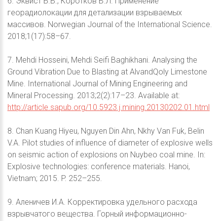
6. Эквист Б.В., Коротков В.Л. Применение
георадиолокации для детализации взрываемых
массивов. Norwegian Journal of the International Science.
2018;1(17):58–67.
7. Mehdi Hosseini, Mehdi Seifi Baghikhani. Analysing the
Ground Vibration Due to Blasting at AlvandQoly Limestone
Mine. International Journal of Mining Engineering and
Mineral Processing. 2013;2(2):17–23. Available at:
http://article.sapub.org/10.5923.j.mining.20130202.01.html
8. Chan Kuang Hiyeu, Nguyen Din Ahn, Nkhy Van Fuk, Belin
V.A. Pilot studies of influence of diameter of explosive wells
on seismic action of explosions on Nuybeo coal mine. In:
Explosive technologies: conference materials. Hanoi,
Vietnam; 2015. P. 252–255.
9. Аленичев И.А. Корректировка удельного расхода
взрывчатого вещества. Горный информационно-