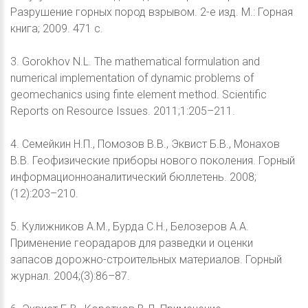
Разрушение горных пород взрывом. 2-е изд. М.: Горная
книга; 2009. 471 с.
3. Gorokhov N.L. The mathematical formulation and
numerical implementation of dynamic problems of
geomechanics using finte element method. Scientific
Reports on Resource Issues. 2011;1:205–211.
4. Семейкин Н.П., Помозов В.В., Эквист Б.В., Монахов
В.В. Геофизические приборы нового поколения. Горный
информационноаналитический бюллетень. 2008;
(12):203–210.
5. Кулижников А.М., Бурда С.Н., Белозеров А.А.
Применение георадаров для разведки и оценки
запасов дорожно-строительных материалов. Горный
журнал. 2004;(3):86–87.