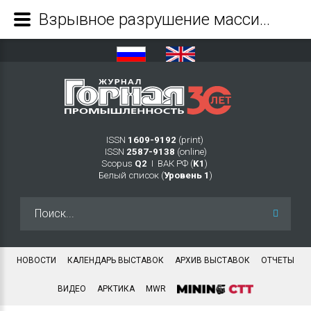
Взрывное разрушение массивов горной породы с неоднородной структурой - Журнал Горная промышленность
ISSN
1609-9192
(print)
ISSN
2587-9138
(online)
Scopus
Q2
Ι ВАК РФ (
K1
)
Белый список (
Уровень 1
)
Искать...
НОВОСТИ
КАЛЕНДАРЬ ВЫСТАВОК
АРХИВ ВЫСТАВОК
ОТЧЕТЫ
ВИДЕО
АРКТИКА
MWR