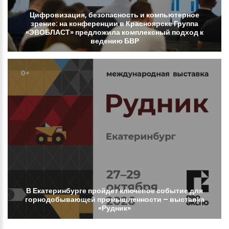
Цифровизация,
безопасность
и
компьютерное
зрение:
на
конференции
в
Красноярске
Группа
«ЭВОБЛАСТ»
предложила
комплексный
подход
к
ведению
БВР
В
Екатеринбурге
пройдет
ключевое
событие
для
горнодобывающей
промышленности
–
выставка
«Рудник»