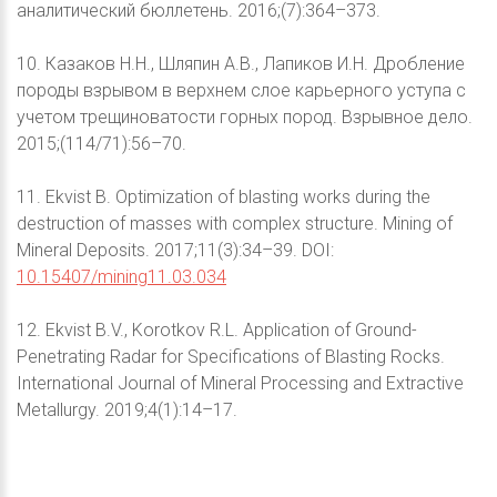
аналитический бюллетень. 2016;(7):364–373.
10. Казаков Н.Н., Шляпин А.В., Лапиков И.Н. Дробление
породы взрывом в верхнем слое карьерного уступа с
учетом трещиноватости горных пород. Взрывное дело.
2015;(114/71):56–70.
11. Ekvist B. Optimization of blasting works during the
destruction of masses with complex structure. Mining of
Mineral Deposits. 2017;11(3):34–39. DOI:
10.15407/mining11.03.034
12. Ekvist B.V., Korotkov R.L. Application of Ground-
Penetrating Radar for Specifications of Blasting Rocks.
International Journal of Mineral Processing and Extractive
Metallurgy. 2019;4(1):14–17.