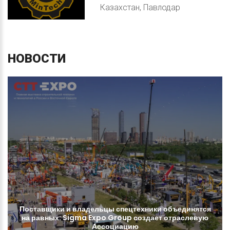
Казахстан, Павлодар
НОВОСТИ
Поставщики
и
владельцы
спецтехники
объединятся
на
равных:
Sigma
Expo
Group
создает
отраслевую
Ассоциацию