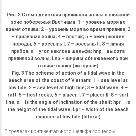
Рис. 3 Схема действия приливной волны в пляжной
зоне побережья Вьетнама: 1 – уровень моря во
время отлива; 2 – уровень моря во время прилива; 3
– приливная волна; 4 – плотик; 5 – вмещающие
породы; 6 – россыпь I; 7 – россыпь II; 8 – линия
прибоя; α – угол наклона шельфа; hпр – высота
приливной волны; Lпр – ширина обнажаемого при
отливе пляжа (литорали)
Fig. 3 The scheme of action of a tidal wave in the
beach area of the coast of Vietnam: 1 – sea level at
low tide; 2 – sea level at high tide; 3 – tidal wave; 4 –
raft; 5 – host rocks; 6 – placer I; 7 – placer II; 8 – surf
line; α – is the angle of inclination of the shelf; hpr – is
the height of the tidal wave; Lpr – width of the beach
exposed at low tide (littoral)
В пределах континентального шельфа процессы