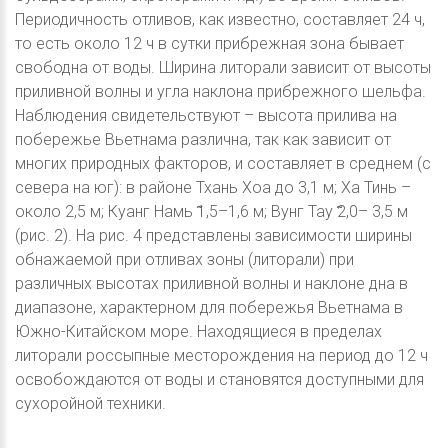
Периодичность отливов, как известно, составляет 24 ч,
то есть около 12 ч в сутки прибрежная зона бывает
свободна от воды. Ширина литорали зависит от высоты
приливной волны и угла наклона прибрежного шельфа.
Наблюдения свидетельствуют – высота прилива на
побережье Вьетнама различна, так как зависит от
многих природных факторов, и составляет в среднем (с
севера на юг): в районе Тхань Хоа до 3,1 м; Ха Тинь –
около 2,5 м; Куанг Намь ̃1,5–1,6 м; Вунг Тау ̃2,0– 3,5 м
(рис. 2). На рис. 4 представлены зависимости ширины
обнажаемой при отливах зоны (литорали) при
различных высотах приливной волны и наклоне дна в
диапазоне, характерном для побережья Вьетнама в
Южно-Китайском море. Находящиеся в пределах
литорали россыпные месторождения на период до 12 ч
освобождаются от воды и становятся доступными для
сухоройной техники.