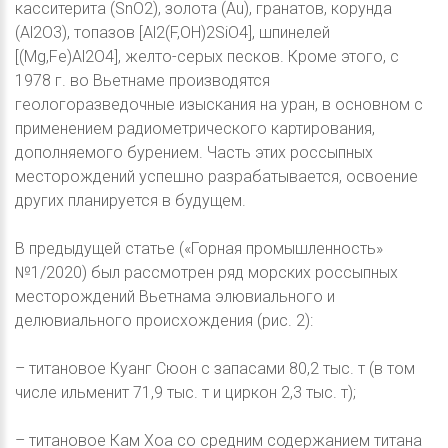
касситерита (SnO2), золота (Au), гранатов, корунда
(Al2O3), топазов [Al2(F,OH)2SiO4], шпинелей
[(Mg,Fe)Al2O4], желто-серых песков. Кроме этого, с
1978 г. во Вьетнаме производятся
геологоразведочные изыскания на уран, в основном с
применением радиометрического картирования,
дополняемого бурением. Часть этих россыпных
месторождений успешно разрабатывается, освоение
других планируется в будущем.
В предыдущей статье («Горная промышленность»
№1/2020) был рассмотрен ряд морских россыпных
месторождений Вьетнама элювиального и
делювиального происхождения (рис. 2):
– титановое Куанг Сюон с запасами 80,2 тыс. т (в том
числе ильменит 71,9 тыс. т и циркон 2,3 тыс. т);
– титановое Кам Хоа со средним содержанием титана