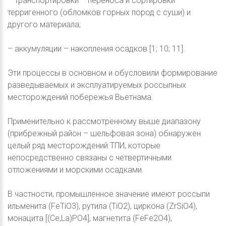
– транспортировки – переноса и сортировки
терригенного (обломков горных пород с суши) и
другого материала;
– аккумуляции – накопления осадков [1; 10; 11].
Эти процессы в основном и обусловили формирование
разведываемых и эксплуатируемых россыпных
месторождений побережья Вьетнама.
Применительно к рассмотренному выше диапазону
(прибрежный район – шельфовая зона) обнаружен
целый ряд месторождений ТПИ, которые
непосредственно связаны с четвертичными
отложениями и морскими осадками.
В частности, промышленное значение имеют россыпи
ильменита (FeTiO3), рутила (TiO2), циркона (ZrSiO4),
монацита [(Ce,La)PO4], магнетита (FeFe2O4),