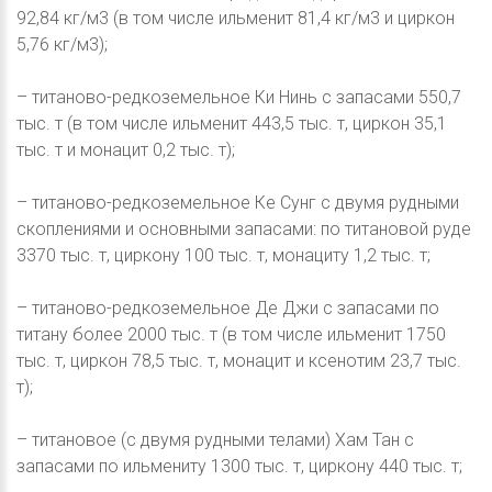
92,84 кг/м3 (в том числе ильменит 81,4 кг/м3 и циркон
5,76 кг/м3);
– титаново-редкоземельное Ки Нинь с запасами 550,7
тыс. т (в том числе ильменит 443,5 тыс. т, циркон 35,1
тыс. т и монацит 0,2 тыс. т);
– титаново-редкоземельное Ке Сунг с двумя рудными
скоплениями и основными запасами: по титановой руде
3370 тыс. т, циркону 100 тыс. т, монациту 1,2 тыс. т;
– титаново-редкоземельное Де Джи с запасами по
титану более 2000 тыс. т (в том числе ильменит 1750
тыс. т, циркон 78,5 тыс. т, монацит и ксенотим 23,7 тыс.
т);
– титановое (с двумя рудными телами) Хам Тан с
запасами по ильмениту 1300 тыс. т, циркону 440 тыс. т;