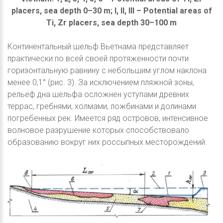
placers, sea depth 0–30 m; I, II, III – Potential areas of
Ti, Zr placers, sea depth 30–100 m
Континентальный шельф Вьетнама представляет
практически по всей своей протяженности почти
горизонтальную равнину с небольшим углом наклона
менее 0,1° (рис. 3). За исключением пляжной зоны,
рельеф дна шельфа осложнен уступами древних
террас, гребнями, холмами, ложбинами и долинами
погребенных рек. Имеется ряд островов, интенсивное
волновое разрушение которых способствовало
образованию вокруг них россыпных месторождений.