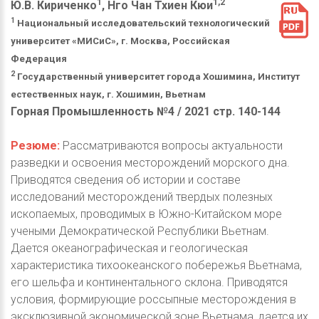
1
1,2
Ю.В. Кириченко
, Hго Чан Тхиен Кюи
1
Национальный исследовательский технологический
университет «МИСиС», г. Москва, Российская
Федерация
2
Государственный университет города Хошимина, Институт
естественных наук, г. Хошимин, Вьетнам
Горная Промышленность №4 / 2021 стр. 140-144
Резюме:
Рассматриваются вопросы актуальности
разведки и освоения месторождений морского дна.
Приводятся сведения об истории и составе
исследований месторождений твердых полезных
ископаемых, проводимых в Южно-Китайском море
учеными Демократической Республики Вьетнам.
Дается океанографическая и геологическая
характеристика тихоокеанского побережья Вьетнама,
его шельфа и континентального склона. Приводятся
условия, формирующие россыпные месторождения в
эксклюзивной экономической зоне Вьетнама, дается их