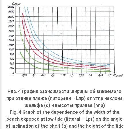
Рис. 4 График зависимости ширины обнажаемого
при отливе пляжа (литорали – Lпр) от угла наклона
шельфа (α) и высоты прилива (hпр)
Fig. 4 Graph of the dependence of the width of the
beach exposed at low tide (littoral – Lpr) on the angle
of inclination of the shelf (α) and the height of the tide