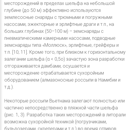
месторождений в пределах шельфа на небольшой
глубине (до 50 м) эффективно используются
землесосные снаряды с трюмными и погружными
насосами, эжекторные и эрлифтные драги и т.п., на
больших глубинах (50–100 м) – земснаряды с
пневматическими камерными насосами, подводные
земснаряды типа «Моллюск», эрлифтные, грейферы и
т.п. [10; 11]. Кроме того, при близком к горизонтальному
залегании шельфа (α < 0,5o) зачастую зона разработки
отгораживается дамбами, осушается и
месторождение отрабатывается сухоройным
оборудованием (алмазоносные россыпи в Намибии и
т.д.).
Некоторые россыпи Вьетнама залегают полностью или
частично непосредственно в пляжной части шельфа
(рис. 1, 3). Разработка таких месторождений в литорали
возможна сухоройной техникой (погрузчиками,
бульдозерами, скреперами и т.д.) во время отливов.