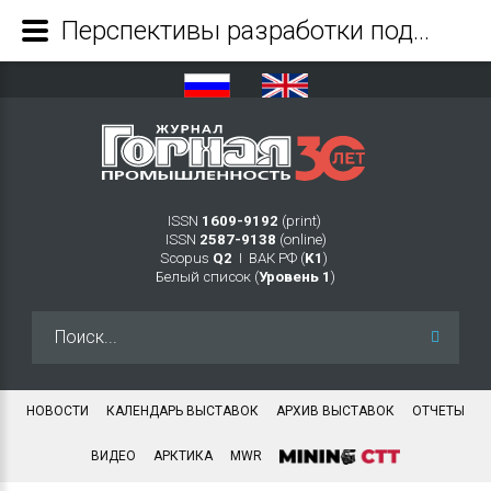
Перспективы разработки подводных россыпей Вьетнама - Журнал Горная промышленность
ISSN
1609-9192
(print)
ISSN
2587-9138
(online)
Scopus
Q2
Ι ВАК РФ (
K1
)
Белый список (
Уровень 1
)
Искать...
НОВОСТИ
КАЛЕНДАРЬ ВЫСТАВОК
АРХИВ ВЫСТАВОК
ОТЧЕТЫ
ВИДЕО
АРКТИКА
MWR