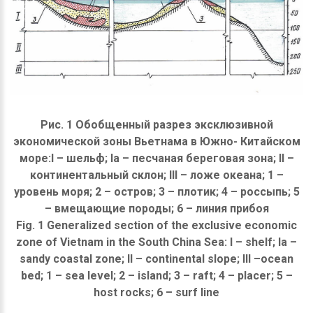
Рис. 1 Обобщенный разрез эксклюзивной
экономической зоны Вьетнама в Южно- Китайском
море:I – шельф; Iа – песчаная береговая зона; II –
континентальный склон; III – ложе океана; 1 –
уровень моря; 2 – остров; 3 – плотик; 4 – россыпь; 5
– вмещающие породы; 6 – линия прибоя
Fig. 1 Generalized section of the exclusive economic
zone of Vietnam in the South China Sea: I – shelf; Iа –
sandy coastal zone; II – continental slope; III –ocean
bed; 1 – sea level; 2 – island; 3 – raft; 4 – placer; 5 –
host rocks; 6 – surf line