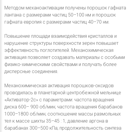
Методом механоактивации получены порошок гафната
лантана с размерами частиц 50–100 нм и порошок
гафната европия с размерами частиц 40–70 нм.
Повышение площади взаимодействия кристаллов и
нарушение структуры поверхности зерен повышает
эффективность поглотителей. Механохимическая
активация позволяет создавать материалы с особыми
физико-химическими свойствами и получать более
дисперсные соединения.
Механохимическая активация порошков-оксидов
проводилась в планетарной центробежной мельнице
«Активатор-2с» с параметрами: частота вращения
диска 600– 900 об/мин; частота вращения барабанов
1000–1800 об/мин; соотношение массы размольных
тел к массе шихты 35–45 : 1; давление аргона в
барабанах 300–500 кПа; продолжительность синтеза