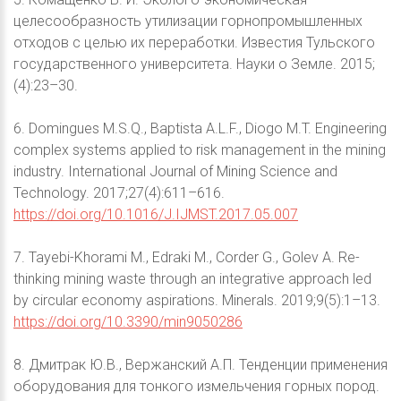
целесообразность утилизации горнопромышленных
отходов с целью их переработки. Известия Тульского
государственного университета. Науки о Земле. 2015;
(4):23–30.
6. Domingues M.S.Q., Baptista A.L.F., Diogo M.T. Engineering
complex systems applied to risk management in the mining
industry. International Journal of Mining Science and
Technology. 2017;27(4):611–616.
https://doi.org/10.1016/J.IJMST.2017.05.007
7. Tayebi-Khorami M., Edraki M., Corder G., Golev A. Re-
thinking mining waste through an integrative approach led
by circular economy aspirations. Minerals. 2019;9(5):1–13.
https://doi.org/10.3390/min9050286
8. Дмитрак Ю.В., Вержанский А.П. Тенденции применения
оборудования для тонкого измельчения горных пород.