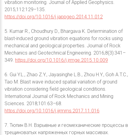
vibration monitoring. Journal of Applied Geophysics.
2015;112:129–135.
https://doi.org/10.1016/j.jappgeo.2014.11.012
5. Kumar R., Choudhury D., Bhargava K. Determination of
blast-induced ground vibration equations for rocks using
mechanical and geological properties. Journal of Rock
Mechanics and Geotechnical Engineering. 2016;8(3):341–
349.
https://doi.org/10.1016/j.jrmge.2015.10.009
6. Gui Y.L., Zhao Z.Y., Jayasinghe L.B., Zhou H.Y., Goh A.T.C.,
Tao M. Blast wave induced spatial variation of ground
vibration considering field geological conditions.
International Journal of Rock Mechanics and Mining
Sciences. 2018;101:63–68.
https://doi.org/10.1016/j.ijrmms.2017.11.016
7. Тюпин В.Н. Взрывные и геомеханические процессы в
трещиноватых напряженных горных массивах.