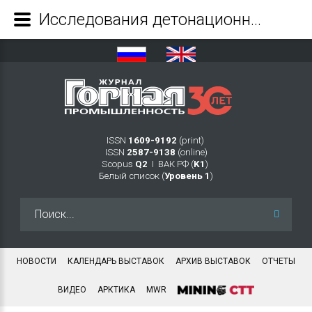
Исследования детонационных характеристик эмульсионных взрывчатых веществ, применяемых на железорудных карьерах - Журнал Горная промышленность
ISSN
1609-9192
(print)
ISSN
2587-9138
(online)
Scopus
Q2
Ι ВАК РФ (
K1
)
Белый список (
Уровень 1
)
Искать...
НОВОСТИ
КАЛЕНДАРЬ ВЫСТАВОК
АРХИВ ВЫСТАВОК
ОТЧЕТЫ
ВИДЕО
АРКТИКА
MWR