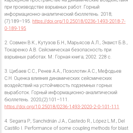
при производстве взрывных работ. Горный
информационно-аналитический бюллетень. 2018;
(7):189–195.
https://doi.org/10.25018/0236-1493-2018-7-
0-189-195
2. Совмен В.К., Кутузов Б.Н., Марьясов А.Л., Эквист Б.В.,
Токаренко А.В. Сейсмическая безопасность при
взрывных работах. М.: Горная книга; 2002. 228 с.
3. Цибаев С.С., Ренев А.А., Позолотин А.С., Мефодьев
С.Н. Оценка влияния динамических сейсмических
воздействий на устойчивость подземных горных
выработок. Горный информационно-аналитический
бюллетень. 2020;(2):101–111.
https://doi.org/10.25018/0236-1493-2020-2-0-101-111
4. Segarra P., Sanchidrián J.A., Castedo R., López L.M., Del
Castillo I. Performance of some coupling methods for blast