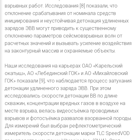
взрывных работ. Исследования [8] показали, что
отклонение срабатывания от номинала средств
инициирования и неустойчивая детонация удлиненных
зарядов ЭВВ могут приводить к существенному
отклонению параметров сейсмовзрывных волн от
расчетных значений и вызывать усиление воздействия
на законтурный массив и охраняемые объекты.
Наши исследования на карьерах ОАО «Карельский
окатыш», АО «Лебединский ГОК» и АО «Михайловский
ГОК» показали [9], что наблюдается процесс затухания
детонации удлиненного заряда ЭВВ. При этом
исследовались скорости детонации ВВ по длине
скважин, концентрации вредных газов в воздухе на
месте взрыва, велась видеосъёмка проводимых
взрывов и фотосъёмка развалов взорванной породы.
Для измерений был выбран рефлектометрический
измеритель скорости детонации марки TLC SpeedVOD