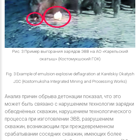
Рис. 3 Пример выгорания зарядов ЭВВ на АО «Карельский
окатыш» (Костомукшский ГОК)
Fig. 3 Example of emulsion explosive deflagration at Karelskiy Okatysh
JSC (Kostomuksha Integrated Mining and Processing Works)
Анализ причин обрыва детонации показал, что это
может быть связано с нарушением технологии зарядки
обводнённых скважин, нарушением технологического
процесса при изготовлении ЭВВ, разрушением
скважин, возникающим при преждевременном
срабатывании соседних скважин, имеющих более