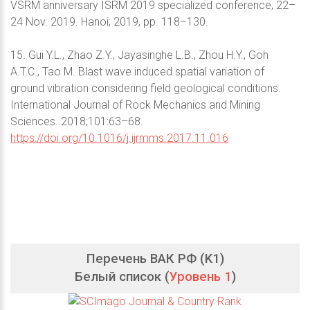
VSRM anniversary ISRM 2019 specialized conference, 22–
24 Nov. 2019. Hanoi; 2019, pp. 118–130.
15. Gui Y.L., Zhao Z.Y., Jayasinghe L.B., Zhou H.Y., Goh
A.T.C., Tao M. Blast wave induced spatial variation of
ground vibration considering field geological conditions.
International Journal of Rock Mechanics and Mining
Sciences. 2018;101:63–68.
https://doi.org/10.1016/j.ijrmms.2017.11.016
Перечень ВАК РФ (K1)
Белый список (
Уровень 1
)