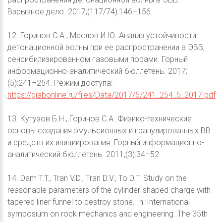
Взрывное дело. 2017;(117/74):146–156.
12. Горинов С.А., Маслов И.Ю. Анализ устойчивости
детонационной волны при ее распространении в ЭВВ,
сенсибилизированном газовыми порами. Горный
информационно-аналитический бюллетень. 2017;
(5):241–254. Режим доступа:
https://giabonline.ru/files/Data/2017/5/241_254_5_2017.pdf
13. Кутузов Б.Н., Горинов С.А. Физико-технические
основы создания эмульсионных и гранулированных ВВ
и средств их инициирования. Горный информационно-
аналитический бюллетень. 2011;(3):34–52.
14. Dam T.T., Tran V.D., Tran D.V., To D.T. Study on the
reasonable parameters of the cylinder-shaped charge with
tapered liner funnel to destroy stone. In: International
symposium on rock mechanics and engineering. The 35th