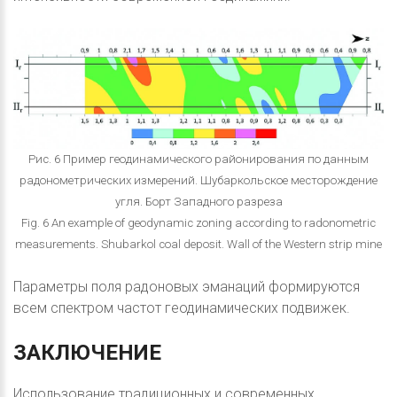
Рис. 6 Пример геодинамического районирования по данным
радонометрических измерений. Шубаркольское месторождение
угля. Борт Западного разреза
Fig. 6 An example of geodynamic zoning according to radonometric
measurements. Shubarkol coal deposit. Wall of the Western strip mine
Параметры поля радоновых эманаций формируются
всем спектром частот геодинамических подвижек.
ЗАКЛЮЧЕНИЕ
Использование традиционных и современных