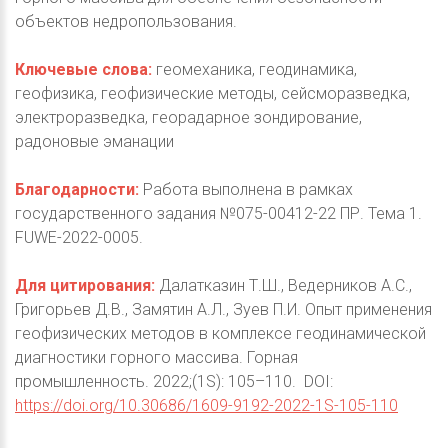
объектов недропользования.
Ключевые слова:
геомеханика, геодинамика,
геофизика, геофизические методы, сейсморазведка,
электроразведка, георадарное зондирование,
радоновые эманации
Благодарности:
Работа выполнена в рамках
государственного задания №075-00412-22 ПР. Тема 1.
FUWE-2022-0005.
Для цитирования:
Далатказин Т.Ш., Ведерников А.С.,
Григорьев Д.В., Замятин А.Л., Зуев П.И. Опыт применения
геофизических методов в комплексе геодинамической
диагностики горного массива. Горная
промышленность. 2022;(1S): 105–110. DOI:
https://doi.org/10.30686/1609-9192-2022-1S-105-110