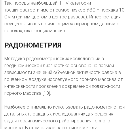
Так, породы наибольшей III-IV категории
трещиноватости имеют самое низкое УЭС – порядка 10
Ом·м (синим цветом в центре разреза). Интерпретация
осуществлялась по имеющимся априорным данным о
породах, слагающих массив.
РАДОНОМЕТРИЯ
Методика радонометрических исследований в
геодинамической диагностике основана на прямой
зависимости значений объемной активности радона в
почвенном воздухе исследуемого горного массива от
интенсивности проявления современной подвижности
горного массива [10].
Наиболее оптимально использовать радонометрию при
детальных площадных исследованиях для решения
задач геодинамического районирования горного
массива. В этом случае расстояние между