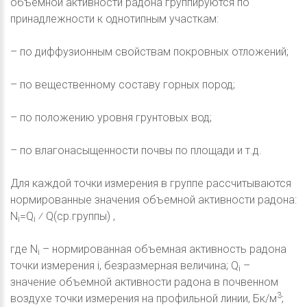
объемной активности радона группируются по
принадлежности к однотипным участкам:
– по диффузионным свойствам покровных отложений;
– по вещественному составу горных пород;
– по положению уровня грунтовых вод;
– по влагонасыщенности почвы по площади и т.д.
Для каждой точки измерения в группе рассчитываются
нормированные значения объемной активности радона:
N
=Q
⁄ Q(ср.группы) ,
i
i
где N
– нормированная объемная активность радона
i
точки измерения i, безразмерная величина; Q
–
i
значение объемной активности радона в почвенном
3
воздухе точки измерения на профильной линии, Бк/м
;