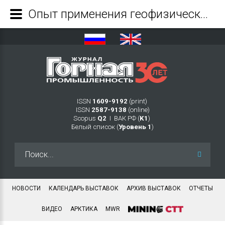
Опыт применения геофизических методов в комплексе геодинамической диагностики горного массива - Журнал Горная промышленность
ISSN
1609-9192
(print)
ISSN
2587-9138
(online)
Scopus
Q2
Ι ВАК РФ (
K1
)
Белый список (
Уровень 1
)
Искать...
НОВОСТИ
КАЛЕНДАРЬ ВЫСТАВОК
АРХИВ ВЫСТАВОК
ОТЧЕТЫ
ВИДЕО
АРКТИКА
MWR