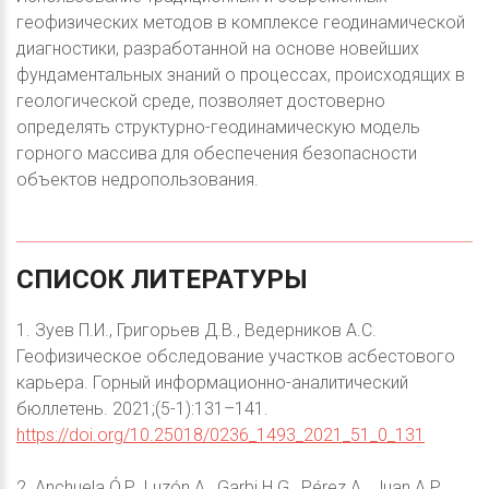
геофизических методов в комплексе геодинамической
диагностики, разработанной на основе новейших
фундаментальных знаний о процессах, происходящих в
геологической среде, позволяет достоверно
определять структурно-геодинамическую модель
горного массива для обеспечения безопасности
объектов недропользования.
СПИСОК
ЛИТЕРАТУРЫ
1. Зуев П.И., Григорьев Д.В., Ведерников А.С.
Геофизическое обследование участков асбестового
карьера. Горный информационно-аналитический
бюллетень. 2021;(5-1):131–141.
https://doi.org/10.25018/0236_1493_2021_51_0_131
2. Anchuela Ó.P., Luzón A., Garbi H.G., Pérez A., Juan A.P.,