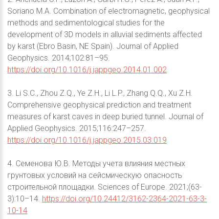
Soriano M.A. Combination of electromagnetic, geophysical
methods and sedimentological studies for the
development of 3D models in alluvial sediments affected
by karst (Ebro Basin, NE Spain). Journal of Applied
Geophysics. 2014;102:81–95.
https://doi.org/10.1016/j.jappgeo.2014.01.002
3. Li S.C., Zhou Z.Q., Ye Z.H., Li L.P., Zhang Q.Q., Xu Z.H.
Comprehensive geophysical prediction and treatment
measures of karst caves in deep buried tunnel. Journal of
Applied Geophysics. 2015;116:247–257.
https://doi.org/10.1016/j.jappgeo.2015.03.019
4. Семенова Ю.В. Методы учета влияния местных
грунтовых условий на сейсмическую опасность
строительной площадки. Sciences of Europe. 2021;(63-
3):10–14.
https://doi.org/10.24412/3162-2364-2021-63-3-
10-14