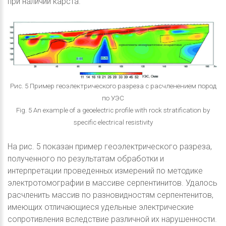
при наличии карста.
Рис. 5 Пример геоэлектрического разреза с расчленением пород
по УЭС
Fig. 5 An example of a geoelectric profile with rock stratification by
specific electrical resistivity
На рис. 5 показан пример геоэлектрического разреза,
полученного по результатам обработки и
интерпретации проведенных измерений по методике
электротомографии в массиве серпентинитов. Удалось
расчленить массив по разновидностям серпентенитов,
имеющих отличающиеся удельные электрические
сопротивления вследствие различной их нарушенности.