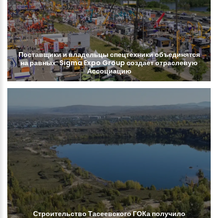
Поставщики
и
владельцы
спецтехники
объединятся
на
равных:
Sigma
Expo
Group
создает
отраслевую
Ассоциацию
Строительство
Тасеевского
ГОКа
получило