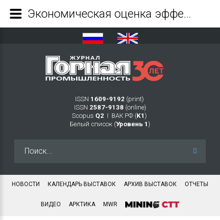
Экономическая оценка эффективности освоения Тастыгского месторождения сподуменовых пегматитов на территории Тывы - Журнал Горная промышленность
ISSN
1609-9192
(print)
ISSN
2587-9138
(online)
Scopus
Q2
Ι ВАК РФ (
K1
)
Белый список (
Уровень 1
)
Искать...
НОВОСТИ
КАЛЕНДАРЬ ВЫСТАВОК
АРХИВ ВЫСТАВОК
ОТЧЕТЫ
ВИДЕО
АРКТИКА
MWR