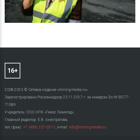
2008-2023 © Сетевое издание «mining-media.ru»
Зарегистрировано Роскомнадзор 23.11.2017 г. за номером Эл № ФС77-
71589
Учредитель: ООО НПК «Гемос Лимитед»,
Главный редактор: Е.В. Анистратова,
тел./факс:
+7 (499) 237-03-11
; e-mail:
info@mining-media.ru