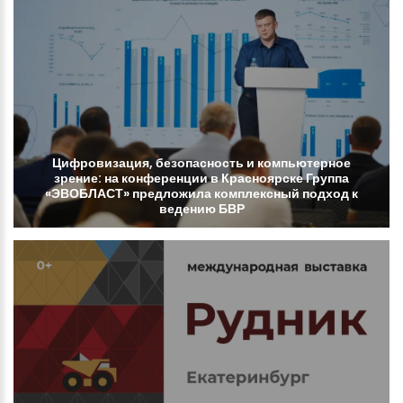
Цифровизация,
безопасность
и
компьютерное
зрение:
на
конференции
в
Красноярске
Группа
«ЭВОБЛАСТ»
предложила
комплексный
подход
к
ведению
БВР