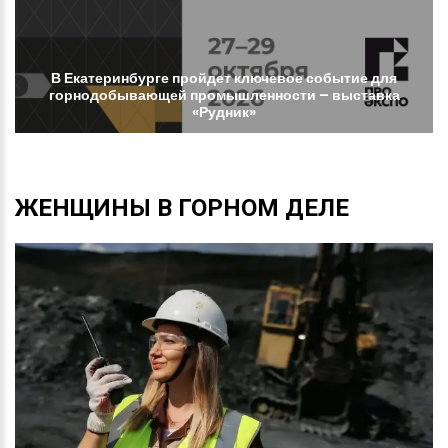
В
Екатеринбурге
пройдет
ключевое
событие
для
горнодобывающей
промышленности
–
выставка
«Рудник»
ЖЕНЩИНЫ
В
ГОРНОМ
ДЕЛЕ