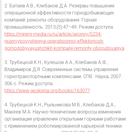
2. Батаев А.В., Клебанов Д.А. Резервы повышения
операционной эффективности горнодобывающих
компаний: ремонты оборудования. Горная
промышленность. 2013;(5):47–49. Режим доступа:
https://mining-media.ru/ru/article/anonsy/5234-
rezervypovysheniya-operatsionnoj-effektivnosti-
gornodobyvayushchikh-kompanij-remonty-oborudovaniya
3. Трубецкой К.Н., Кулешов А.А., Клебанов А.Ф.,
Владимиров Д.Я. Современные системы управления
горнотранспортными комплексами. СПб.: Наука; 2007.
306 с. Режим доступа:
https://www.geokniga.org/books/16307?
4. Трубецкой К.Н., Рыльникова М.В., Клебанов Д.А.,
Макеев М.А. Научно-технические вопросы изменения
организации управления открытыми горными работами
с применением роботизированной карьерной техники.