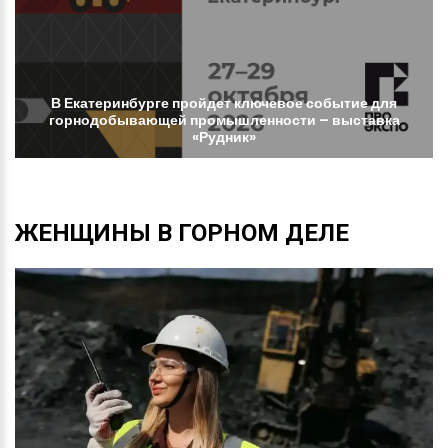
В
Екатеринбурге
пройдет
ключевое
событие
для
горнодобывающей
промышленности
–
выставка
«Рудник»
ЖЕНЩИНЫ
В
ГОРНОМ
ДЕЛЕ