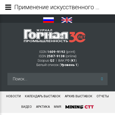
Применение искусственного интеллекта и перспективы развития аналитических систем больших данных в горной промышленности - Журнал Горная промышленность
ISSN
1609-9192
(print)
ISSN
2587-9138
(online)
Scopus
Q2
Ι ВАК РФ (
K1
)
Белый список (
Уровень 1
)
Искать...
НОВОСТИ
КАЛЕНДАРЬ ВЫСТАВОК
АРХИВ ВЫСТАВОК
ОТЧЕТЫ
ВИДЕО
АРКТИКА
MWR