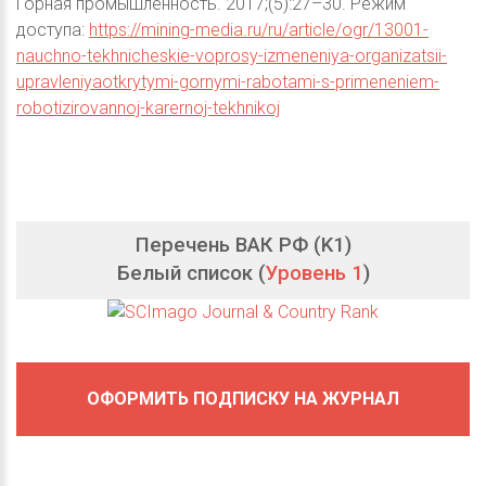
Горная промышленность. 2017;(5):27–30. Режим
доступа:
https://mining-media.ru/ru/article/ogr/13001-
nauchno-tekhnicheskie-voprosy-izmeneniya-organizatsii-
upravleniyaotkrytymi-gornymi-rabotami-s-primeneniem-
robotizirovannoj-karernoj-tekhnikoj
Перечень ВАК РФ (K1)
Белый список (
Уровень 1
)
ОФОРМИТЬ ПОДПИСКУ НА ЖУРНАЛ