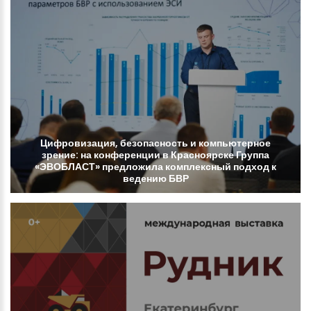
Цифровизация,
безопасность
и
компьютерное
зрение:
на
конференции
в
Красноярске
Группа
«ЭВОБЛАСТ»
предложила
комплексный
подход
к
ведению
БВР