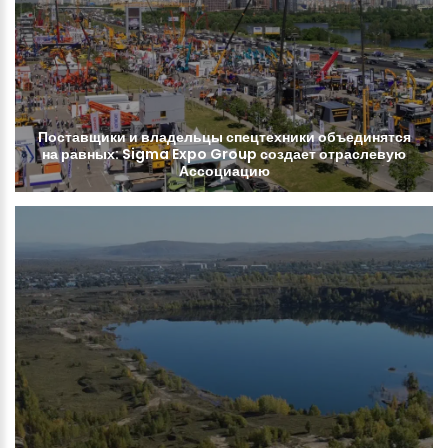
Поставщики
и
владельцы
спецтехники
объединятся
на
равных:
Sigma
Expo
Group
создает
отраслевую
Ассоциацию