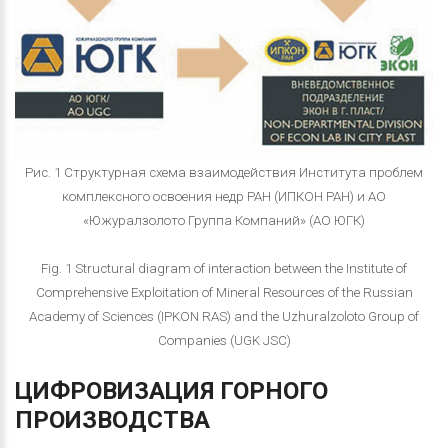
Рис. 1 Структурная схема взаимодействия Института проблем
комплексного освоения недр РАН (ИПКОН РАН) и АО
«Южуралзолото Группа Компаний» (АО ЮГК)
Fig. 1 Structural diagram of interaction between the Institute of
Comprehensive Exploitation of Mineral Resources of the Russian
Academy of Sciences (IPKON RAS) and the Uzhuralzoloto Group of
Companies (UGK JSC)
ЦИФРОВИЗАЦИЯ
ГОРНОГО
ПРОИЗВОДСТВА