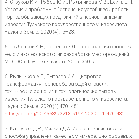
4. Струков К.И., Рябов Ю.И., Рыльникова М.В., Есина Е.Н.
Условия и проблемы обеспечения устойчивой работы
горнодобывающих предприятий в период пандемии.
Известия Тульского государственного университета.
Науки о Земле. 2020;(4):15–23.
5. Трубецкой К.Н., Галченко Ю.П. Геоэкология освоения
недр и экогеотехнологии разработки месторождений.
М.: ООО «Научтехлитиздат»; 2015. 360 с.
6. Рыльников А.Г., Пыталев И.А. Цифровая
трансформация горнодобывающей отрасли:
технические решения и технологические вызовы.
Известия Тульского государственного университета.
Науки о Земле. 2020;(1):470–481.
https://doi.org/10.46689/2218-5194-2020-1-1-470-481
7. Каплунов Д.Р., Милкин Д.А. Исследование влияния
способа управления качеством минерально-сырьевых