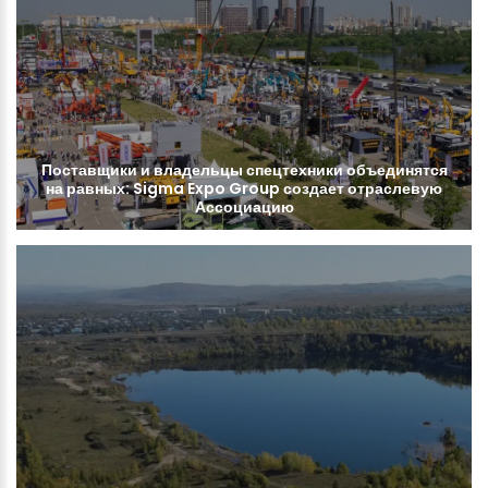
Поставщики
и
владельцы
спецтехники
объединятся
на
равных:
Sigma
Expo
Group
создает
отраслевую
Ассоциацию