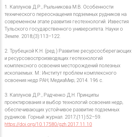
1. Каплунов Д.Р., Рыльникова М.В. Особенности
технического переоснащения подземных рудников на
современном этапе развития геотехнологий. Известия
Тульского государственного университета. Науки о
Земле. 2018;(3):113–122.
2. Трубецкой К.Н. (ред.) Развитие ресурсосберегающих
и ресурсовоспроизводящих геотехнологий
комплексного освоения месторождений полезных
ископаемых. М.: Институт проблем комплексного
освоения недр РАН; МедиаМир; 2014. 196 с.
3. Каплунов Д.Р., Радченко Д.Н. Принципы
проектирования и выбор технологий освоения недр,
обеспечивающих устойчивое развитие подземных
рудников. Горный журнал. 2017;(11):52–59.
https://doi.org/10.17580/gzh.2017.11.10