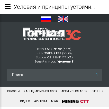
Условия и принципы устойчивого развития горнодобывающих предприятий в период повышенных рисков и глобальных вызовов - Журнал Горная промышленность
ISSN
1609-9192
(print)
ISSN
2587-9138
(online)
Scopus
Q2
Ι ВАК РФ (
K1
)
Белый список (
Уровень 1
)
Искать...
НОВОСТИ
КАЛЕНДАРЬ ВЫСТАВОК
АРХИВ ВЫСТАВОК
ОТЧЕТЫ
ВИДЕО
АРКТИКА
MWR