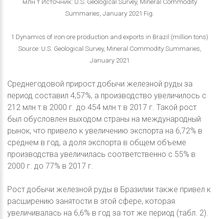
млн т Источник: U.S. Geological Survey, Mineral Commodity
Summaries, January 2021 Fig.
1 Dynamics of iron ore production and exports in Brazil (million tons)
Source: U.S. Geological Survey, Mineral Commodity Summaries,
January 2021
Среднегодовой прирост добычи железной руды за
период составил 4,57%, а производство увеличилось с
212 млн т в 2000 г. до 454 млн т в 2017 г. Такой рост
был обусловлен выходом страны на международный
рынок, что привело к увеличению экспорта на 6,72% в
среднем в год, а доля экспорта в общем объеме
производства увеличилась соответственно с 55% в
2000 г. до 77% в 2017 г.
Рост добычи железной руды в Бразилии также привел к
расширению занятости в этой сфере, которая
увеличивалась на 6,6% в год за тот же период (табл. 2).