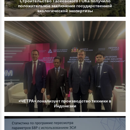
Строительство
Тасеевского
ГОКа
получило
положительное
заключение
государственной
экологической
экспертизы
«ЧЕТРА»
локализует
производство
техники
в
Индонезии