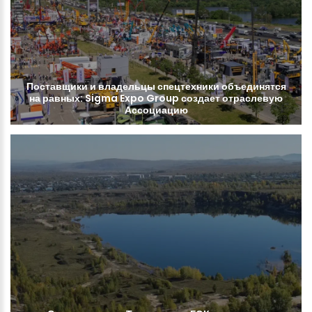
Поставщики
и
владельцы
спецтехники
объединятся
на
равных:
Sigma
Expo
Group
создает
отраслевую
Ассоциацию