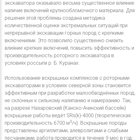
экскаватора оказывало весьма существенное влияние
наличие включений крупнообломочного материала. Для
решения этой проблемы создана методика
количественной оценки экстремальных ситуаций при
непрерывной экскавации горных пород с крепкими
включениями. Это позволило существенно снизить
влияние крепких включений, повысить эффективность и
производительность роторного экскаватора в
условиях россыпи р. Б. Куранах.
Использование вскрышных комплексов с роторными
экскаваторами в условиях северной зоны становится
эффективным при разработке малообводнённых пород,
не склонных к сильному налипанию и намерзанию. Так,
на разрезе Назаровский (Канско-Ачинский бассейн)
вскрышные работы ведёт SRs(k)-4000 (теоретическая
3
производительность 6700 м
/ч). Вскрышные породы
представлены аргиллитами, алевролитами и слабыми
песчаниками, работа проводится в течение 9 мес в год.