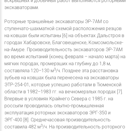
вскрышных и добычных работ выполняются роторными
экскаваторами.
Роторные траншейные экскаваторы ЭР-7АМ со
ступенчато-шахматной схемой расположения резцов
на ковшах были испытаны [6] на объектах Дальстроя в
городах Хабаровске, Благовещенске, Комсомольске-
на-Амуре. Производительность экскаваторов ЭР-7АМ
во время испытаний (конец февраля – начало марта) на
мягких породах, промерзших на глубину до 1,8 м,
3
составляла 120–130 м
/ч. Позднее эта расстановка
зубьев на ковшах была перенесена на экскаваторы
ЭТР-254-01, которые успешно работали в Тюменской
области в 1982–1983 гг. на вечномерзлых породах [7].
Впервые в условиях Крайнего Севера с 1985 г. на
россыпи проводилась опытно-промышленная
эксплуатация роторных экскаваторов ЭРГ-350 и
ЭРГ-400 [8]. Среднечасовая производительность
3
составила 482 м
/ч. На производительность роторного