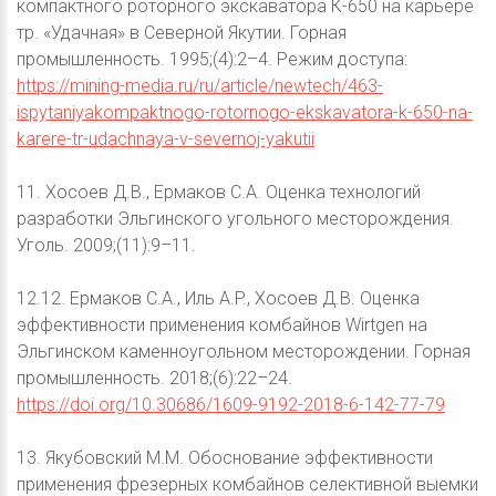
компактного роторного экскаватора К-650 на карьере
тр. «Удачная» в Северной Якутии. Горная
промышленность. 1995;(4):2–4. Режим доступа:
https://mining-media.ru/ru/article/newtech/463-
ispytaniyakompaktnogo-rotornogo-ekskavatora-k-650-na-
karere-tr-udachnaya-v-severnoj-yakutii
11. Хосоев Д.В., Ермаков С.А. Оценка технологий
разработки Эльгинского угольного месторождения.
Уголь. 2009;(11):9–11.
12.12. Ермаков С.А., Иль A.P., Хосоев Д.В. Оценка
эффективности применения комбайнов Wirtgen на
Эльгинском каменноугольном месторождении. Горная
промышленность. 2018;(6):22–24.
https://doi.org/10.30686/1609-9192-2018-6-142-77-79
13. Якубовский М.М. Обоснование эффективности
применения фрезерных комбайнов селективной выемки