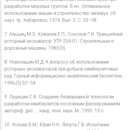
разработке мерзлых грунтов. В кн.: Оптимальное
использование машин в строительстве: межвуз. сб.
науч. тр. Хабаровск; 1974. Вып. 3. С. 33–38.
7. Альшиц М.З., Ковалев Е.П., Соколов Г.И. Траншейный
роторный экскаватор ЭТР-254-01. Строительные и
дорожные машины. 1983;(9).
8. Новопашин М.Д. К вопросу об использовании
роторных экскаваторов при добыче кимберлитовых
руд. Горный информационно-аналитический бюллетень.
1996;(5):32–34.
9. Луцишин С.В. Создание безвзрывной технологии
разработки кимберлитов послойным фрезерованием:
автореф. дис. … канд. техн. наук. М.; 1995. 19 с.
10. Усачев В.М., Юрин Н.Н., Ялпута Г.В. Испытание