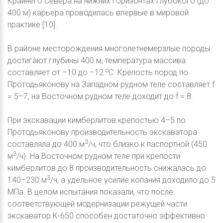
Крайнего Севера на нижних горизонтах глубокого (до
400 м) карьера проводилась впервые в мировой
практике [10].
В районе месторождения многолетнемерзлые породы
достигают глубины 400 м, температура массива
о
составляет от –10 до –12
С. Крепость пород по
Протодьяконову на Западном рудном теле составляет f
= 5–7, на Восточном рудном теле доходит до f = 8.
При экскавации кимберлитов крепостью 4–5 по
Протодьяконову производительность экскаватора
3
составляла до 400 м
/ч, что близко к паспортной (450
3
м
/ч). На Восточном рудном теле при крепости
кимберлитов до 8 производительность снижалась до
3
140–230 м
/ч, а удельное усилие копания доходило до 5
МПа. В целом испытания показали, что после
соответствующей модернизации режущей части
экскаватор К-650 способен достаточно эффективно