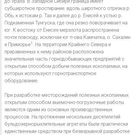
до Урала. В Западной Сибири граница имеет
субширотное простирание: вдоль широтного отрезка р.
Обь, к истокам р. Таз и далее до р. Енисей к устью р.
Подкаменная Тунгуска, где она резко поворачивает на
юг. К востоку от Енисея мерзлота распространена
почти повсюду, исключая юг п-ова Камчатка, о. Сахалин
1
и Приморье
. На территории Крайнего Севера и
приравненных к нему районов расположена
значительная часть горнодобывающих предприятий с
открытым способом добычи полезных ископаемых, на
которых используют горнотранспортное
оборудование.
При разработке месторождений полезных ископаемых
открытым способом выемочно-погрузочные работы
являются одним из основных производственных
процессов. На протяжении нескольких десятилетий
бульдозернорыхлительные агрегаты были практически
единственным средством при безвзрывной разработке