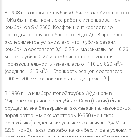
В 1993 г. на карьере трубки «Юбилейная» Айхальского
ГОКа был начат комплекс работ с использованием
комбайнов SM 2600. Коэффициент крепости по
Протодьяконову колеблется от 3 до 7,6. В процессе
экспериментов установлено, что глубина резания
комбайна составляет 0,2–0,25 м, максимальная – 0,26
м. При глубине 0,27 м комбайн останавливается.
3
Производительность изменялась от 110 до 820 м
/ч
3
(средняя – 315 м
/ч). Стойкость резцов составляла
3
1000–1200 м
горной массы на один резец [9].
В 1996 г. на кимберлитовой трубке «Удачная» в
Мирнинском районе Республики Саха (Якутия) была
осуществлена безвзрывная экскавация алмазоносных
пород роторным экскаватором К-650 (Чешская
Республика) с удельным усилием копания до 2,4 МПа
(235 Н/см2). Такая разработка кимберлитов в условиях