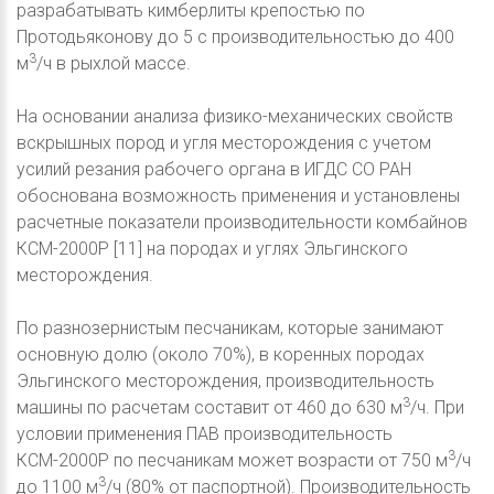
разрабатывать кимберлиты крепостью по
Протодьяконову до 5 с производительностью до 400
3
м
/ч в рыхлой массе.
На основании анализа физико-механических свойств
вскрышных пород и угля месторождения с учетом
усилий резания рабочего органа в ИГДС СО РАН
обоснована возможность применения и установлены
расчетные показатели производительности комбайнов
КСМ-2000Р [11] на породах и углях Эльгинского
месторождения.
По разнозернистым песчаникам, которые занимают
основную долю (около 70%), в коренных породах
Эльгинского месторождения, производительность
3
машины по расчетам составит от 460 до 630 м
/ч. При
условии применения ПАВ производительность
3
КСМ-2000Р по песчаникам может возрасти от 750 м
/ч
3
до 1100 м
/ч (80% от паспортной). Производительность