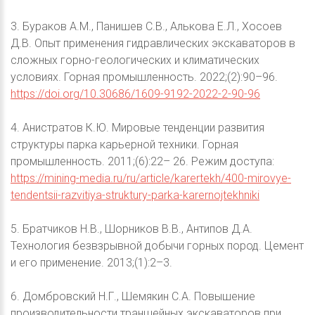
3. Бураков А.М., Панишев С.В., Алькова Е.Л., Хосоев
Д.В. Опыт применения гидравлических экскаваторов в
сложных горно-геологических и климатических
условиях. Горная промышленность. 2022;(2):90–96.
https://doi.org/10.30686/1609-9192-2022-2-90-96
4. Анистратов К.Ю. Мировые тенденции развития
структуры парка карьерной техники. Горная
промышленность. 2011;(6):22– 26. Режим доступа:
https://mining-media.ru/ru/article/karertekh/400-mirovye-
tendentsii-razvitiya-struktury-parka-karernojtekhniki
5. Братчиков Н.В., Шорников В.В., Антипов Д.А.
Технология безвзрывной добычи горных пород. Цемент
и его применение. 2013;(1):2–3.
6. Домбровский Н.Г., Шемякин С.А. Повышение
производительности траншейных экскаваторов при