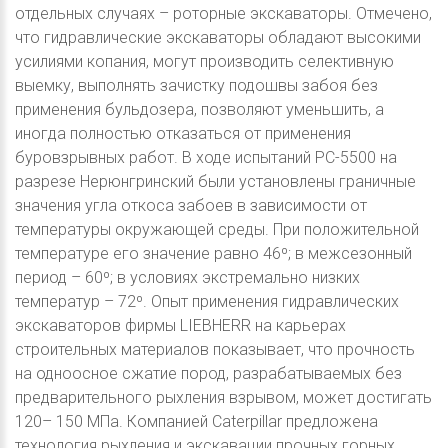
отдельных случаях – роторные экскаваторы. Отмечено,
что гидравлические экскаваторы обладают высокими
усилиями копания, могут производить селективную
выемку, выполнять зачистку подошвы забоя без
применения бульдозера, позволяют уменьшить, а
иногда полностью отказаться от применения
буровзрывных работ. В ходе испытаний РС-5500 на
разрезе Нерюнгринский были установлены граничные
значения угла откоса забоев в зависимости от
температуры окружающей среды. При положительной
температуре его значение равно 46º; в межсезонный
период – 60º; в условиях экстремально низких
температур – 72º. Опыт применения гидравлических
экскаваторов фирмы LIEBHERR на карьерах
строительных материалов показывает, что прочность
на одноосное сжатие пород, разрабатываемых без
предварительного рыхления взрывом, может достигать
120– 150 МПа. Компанией Caterpillar предложена
технология рыхления и экскавации прочных горных