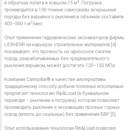
3
и обратная лопата и ковшом 15 м
. Погрузка
производится в 130-тонные самосвалы, вскрышные
породы без взрывного рыхления в объемах составили
3
400–500 т м
/мес.
Опыт применения гидравлических экскаваторов фирмы
LIEBHERR на карьерах строительных материалов [4]
показывает, что прочность на одноосное сжатие
пород, разрабатываемых без предварительного
рыхления взрывом, может достигать 120–150 МПа.
Компания Caterpillar® в качестве альтернативы
традиционному способу добычи полезных ископаемых
предлагает технологию Rip&Load (в буквальном
переводе – рыхление и погрузка), которая позволяет
производить рыхление и экскавацию прочных горных
пород (вплоть до скальных) без применения БВР [5].
Опыт использования технологии Rip&Load позволил