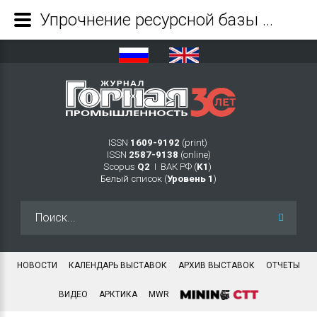
Упрочнение ресурсной базы металлургии комбинированием технологий добычи руд - Журнал Горная промышленность
ISSN
1609-9192
(print)
ISSN
2587-9138
(online)
Scopus
Q2
Ι ВАК РФ (
K1
)
Белый список (
Уровень 1
)
Искать...
НОВОСТИ
КАЛЕНДАРЬ ВЫСТАВОК
АРХИВ ВЫСТАВОК
ОТЧЕТЫ
ВИДЕО
АРКТИКА
MWR