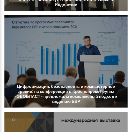
Индонезии
Цифровизация,
безопасность
и
компьютерное
зрение:
на
конференции
в
Красноярске
Группа
«ЭВОБЛАСТ»
предложила
комплексный
подход
к
ведению
БВР