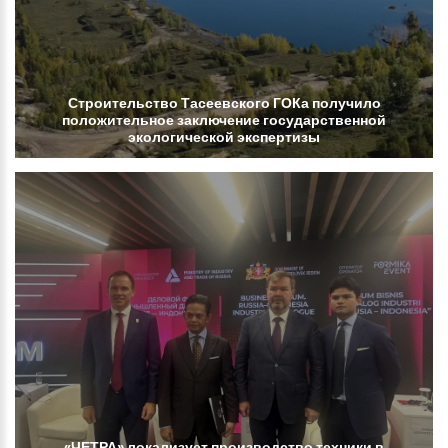
Строительство
Тасеевского
ГОКа
получило
положительное
заключение
государственной
экологической
экспертизы
«ЧЕТРА»
локализует
производство
техники
в