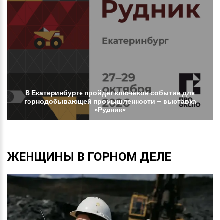
В
Екатеринбурге
пройдет
ключевое
событие
для
горнодобывающей
промышленности
–
выставка
«Рудник»
ЖЕНЩИНЫ
В
ГОРНОМ
ДЕЛЕ