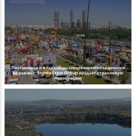
Поставщики
и
владельцы
спецтехники
объединятся
на
равных:
Sigma
Expo
Group
создает
отраслевую
Ассоциацию