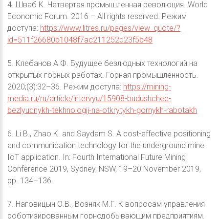
4. Шваб К. Четвертая промышленная революция. World
Economic Forum. 2016 – All rights reserved. Режим
доступа:
https://www.litres.ru/pages/view_quote/?
id=511f26680b1048f7ac211252d23f5b48
5. Клебанов А.Ф. Будущее безлюдных технологий на
открытых горных работах. Горная промышленность.
2020;(3):32–36. Режим доступа:
https://mining-
media.ru/ru/article/intervyu/15908-budushchee-
bezlyudnykh-tekhnologij-na-otkrytykh-gornykh-rabotakh
6. Li B., Zhao K. and Saydam S. А cost-effective positioning
and communication technology for the underground mine
IoT application. In: Fourth International Future Mining
Conference 2019, Sydney, NSW, 19–20 November 2019,
pp. 134–136.
7. Наговицын О.В., Возняк М.Г. К вопросам управления
роботизированным горнодобывающим предприятиям.