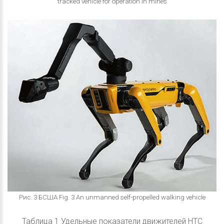
tracked vehicle for operation in mines
Рис. 3 БСША Fig. 3 An unmanned self-propelled walking vehicle
Таблица 1 Удельные показатели движителей НТС