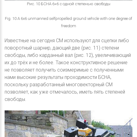
Рис. 10 БСНА 6×6 с одной степенью свободы
Fig. 10 A 6x6 unmanned selfpropelled ground vehicle with one degree of
freedom
Известные на сегодня СМ используют для сцепки либо
поворотный шарнир, дающий две (рис. 11) степени
свободы, либо карданный вал (рис. 12), увеличивающий
их до трёх и не более. Такое конструктивное решение
не позволяет получить соизмеримые с полученными
нами высокие результаты проходимости БСНА,
поскольку разработанный многовекторный СМ
позволяет, как уже отмечалось, иметь пять степеней
свободы.