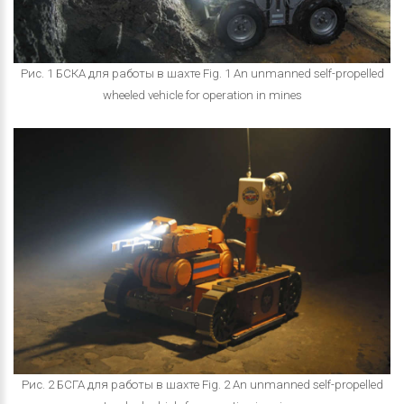
Рис. 1 БСКА для работы в шахте Fig. 1 An unmanned self-propelled
wheeled vehicle for operation in mines
Рис. 2 БСГА для работы в шахте Fig. 2 An unmanned self-propelled