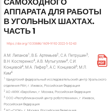
САМОХОДНОГО
АППАРАТА
ДЛЯ
РАБОТЫ
В
УГОЛЬНЫХ
ШАХТАХ.
ЧАСТЬ
1
https://doi.org/10.30686/1609-9192-2022-5-52-63
1
2
3
А.М. Липанов
, В.Б. Артемьев
, С.А. Петрушин
,
4
4
В.Н. Костеренко
, А.В. Мутыгуллин
, С.И.
4
5
6
Концевой
, М.А. Лифер
, А.С. Концевой
, М.Л.
4
Ким
1
Удмуртский федеральный исследовательский центр Уральского
отделения РАН, г. Ижевск, Российская Федерация
2
АО «МХК «ЕвроХим», г. Москва, Российская Федерация
3
ООО «Республиканский центр робототехники», г. Ижевск,
Российская Федерация
4
АО «СУЭК», г. Москва, Российская Федерация