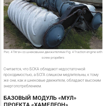
Рис. 4 Тягач со шнековыми движителями Fig. 4 Traction engine with
screw propellers
Считается, что БСКА обладают недостаточной
проходимостью, а БСГА слишком медлительны, к тому
же они, как и шнековые движители, обладают высоким
энергопотреблением.
БАЗОВЫЙ
МОДУЛЬ
«МУЛ»
ПРОЕКТА
«ХАМЕЛЕОН»