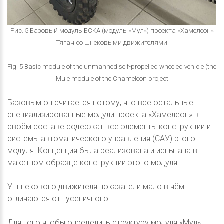
Рис. 5 Базовый модуль БСКА (модуль «Мул») проекта «Хамелеон»
Тягач со шнековыми движителями
Fig. 5 Basic module of the unmanned self-propelled wheeled vehicle (the
Mule module of the Chameleon project
Базовым он считается потому, что все остальные
специализированные модули проекта «Хамелеон» в
своём составе содержат все элементы конструкции и
системы автоматического управления (САУ) этого
модуля. Концепция была реализована и испытана в
макетном образце конструкции этого модуля.
У шнекового движителя показатели мало в чём
отличаются от гусеничного.
Для того чтобы определить структуру модуля «Мул»,