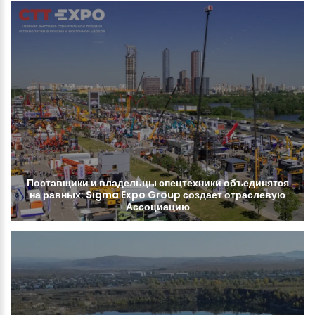
Поставщики
и
владельцы
спецтехники
объединятся
на
равных:
Sigma
Expo
Group
создает
отраслевую
Ассоциацию