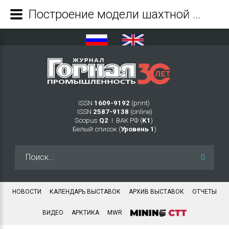
Построение модели шахтной перемычки на базе расчетной схемы толстой плиты - Журнал Горная промышленность
ISSN
1609-9192
(print)
ISSN
2587-9138
(online)
Scopus
Q2
Ι ВАК РФ (
K1
)
Белый список (
Уровень 1
)
Искать...
НОВОСТИ
КАЛЕНДАРЬ ВЫСТАВОК
АРХИВ ВЫСТАВОК
ОТЧЕТЫ
ВИДЕО
АРКТИКА
MWR