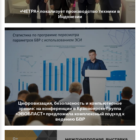
«ЧЕТРА»
локализует
производство
техники
в
Индонезии
Цифровизация,
безопасность
и
компьютерное
зрение:
на
конференции
в
Красноярске
Группа
«ЭВОБЛАСТ»
предложила
комплексный
подход
к
ведению
БВР