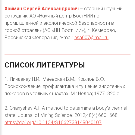
Хаймин Сергей Александрович
– старший научный
сотрудник, АО «Научный центр ВостНИИ по
промышленной и экологической безопасности в
горной отрасли» (АО «НЦ ВостНИИ»), г. Кемерово,
Российская Федерация, е-mail:
hsa007@mail.ru
СПИСОК
ЛИТЕРАТУРЫ
1. Линденау Н.И., Маевская В.М., Крылов В.Ф.
Происхождение, профилактика и тушение эндогенных
пожаров в угольных шахтах. М.: Недра; 1977. 320 с.
2. Chanyshev A.I. A method to determine a body’s thermal
state. Journal of Mining Science. 2012;48(4):660–668.
https://doi.org/10.1134/S1062739148040107