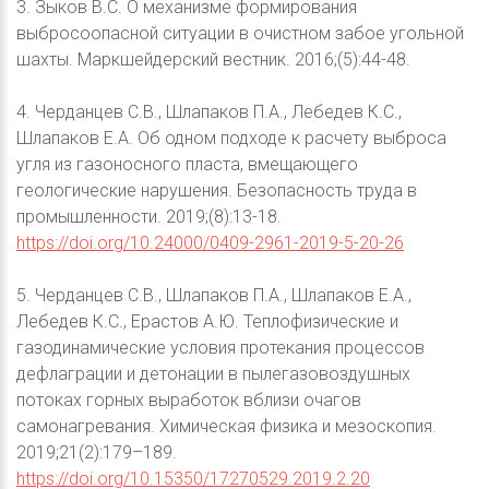
3. Зыков В.С. О механизме формирования
выбросоопасной ситуации в очистном забое угольной
шахты. Маркшейдерский вестник. 2016;(5):44-48.
4. Черданцев С.В., Шлапаков П.А., Лебедев К.С.,
Шлапаков Е.А. Об одном подходе к расчету выброса
угля из газоносного пласта, вмещающего
геологические нарушения. Безопасность труда в
промышленности. 2019;(8):13-18.
https://doi.org/10.24000/0409-2961-2019-5-20-26
5. Черданцев С.В., Шлапаков П.А., Шлапаков Е.А.,
Лебедев К.С., Ерастов А.Ю. Теплофизические и
газодинамические условия протекания процессов
дефлаграции и детонации в пылегазовоздушных
потоках горных выработок вблизи очагов
самонагревания. Химическая физика и мезоскопия.
2019;21(2):179–189.
https://doi.org/10.15350/17270529.2019.2.20