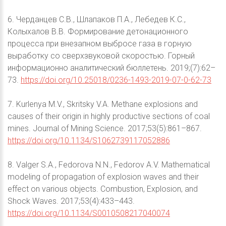
6. Черданцев С.В., Шлапаков П.А., Лебедев К.С.,
Колыхалов В.В. Формирование детонационного
процесса при внезапном выбросе газа в горную
выработку со сверхзвуковой скоростью. Горный
информационно аналитический бюллетень. 2019;(7):62–
73.
https://doi.org/10.25018/0236-1493-2019-07-0-62-73
7. Kurlenya M.V., Skritsky V.A. Methane explosions and
causes of their origin in highly productive sections of coal
mines. Journal of Mining Science. 2017;53(5):861–867.
https://doi.org/10.1134/S1062739117052886
8. Valger S.A., Fedorova N.N., Fedorov A.V. Mathematical
modeling of propagation of explosion waves and their
effect on various objects. Combustion, Explosion, and
Shock Waves. 2017;53(4):433–443.
https://doi.org/10.1134/S0010508217040074