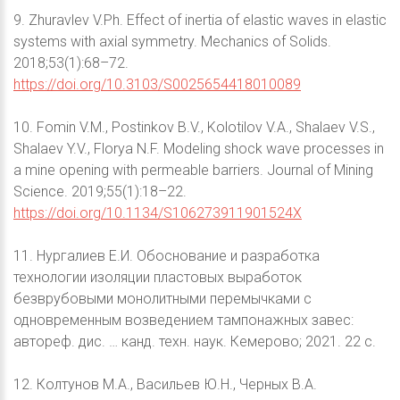
9. Zhuravlev V.Ph. Effect of inertia of elastic waves in elastic
systems with axial symmetry. Mechanics of Solids.
2018;53(1):68–72.
https://doi.org/10.3103/S0025654418010089
10. Fomin V.M., Postinkov B.V., Kolotilov V.A., Shalaev V.S.,
Shalaev Y.V., Florya N.F. Modeling shock wave processes in
a mine opening with permeable barriers. Journal of Mining
Science. 2019;55(1):18–22.
https://doi.org/10.1134/S106273911901524X
11. Нургалиев Е.И. Обоснование и разработка
технологии изоляции пластовых выработок
безврубовыми монолитными перемычками с
одновременным возведением тампонажных завес:
автореф. дис. … канд. техн. наук. Кемерово; 2021. 22 с.
12. Колтунов М.А., Васильев Ю.Н., Черных В.А.