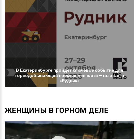
В
Екатеринбурге
пройдет
ключевое
событие
для
горнодобывающей
промышленности
–
выставка
«Рудник»
ЖЕНЩИНЫ
В
ГОРНОМ
ДЕЛЕ