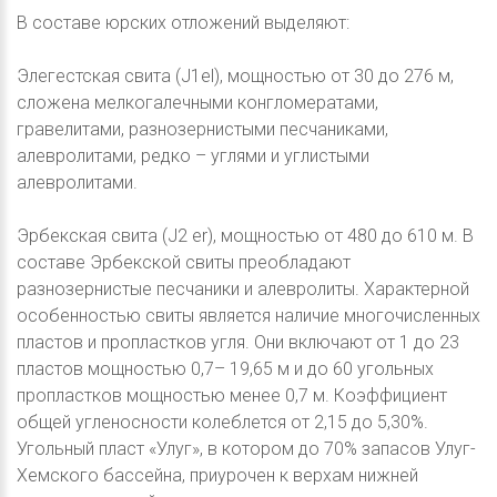
В составе юрских отложений выделяют:
Элегестская свита (J1el), мощностью от 30 до 276 м,
сложена мелкогалечными конгломератами,
гравелитами, разнозернистыми песчаниками,
алевролитами, редко – углями и углистыми
алевролитами.
Эрбекская свита (J2 er), мощностью от 480 до 610 м. В
составе Эрбекской свиты преобладают
разнозернистые песчаники и алевролиты. Характерной
особенностью свиты является наличие многочисленных
пластов и пропластков угля. Они включают от 1 до 23
пластов мощностью 0,7– 19,65 м и до 60 угольных
пропластков мощностью менее 0,7 м. Коэффициент
общей угленосности колеблется от 2,15 до 5,30%.
Угольный пласт «Улуг», в котором до 70% запасов Улуг-
Хемского бассейна, приурочен к верхам нижней