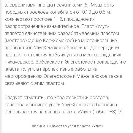
алевролитами, иногда песчаниками [6]. Мощность
породных прослоев колеблется от 0,10 до 0,6 м,
количество прослоев 1–2, площадное их
распространение незначительное. Пласт «Улуг»
является единственным разрабатываемым пластом
(месторождение Каа-Хемское) из многочисленных
пропластков УлугХемского бассейна. До середины
прошлого столетия добычу угля на месторождениях
Чихачевское, Эрбекское и Элегестское производили с
пласта «Улуг», а перспективные работы на
месторождениях Элегестское и Межегейское также
связывают с этим пластом.
Следует отметить, что характеристики состава,
качества и свойств углей Улуг-Хемского бассейна
основываются на данных пласта «Улуг» (табл. 1–3) [7].
Таблица 1 Качество угля пласта «Улуг»