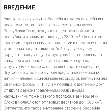
ВВЕДЕНИЕ
Улуг-Хемский угольный бассейн является важнейшим
ресурсом топливно-энергетического комплекса
Республики Тыва, находится в центральной части
2
республики и занимает площадь 2300 км
. Он сложен
юрскими терригенными отложениями и в тектоническом
отношении представляет собой крупную мульту I
порядка, наследующую структурный план герцинид (в
западной и северной частях) и наложенную на
структурный комплекс салаирид (в восточной части).
Внутреннее строение мульты представлено мозаикой
антиклинальных и синклинальных складок вытянутой или
овальной формы II, III, IV и V порядка, отделенных друг
от друга разнонаправленными разрывными
нарушениями тоже разного порядка. Размеры этих
2
блоков колеблются от первых десятков до 1360 км
.
Считается, что такое внутреннее строение бассейна