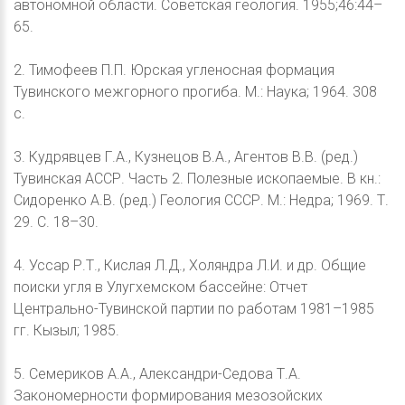
автономной области. Советская геология. 1955;46:44–
65.
2. Тимофеев П.П. Юрская угленосная формация
Тувинского межгорного прогиба. М.: Наука; 1964. 308
с.
3. Кудрявцев Г.А., Кузнецов В.А., Агентов В.В. (ред.)
Тувинская АССР. Часть 2. Полезные ископаемые. В кн.:
Сидоренко А.В. (ред.) Геология СССР. М.: Недра; 1969. Т.
29. C. 18–30.
4. Уссар Р.Т., Кислая Л.Д., Холяндра Л.И. и др. Общие
поиски угля в Улугхемском бассейне: Отчет
Центрально-Тувинской партии по работам 1981–1985
гг. Кызыл; 1985.
5. Семериков А.А., Александри-Седова Т.А.
Закономерности формирования мезозойских