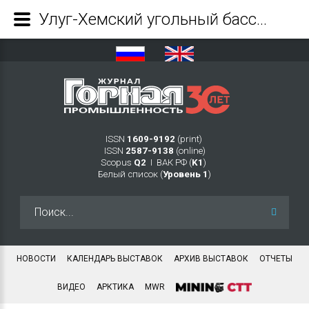
Улуг-Хемский угольный бассейн как важнейший энергетический ресурс Тувы - Журнал Горная промышленность
ISSN
1609-9192
(print)
ISSN
2587-9138
(online)
Scopus
Q2
Ι ВАК РФ (
K1
)
Белый список (
Уровень 1
)
Искать...
НОВОСТИ
КАЛЕНДАРЬ ВЫСТАВОК
АРХИВ ВЫСТАВОК
ОТЧЕТЫ
ВИДЕО
АРКТИКА
MWR