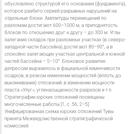
обусловлено структурой его основания (фундамента),
которое разбито серией разрывных нарушений на
отдельные блоки. Амплитуды перемещений по
разломам достигают 600–1000 м, а приподнятость
блоков по отношению друг к другу – до 300 м. Углы
залегания складок при разломных участках (в северо-
западной части бассейна) достигают 80–90°, а в
спокойно залегающих участках центральной и южной
частей бассейна – 5–10°. Блоковое развитие
депрессии выразилось в фациальной изменчивости
осадков, в резком изменении мощностей (вплоть до
выклинивания) отложений, в изменении мощности
пласта «Улуг», угленасыщенности разрезов и т.п.
Стратиграфии юрских отложений посвящены
многочисленные работы [1, с. 56; 2–5].
Унифицированная схема юрских отложений Тувы
принята Межведомственной стратиграфической
комиссией.