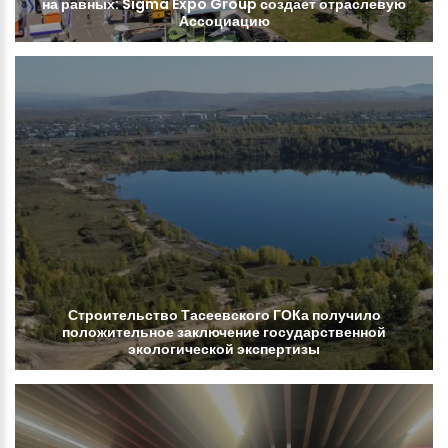
на
равных:
Sigma
Expo
Group
создает
отраслевую
Ассоциацию
Строительство
Тасеевского
ГОКа
получило
положительное
заключение
государственной
экологической
экспертизы