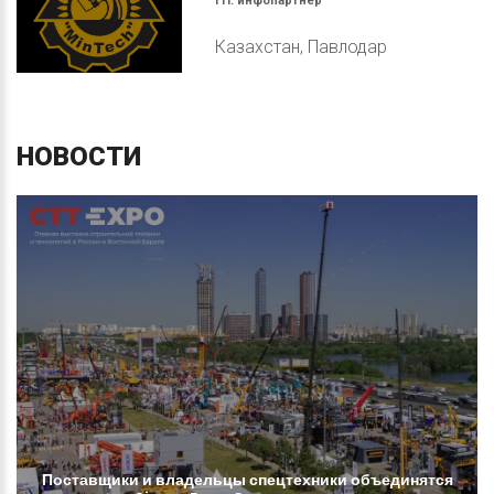
ГП:
инфопартнер
Казахстан, Павлодар
НОВОСТИ
Поставщики
и
владельцы
спецтехники
объединятся