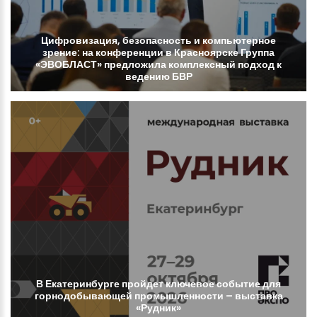
Цифровизация,
безопасность
и
компьютерное
зрение:
на
конференции
в
Красноярске
Группа
«ЭВОБЛАСТ»
предложила
комплексный
подход
к
ведению
БВР
В
Екатеринбурге
пройдет
ключевое
событие
для
горнодобывающей
промышленности
–
выставка
«Рудник»