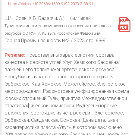
https://doi.org/10.30686/1609-9192-2023-3-88-91
Ш.Ч. Соян, Х.Б. Бадарчи, А.Ч. Кылгыдай
Тувинский институт комплексного освоения природных
ресурсов СО РАН, г. Кызыл, Российская Федерация
Горная Промышленность №3 / 2023 стр. 88-91
Резюме:
Представлены характеристики состава,
качества и свойств углей Улуг-Хемского бассейна –
важнейшего топливно-энергетического ресурса
Республики Тыва, в составе которого находятся
Эрбекское, Каа-Хемское, Межегейское, Элегестское
месторождения. Рассмотрена унифицированная схема
юрских отложений Тувы, принятая Межведомственной
стратиграфической комиссией. Выделены юрские
отложения, состоящие из четырех свит: Элегестское,
Эрбекская, Салдамская, Бомская. Дана детальная
характеристика пласта «Улуг», в котором заключено
70% запасов Улуг-Хемского бассейна, а мощность его