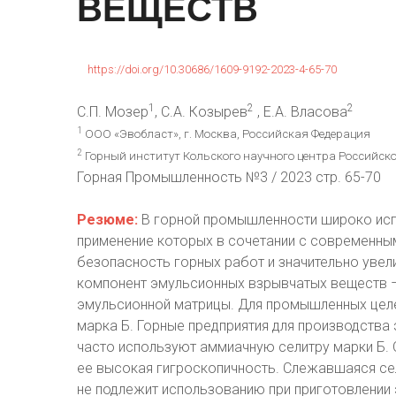
ВЕЩЕСТВ
https://doi.org/10.30686/1609-9192-2023-4-65-70
1
2
2
С.П. Мозер
, С.А. Козырев
, Е.А. Власова
1
ООО «Эвобласт», г. Москва, Российская Федерация
2
Горный институт Кольского научного центра Российско
Горная Промышленность №3 / 2023 стр. 65-70
Резюме:
В горной промышленности широко исп
применение которых в сочетании с современны
безопасность горных работ и значительно увел
компонент эмульсионных взрывчатых веществ –
эмульсионной матрицы. Для промышленных целе
марка Б. Горные предприятия для производства
часто используют аммиачную селитру марки Б.
ее высокая гигроскопичность. Слежавшаяся сели
не подлежит использованию при приготовлении