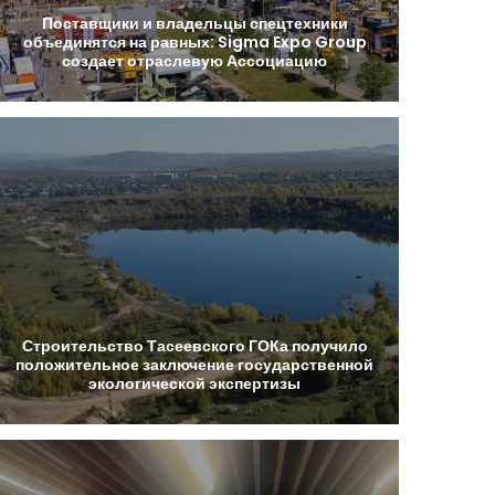
Поставщики
и
владельцы
спецтехники
объединятся
на
равных:
Sigma
Expo
Group
создает
отраслевую
Ассоциацию
Строительство
Тасеевского
ГОКа
получило
положительное
заключение
государственной
экологической
экспертизы