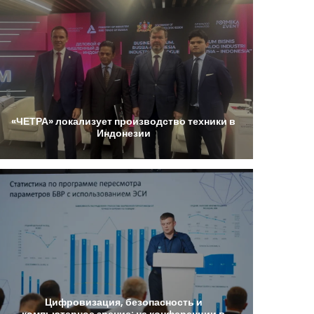
«ЧЕТРА»
локализует
производство
техники
в
Индонезии
Цифровизация,
безопасность
и
компьютерное
зрение:
на
конференции
в