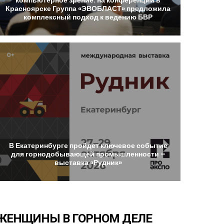
Красноярске
Группа
«ЭВОБЛАСТ»
предложила
комплексный
подход
к
ведению
БВР
В
Екатеринбурге
пройдет
ключевое
событие
для
горнодобывающей
промышленности
–
выставка
«Рудник»
ЖЕНЩИНЫ
В
ГОРНОМ
ДЕЛЕ