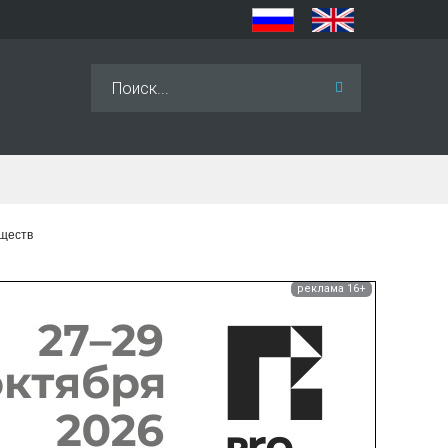
Искать...
еществ
реклама 16+