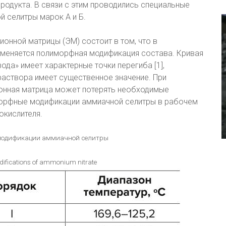
родукта. В связи с этим проводились специальные
 селитры марок А и Б.
онной матрицы (ЭМ) состоит в том, что в
 меняется полиморфная модификация состава. Кривая
да» имеет характерные точки перегиба [1],
аствора имеет существенное значение. При
онная матрица может потерять необходимые
иморфные модификации аммиачной селитры в рабочем
окислителя.
модификации аммиачной селитры
difications of ammonium nitrate