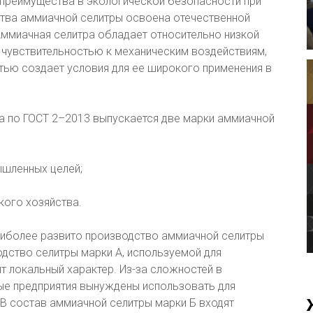
 преимущества в экологической безопасности при
ства аммиачной селитры освоена отечественной
Аммиачная селитра обладает относительно низкой
 чувствительностью к механическим воздействиям,
стью создает условия для ее широкого применения в
а по ГОСТ 2–2013 выпускается две марки аммиачной
ышленных целей;
кого хозяйства.
Наиболее развито производство аммиачной селитры
одство селитры марки А, используемой для
т локальный характер. Из-за сложностей в
ные предприятия вынуждены использовать для
В состав аммиачной селитры марки Б входят