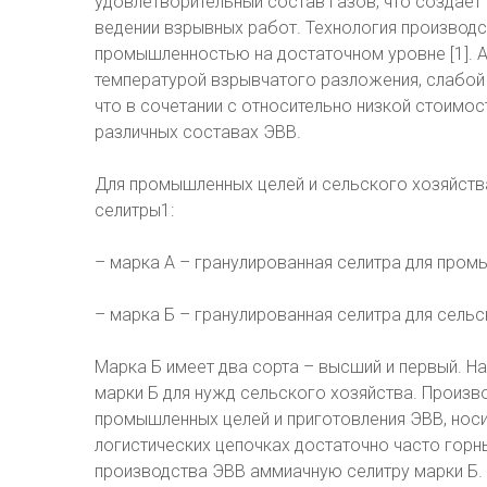
удовлетворительный состав газов, что создает
ведении взрывных работ. Технология производ
промышленностью на достаточном уровне [1]. 
температурой взрывчатого разложения, слабой
что в сочетании с относительно низкой стоимо
различных составах ЭВВ.
Для промышленных целей и сельского хозяйств
селитры1:
– марка А – гранулированная селитра для пром
– марка Б – гранулированная селитра для сельс
Марка Б имеет два сорта – высший и первый. 
марки Б для нужд сельского хозяйства. Произв
промышленных целей и приготовления ЭВВ, носи
логистических цепочках достаточно часто гор
производства ЭВВ аммиачную селитру марки Б. 