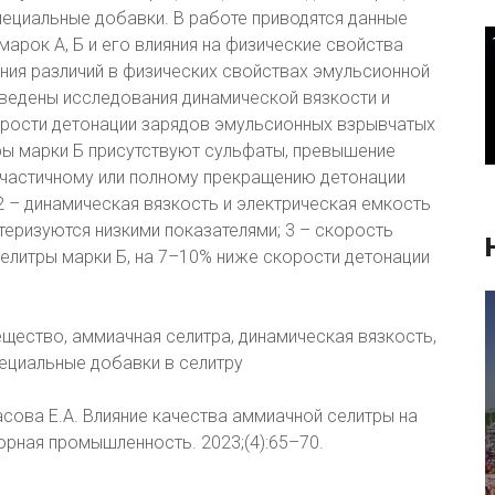
пециальные добавки. В работе приводятся данные
арок А, Б и его влияния на физические свойства
ния различий в физических свойствах эмульсионной
роведены исследования динамической вязкости и
орости детонации зарядов эмульсионных взрывчатых
тры марки Б присутствуют сульфаты, превышение
 частичному или полному прекращению детонации
 – динамическая вязкость и электрическая емкость
теризуются низкими показателями; 3 – скорость
селитры марки Б, на 7–10% ниже скорости детонации
ество, аммиачная селитра, динамическая вязкость,
пециальные добавки в селитру
асова Е.А. Влияние качества аммиачной селитры на
рная промышленность. 2023;(4):65–70.