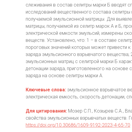
слеживания в состав селитры марки Б вводят с
исследований вещественного состава селитры м
получаемой эмульсионной матрицы. Для выявле
матрицы, получаемой из селитр марок А и Б, п
электрической емкости эмульсий, измерены ск
веществ. Установлено, что: 1 – в составе сели
пороговых значений которых может привести к
заряда эмульсионного взрывчатого вещества; 2
эмульсионных матриц с селитрой марки Б харак
детонации заряда, приготовленного на основе 
заряда на основе селитры марки А.
Ключевые слова:
эмульсионное взрывчатое вещ
электрическая емкость, скорость детонации, с
Для цитирования:
Мозер С.П., Козырев С.А., Вл
свойства эмульсионных взрывчатых веществ. Го
https://doi.org/10.30686/1609-9192-2023-4-65-70