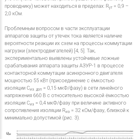
проводнику) может находиться в пределах: R
= 0,9 –
ут
2,0 кОм.
Проблемным вопросом в части эксплуатации
аппаратов защиты от утечек тока является наличие
вероятности реакции их схем на процессы коммутации
нагрузки (электродвигателей) [4; 5]. Так,
экспериментально выявлены устойчивые ложные
срабатывания аппарата защиты АЗУР-1 в процессе
контакторной коммутации асинхронного двигателя
мощностью 55 кВт (присоединение с ёмкостью
изоляции С
= 0,15 мкФ/фазу) в сети линейного
из. доп
напряжения 660 В с относительно высокой ёмкостью
изоляции С
= 0,4 мкФ/фазу при величине активного
из
сопротивления изоляции R
= 32 кОм/фазу, близкой к
из
минимально допустимой (рис. 3).