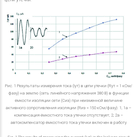
Рис. 1 Результаты измерения тока (Iут) в цепи утечки (Rут = 1 кОм/
фазу) на землю (сеть линейного напряжения 380 В) в функции
ёмкости изоляции сети (Сиз) при неизменной величине
активного сопротивления изоляции (Rиз = 150 кОм/фазу): 1; 1а –
компенсация ёмкостного тока утечки отсутствует; 2; 2а –
автокомпенсатор ёмкостного тока утечки включен в работу