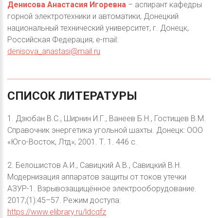
Денисова Анастасия Игоревна
– аспирант кафедры
горной электротехники и автоматики, Донецкий
национальный технический университет, г. Донецк,
Российская Федерация; e-mail:
denisova_anastasi@mail.ru
СПИСОК
ЛИТЕРАТУРЫ
1. Дзюбан В.С., Ширнин И.Г., Ванеев Б.Н., Гостищев В.М.
Справочник энергетика угольной шахты. Донецк: ООО
«Юго-Восток, Лтд»; 2001. Т. 1. 446 с.
2. Белошистов А.И., Савицкий А.В., Савицкий В.Н.
Модернизация аппаратов защиты от токов утечки
АЗУР-1. Взрывозащищённое электрооборудование.
2017;(1):45–57. Режим доступа:
https://www.elibrary.ru/ldcqfz