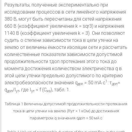
Результаты, полученные экспериментально при
исследовании процессов в сети линейного напряжения
380 В, могут быть пересчитаны для сетей напряжения
660 В (коэффициент увеличения k = sqr3) и напряжения
1140 В (коэффициент увеличения k = 3). Они позволяют
судить о степени зависимости тока в цепи утечки на
землю от величины ёмкости изоляции сети и рассчитать
количественные показатели зависимости допустимой
продолжительности τдоп протекания этого тока до
момента достижения количеством электричества q в
этой цепи утечки предельно допустимого по критерию
1
электробезопасности значения q
= 50 mА·c
: τ
=
доп
доп
q
/I
, где I
= f (C
), табл. 1.
доп
ут
ут
из
Таблица 1 Величины допустимой продолжительности протекания
тока в цепи утечки на землю (Rут = 1 кОм) до достижения
параметром q значения qдоп = 50 мА·c