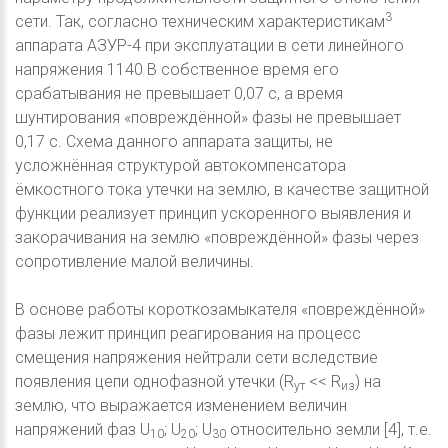
3
сети. Так, согласно техническим характеристикам
аппарата АЗУР-4 при эксплуатации в сети линейного
напряжения 1140 В собственное время его
срабатывания не превышает 0,07 с, а время
шунтирования «повреждённой» фазы не превышает
0,17 с. Схема данного аппарата защиты, не
усложнённая структурой автокомпенсатора
ёмкостного тока утечки на землю, в качестве защитной
функции реализует принцип ускоренного выявления и
закорачивания на землю «повреждённой» фазы через
сопротивление малой величины.
В основе работы короткозамыкателя «повреждённой»
фазы лежит принцип реагирования на процесс
смещения напряжения нейтрали сети вследствие
появления цепи однофазной утечки (R
<< R
) на
ут
из
землю, что выражается изменением величин
напряжений фаз U
; U
; U
относительно земли [4], т.е.
10
20
30