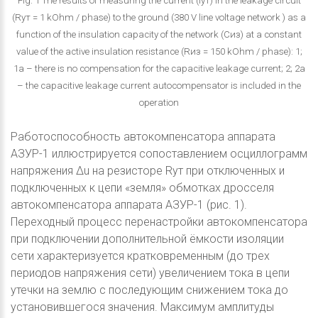
Fig. 1 The results of measuring the current (Iут) in the leakage circuit
(Rут = 1 kOhm / phase) to the ground (380 V line voltage network ) as a
function of the insulation capacity of the network (Сиз) at a constant
value of the active insulation resistance (Rиз = 150 kOhm / phase): 1;
1а – there is no compensation for the capacitive leakage current; 2; 2а
– the capacitive leakage current autocompensator is included in the
operation
Работоспособность автокомпенсатора аппарата
АЗУР-1 иллюстрируется сопоставлением осциллограмм
напряжения Δu на резисторе Rут при отключенных и
подключенных к цепи «земля» обмотках дросселя
автокомпенсатора аппарата АЗУР-1 (рис. 1).
Переходный процесс перенастройки автокомпенсатора
при подключении дополнительной ёмкости изоляции
сети характеризуется кратковременным (до трех
периодов напряжения сети) увеличением тока в цепи
утечки на землю с последующим снижением тока до
установившегося значения. Максимум амплитуды