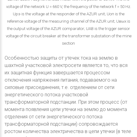
voltage of the network U = 660 V, the frequency of the network f = 50 Hz.
Uрэ is the voltage at the responder of the AZUR unit; Uоп is the
reference voltage of the measuring channel of the AZUR unit; Uвых is
the output voltage of the AZUR comparator; UАВ is the trigger sensor
voltage of the circuit breaker at the transformer substation of the mine
section
Особенностью защиты от утечек тока на землю в
шахтной участковой электросети является то, что вся
их защитная функция завершается процессом
отключения напряжения питания, подаваемого на
силовые присоединения, т.е. отделением от сети
энергетического потока участковой
трансформаторной подстанции. При этом процесс (от
момента появления цепи утечки на землю до момента
отделения от сети энергетического потока
трансформаторной подстанции) сопровождается
ростом количества электричества в цепи утечки (в теле