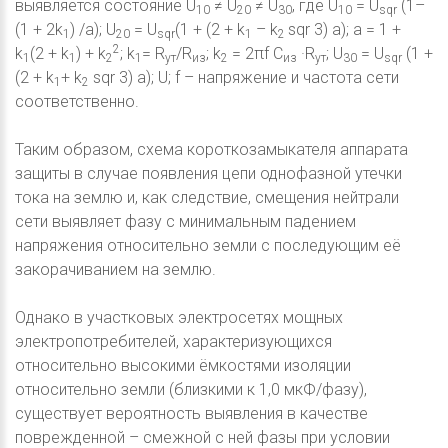
выявляется состояние U
≠ U
≠ U
, где U
= U
(1–
10
20
30
10
sqr
(1 + 2k
) /a); U
= U
(1 + (2 + k
– k
sqr 3) a); a = 1 +
1
20
sqr
1
2
2
k
(2 + k
) + k
; k
= R
/R
; k
= 2πf C
·R
; U
= U
(1 +
1
1
2
1
ут
из
2
из
ут
30
sqr
(2 + k
+ k
sqr 3) a); U; f – напряжение и частота сети
1
2
соответственно.
Таким образом, схема короткозамыкателя аппарата
защиты в случае появления цепи однофазной утечки
тока на землю и, как следствие, смещения нейтрали
сети выявляет фазу с минимальным падением
напряжения относительно земли с последующим её
закорачиванием на землю.
Однако в участковых электросетях мощных
электропотребителей, характеризующихся
относительно высокими ёмкостями изоляции
относительно земли (близкими к 1,0 мкФ/фазу),
существует вероятность выявления в качестве
поврежденной – смежной с ней фазы при условии