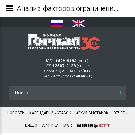
Анализ факторов ограничения функции защиты человека от электропоражения в электрической сети участка шахты - Журнал Горная промышленность
ISSN
1609-9192
(print)
ISSN
2587-9138
(online)
Scopus
Q2
Ι ВАК РФ (
K1
)
Белый список (
Уровень 1
)
Искать...
НОВОСТИ
КАЛЕНДАРЬ ВЫСТАВОК
АРХИВ ВЫСТАВОК
ОТЧЕТЫ
ВИДЕО
АРКТИКА
MWR