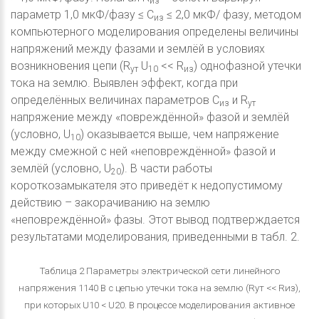
из
параметр 1,0 мкФ/фазу ≤ С
≤ 2,0 мкФ/ фазу, методом
из
компьютерного моделирования определены величины
напряжений между фазами и землёй в условиях
возникновения цепи (R
U
<< R
) однофазной утечки
ут
10
из
тока на землю. Выявлен эффект, когда при
определённых величинах параметров С
и R
из
ут
напряжение между «повреждённой» фазой и землёй
(условно, U
) оказывается выше, чем напряжение
10
между смежной с ней «неповреждённой» фазой и
землёй (условно, U
). В части работы
20
короткозамыкателя это приведёт к недопустимому
действию – закорачиванию на землю
«неповреждённой» фазы. Этот вывод подтверждается
результатами моделирования, приведенными в табл. 2.
Таблица 2 Параметры электрической сети линейного
напряжения 1140 В с цепью утечки тока на землю (Rут << Rиз),
при которых U10 < U20. В процессе моделирования активное