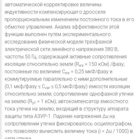
автоматической корректировке величины
индуктивности компенсирующего дросселя
пропорциональным изменением постоянного тока в его
обмотке управления. Анализ эффективности этой
функции выполнен путём экспериментального
исследования физической модели трёхфазной
электрической сети линейного напряжения 380 В,
частоты 50 Гц, содержащей активные сопротивления
изоляции относительно земли (R
= 150 кОм) /фазу;
из
постоянные по величине С
= 0,25 мкФ/фазу и
из
коммутируемые параллельно с ними дополнительные
(0,1 мкф/фазу ≤ С
≤ 0,5 мкФ/фазу) ёмкости изоляции
var
относительно земли; сопротивление однофазной утечки
на землю (R
= 1 кОм); автокомпенсатор ёмкостного
ут
тока утечки на землю, входящий в структуру аппарата
защиты типа АЗУР-1. Падение напряжения Δu на
сопротивлении утечки фиксировалось осциллографом,
что позволяло вычислить величину тока (i = Δu / 1000) в
цепи утечки.