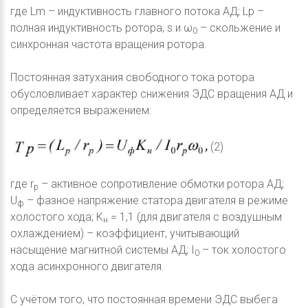
где Lm – индуктивность главного потока АД; Lp –
полная индуктивность ротора; s и ω
– скольжение и
0
синхронная частота вращения ротора.
Постоянная затухания свободного тока ротора
обусловливает характер снижения ЭДС вращения АД и
определяется выражением:
(2)
где r
– активное сопротивление обмотки ротора АД;
p
U
– фазное напряжение статора двигателя в режиме
ф
холостого хода; K
= 1,1 (для двигателя с воздушным
н
охлаждением) – коэффициент, учитывающий
насыщение магнитной системы АД; I
– ток холостого
0
хода асинхронного двигателя.
C учётом того, что постоянная времени ЭДС выбега