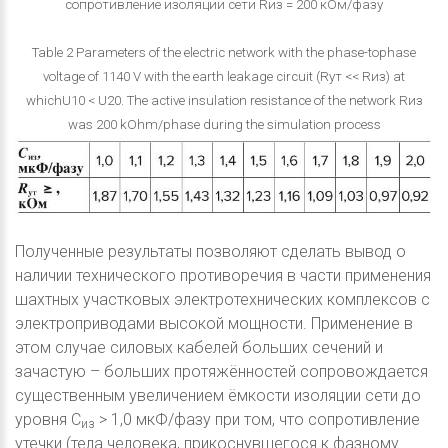
сопротивление изоляции сети Rиз = 200 кОм/фазу
Table 2 Parameters of the electric network with the phase-tophase
voltage of 1140 V with the earth leakage circuit (Rут << Rиз) at
whichU10 < U20. The active insulation resistance of the network Rиз
was 200 kOhm/phase during the simulation process
Полученные результаты позволяют сделать вывод о
наличии технического противоречия в части применения
шахтных участковых электротехнических комплексов с
электроприводами высокой мощности. Применение в
этом случае силовых кабелей больших сечений и
зачастую – больших протяжённостей сопровождается
существенным увеличением ёмкости изоляции сети до
уровня С
> 1,0 мкФ/фазу при том, что сопротивление
из
утечки (тела человека, прикоснувшегося к фазному