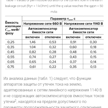
Table 1 Values of permissible duration of the current flow in the earth
leakage circuit (Rут = 1 kOhm) until the q value reaches the qдоп = 50
mAs
Из анализа данных (табл. 1) следует, что функции
аппаратов защиты от утечек тока на землю,
адаптированных к сетям линейного напряжения 1140 В
и не содержащих автокомпенсаторов ёмкостных токов
2
утечки
, находятся на пределе допустимого по
параметру продолжительности защитного отключения