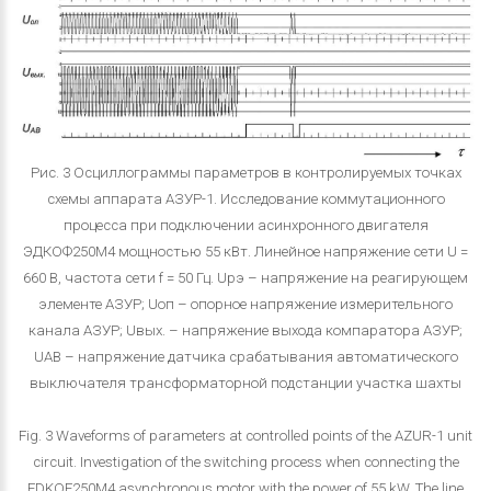
Рис. 3 Осциллограммы параметров в контролируемых точках
схемы аппарата АЗУР-1. Исследование коммутационного
процесса при подключении асинхронного двигателя
ЭДКОФ250М4 мощностью 55 кВт. Линейное напряжение сети U =
660 В, частота сети f = 50 Гц. Uрэ – напряжение на реагирующем
элементе АЗУР; Uоп – опорное напряжение измерительного
канала АЗУР; Uвых. – напряжение выхода компаратора АЗУР;
UАВ – напряжение датчика срабатывания автоматического
выключателя трансформаторной подстанции участка шахты
Fig. 3 Waveforms of parameters at controlled points of the AZUR-1 unit
circuit. Investigation of the switching process when connecting the
EDKOF250M4 asynchronous motor with the power of 55 kW. The line