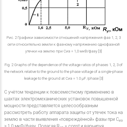
Рис. 2 Графики зависимости отношений напряжения фаз 1, 2, 3
сети относительно земли к фазному напряжению однофазной
утечки на землю при Сиз = 1,0 мкФ/фазу [3]
Fig. 2 Graphs of the dependence of the voltage ratios of phases 1, 2, 3 of
the network relative to the ground to the phase voltage of a single-phase
leakage to the ground at Сиз = 1.0 μF /phase [3]
С учётом тенденции к повсеместному применению в
шахтах электромеханических установок повышенной
мощности представляется целесообразным
рассмотреть работу аппарата защиты от утечек тока на
землю в части выявления «повреждённой» фазы при С
из
> 1,0 мкФ/фазу. Полагая R
= const и варьируя