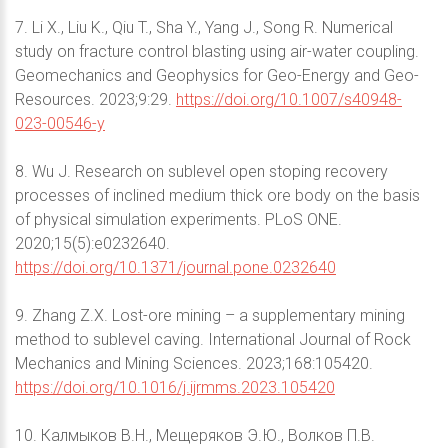
7. Li X., Liu K., Qiu T., Sha Y., Yang J., Song R. Numerical
study on fracture control blasting using air-water coupling.
Geomechanics and Geophysics for Geo-Energy and Geo-
Resources. 2023;9:29.
https://doi.org/10.1007/s40948-
023-00546-y
8. Wu J. Research on sublevel open stoping recovery
processes of inclined medium thick ore body on the basis
of physical simulation experiments. PLoS ONE.
2020;15(5):e0232640.
https://doi.org/10.1371/journal.pone.0232640
9. Zhang Z.X. Lost-ore mining – a supplementary mining
method to sublevel caving. International Journal of Rock
Mechanics and Mining Sciences. 2023;168:105420.
https://doi.org/10.1016/j.ijrmms.2023.105420
10. Калмыков В.Н., Мещеряков Э.Ю., Волков П.В.