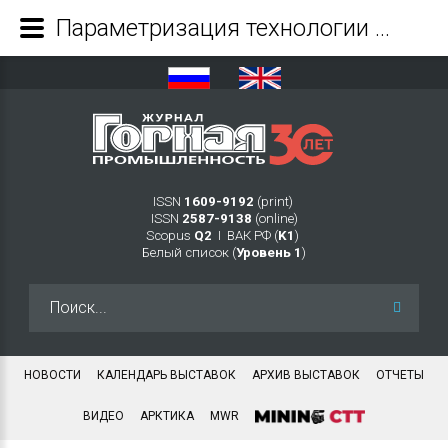
Параметризация технологии снижения ущерба от переизмельчения руды при подземной разработке месторождений - Журнал Горная промышленность
ISSN
1609-9192
(print)
ISSN
2587-9138
(online)
Scopus
Q2
Ι ВАК РФ (
K1
)
Белый список (
Уровень 1
)
Искать...
НОВОСТИ
КАЛЕНДАРЬ ВЫСТАВОК
АРХИВ ВЫСТАВОК
ОТЧЕТЫ
ВИДЕО
АРКТИКА
MWR