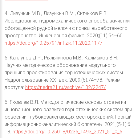
4. Лизункин М.В., Лизункин В.М., Ситников Р.В.
Исследование гидромеханического способа зачистки
обогащенной рудной мелочи с почвы выработанного
пространства. Инженерная физика. 2020;(11):54–60.
https://doi.org/10.25791/infizik.11.2020.1177
5. Каплунов Д.Р., Рыльникова М.В., Калмыков В.Н.
Научно-методическое обоснование модульного
принципа проектирования горнотехнических систем.
Недропользование XXI век. 2009;(5):74–78. Режим
доступа:
https://nedra21.ru/archive/132/2247/
6. Яковлев В.Л. Методологические основы стратегии
инновационного развития горнотехнических систем при
освоении глубокозалегающих месторождений. Горный
информационно-аналитический бюллетень. 2021;(5-1):6–
18.
https://doi.org/10.25018/0236_1493_2021_51_0_6