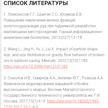
СПИСОК
ЛИТЕРАТУРЫ
1. Ломоносов Г.Г., Шангин С.С., Юсимов Б.В.
Повышение извлечения мелких фракций
золотосодержащих руд при подземной разработке
маломощных месторождений. Горный информационно-
аналитический бюллетень. 2013;(S27):12–18.
2. Wang L., Jing H., Yu J., Liu X. Impact of particle shape,
size, and size distribution on gravity flow behavior of broken
ore in sublevel caving. Minerals. 2022;12(10):1183.
https://doi.org/10.3390/min12101183
3. Соколов И.В., Смирнов А.А., Антипин Ю.Г., Рожков А.А.
Физическое моделирование взрывной отбойки
высокоценного кварца. Вестник Магнитогорского
государственного технического университета им. Г.И.
Носова. 2017;15(1):4–9.
https://doi.org/10.18503/1995-
2732-2017-15-1-4-9