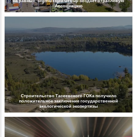
на
равных:
Sigma
Expo
Group
создает
отраслевую
Ассоциацию
Строительство
Тасеевского
ГОКа
получило
положительное
заключение
государственной
экологической
экспертизы