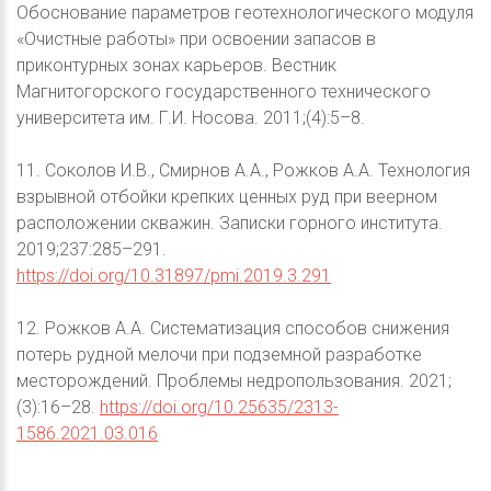
Обоснование параметров геотехнологического модуля
«Очистные работы» при освоении запасов в
приконтурных зонах карьеров. Вестник
Магнитогорского государственного технического
университета им. Г.И. Носова. 2011;(4):5–8.
11. Соколов И.В., Смирнов А.А., Рожков А.А. Технология
взрывной отбойки крепких ценных руд при веерном
расположении скважин. Записки горного института.
2019;237:285–291.
https://doi.org/10.31897/pmi.2019.3.291
12. Рожков А.А. Систематизация способов снижения
потерь рудной мелочи при подземной разработке
месторождений. Проблемы недропользования. 2021;
(3):16–28.
https://doi.org/10.25635/2313-
1586.2021.03.016