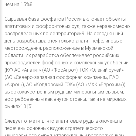
чем на 15%8.
Сырьевая база фосфатов России включает объекты
апатитовых и фосфоритовых руд, также неравномерно
распределенных по ее территории9. На сегодняшний
день разрабатываются только апатит-нефелиновые
месторождения, расположенные в Мурманской
области. Их разработка обеспечивает российских
производителей фосфорных и комплексных удобрений
(КФ АО «Апатит» (АО «ФосАгро»), ГОК «Олений ручей»
(АО «Северо-западная фосфорная компания», ПАО
«Акрон»), АО «Ковдорский ГОК» (АО «МХК «Еврохим»))
высококачественным рудным минеральным сырьем,
востребованным как внутри страны, так и на мировых
рынках10 [5].
Следует отметить, что апатитовые руды включены в
перечень основных видов стратегического
минерального сырья, утвержденный распоряжением