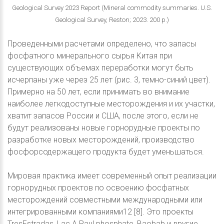
Geological Survey 2023 Report (Mineral commodity summaries. U.S.
Geological Survey, Reston; 2023. 200 р.)
Проведенными расчетами определено, что запасы
фосфатного минерального сырья Китая при
существующих объемах переработки могут быть
исчерпаны уже через 25 лет (рис. 3, темно-синий цвет).
Примерно на 50 лет, если принимать во внимание
наиболее легкодоступные месторождения и их участки,
хватит запасов России и США, после этого, если не
будут реализованы новые горнорудные проекты по
разработке новых месторождений, производство
фосфорсодержащего продукта будет уменьшаться.
Мировая практика имеет современный опыт реализации
горнорудных проектов по освоению фосфатных
месторождений совместными международными или
интегрированными компаниями12 [8]. Это проекты
TresEstradas, Lac A Paul phosphate, Baobab и другие