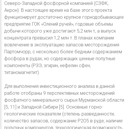
Северо-Западной фосфорной компанией (СЗФК,
Акрон). В настоящее время на базе этого проекта
функционирует достаточно крупное горнодобывающее
предприятие ГОК «Олений ручей», годовые объемы
добычи которого уже достигают 5,2 млн т, а выпуск
концентрата превысил 1,2 млн т. В планах компании
вовлечение в эксплуатацию запасов месторождения
Партомчорр, с несколько более бедным содержанием
фосфора в рудах, но содержащих ценные попутные
компоненты (РЗЭ, эгирин, нефелин сфен,
титаномагнетит).
Для выполнения инвестиционного анализа в данной
работе отобраны 9 перспективных месторождений
фосфатного минерального сырья Мурманской области
[5; 11] и Западной Сибири [5]. Основные горно-
геологические показатели (степень разведанности,
количество запасов, содержание P2O5 в руде, наличие
попутных компонентов, технологическая возможность