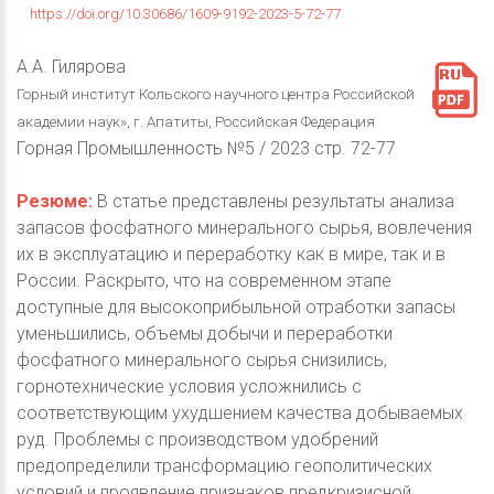
https://doi.org/10.30686/1609-9192-2023-5-72-77
А.А. Гилярова
Горный институт Кольского научного центра Российской
академии наук», г. Апатиты, Российская Федерация
Горная Промышленность №5 / 2023 стр. 72-77
Резюме:
В статье представлены результаты анализа
запасов фосфатного минерального сырья, вовлечения
их в эксплуатацию и переработку как в мире, так и в
России. Раскрыто, что на современном этапе
доступные для высокоприбыльной отработки запасы
уменьшились, объемы добычи и переработки
фосфатного минерального сырья снизились,
горнотехнические условия усложнились с
соответствующим ухудшением качества добываемых
руд. Проблемы с производством удобрений
предопределили трансформацию геополитических
условий и проявление признаков предкризисной