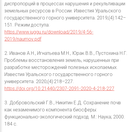
диспропорций в процессах нарушения и рекультивации
земельных ресурсов в России. Известия Уральского
государственного горного университета. 2019;(4):142–
151. Режим доступа:
https://www.iuggu.ru/download/2019/4-56-
2019/naumov.pdf
2. Иванов А.Н., Игнатьева М.Н., Юрак В.В., Пустохина Н.Г.
Проблемы восстановления земель, нарушенных при
разработке месторождений полезных ископаемых.
Известия Уральского государственного горного
университета. 2020;(4):218–227.
https://doi.org/10.21440/2307-2091-2020-4-218-227
3. Добровольский Г.В., Никитин Е.Д. Сохранение почв
как незаменимого компонента биосферы:
функционально-экологический подход. М.: Наука; 2000.
184 с.