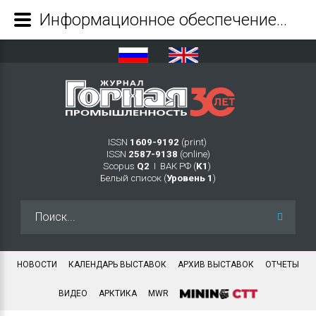
Информационное обеспечение мониторинга природных экосистем, нарушенных в ходе освоения георесурсов, при экоинвестиционном подходе к их восстановлению - Журнал Горная промышленность
ISSN
1609-9192
(print)
ISSN
2587-9138
(online)
Scopus
Q2
Ι ВАК РФ (
K1
)
Белый список (
Уровень 1
)
Искать...
НОВОСТИ
КАЛЕНДАРЬ ВЫСТАВОК
АРХИВ ВЫСТАВОК
ОТЧЕТЫ
ВИДЕО
АРКТИКА
MWR