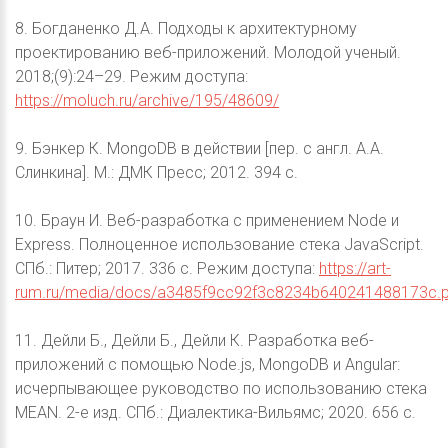
8. Богданенко Д.А. Подходы к архитектурному
проектированию веб-приложений. Молодой ученый.
2018;(9):24–29. Режим доступа:
https://moluch.ru/archive/195/48609/
9. Бэнкер К. MongoDB в действии [пер. с англ. А.А.
Слинкина]. М.: ДМК Пресс; 2012. 394 с.
10. Браун И. Веб-разработка с применением Node и
Express. Полноценное использование стека JavaScript.
СПб.: Питер; 2017. 336 с. Режим доступа:
https://art-
rum.ru/media/docs/a3485f9cc92f3c8234b640241488173c.p
11. Дейли Б., Дейли Б., Дейли К. Разработка веб-
приложений с помощью Node.js, MongoDB и Angular:
исчерпывающее руководство по использованию стека
MEAN. 2-е изд. СПб.: Диалектика-Вильямс; 2020. 656 с.