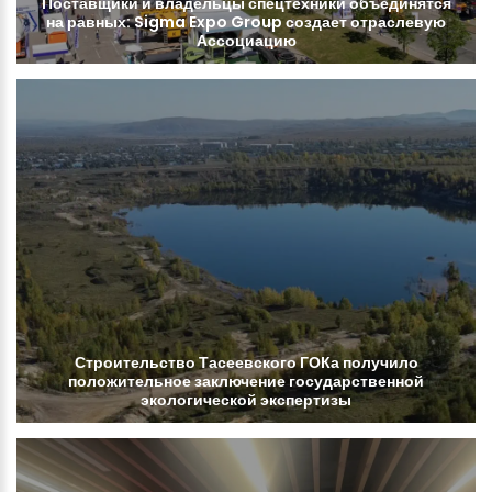
Поставщики
и
владельцы
спецтехники
объединятся
на
равных:
Sigma
Expo
Group
создает
отраслевую
Ассоциацию
Строительство
Тасеевского
ГОКа
получило
положительное
заключение
государственной
экологической
экспертизы