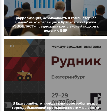
Цифровизация,
безопасность
и
компьютерное
зрение:
на
конференции
в
Красноярске
Группа
«ЭВОБЛАСТ»
предложила
комплексный
подход
к
ведению
БВР
В
Екатеринбурге
пройдет
ключевое
событие
для
горнодобывающей
промышленности
–
выставка