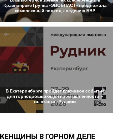
Красноярске
Группа
«ЭВОБЛАСТ»
предложила
комплексный
подход
к
ведению
БВР
В
Екатеринбурге
пройдет
ключевое
событие
для
горнодобывающей
промышленности
–
выставка
«Рудник»
ЖЕНЩИНЫ
В
ГОРНОМ
ДЕЛЕ