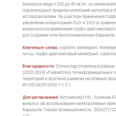
биомассе меди с 235 до 40 мг/кг, но увеличение
подтверждают пределы колебаний металлов в 
исследователями. На участках применения тор
увеличение концентрации Cu2+ и Zn2+ в сравнен
возможности применения торфо-диатомитового
для создания сети биогеохимических барьеров 
Ключевые слова:
сорбент, мелиорант, тяжелые
поток, торфо-диатомитовый мелиорант, сапропе
Благодарности:
Статья подготовлена в рамках
(2022-2024) «Разработка геоинформационных 
территорий и прогноза развития негативных про
№1021062010532-7-1.5.1.
Для цитирования:
Антонинова Н.Ю., Усманов А.И.
вопросу об использовании мелиоративных при
барьеров. Горная промышленность. 2024;(1):12
125