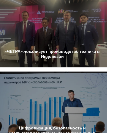
«ЧЕТРА»
локализует
производство
техники
в
Индонезии
Цифровизация,
безопасность
и
компьютерное
зрение:
на
конференции
в