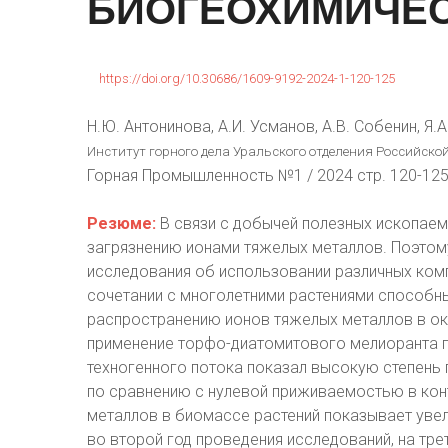
БИОГЕОХИМИЧЕ
https://doi.org/10.30686/1609-9192-2024-1-120-125
Н.Ю. Антонинова, А.И. Усманов, А.В. Собенин, Я.
Институт горного дела Уральского отделения Российской
Горная Промышленность №1 / 2024 стр. 120-12
Резюме:
В связи с добычей полезных ископаем
загрязнению ионами тяжелых металлов. Поэтом
исследования об использовании различных ком
сочетании с многолетними растениями способн
распространению ионов тяжелых металлов в ок
применение торфо-диатомитового мелиоранта г
техногенного потока показал высокую степень 
по сравнению с нулевой приживаемостью в кон
металлов в биомассе растений показывает увел
во второй год проведения исследований, на тр