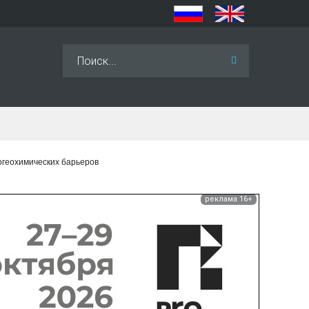
Искать...
огеохимических барьеров
реклама 16+