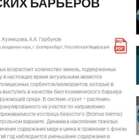
СКИХ
БАРЬЕРОВ
А. Кузнецова, А.А. Горбунов
 академии наук, г. Екатеринбург, Российская Федерация
5
ых возрастает количество земель, подверженных
у в настоящее время актуальными являются
позиционных сорбентов/мелиорантов, которые в
ы выступить в качестве биогеохимического барьера
ружающей среде. В системе «грунт – растение»
ранулированного на участке по направлению
приживаемости костреца безостого (Brōmus inērmis)
трольном варианте. Динамика накопления тяжелых
ичение содержания меди и цинка в сравнении с фоном
етий год наблюдается уменьшение содержания в