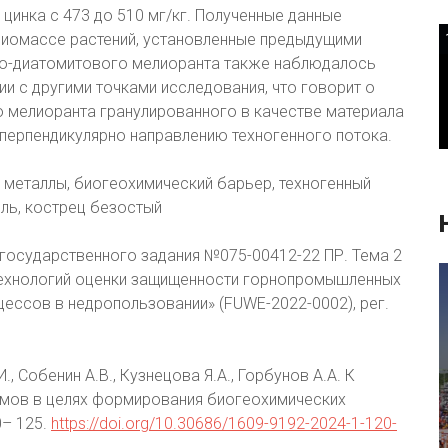
 цинка с 473 до 510 мг/кг. Полученные данные
биомассе растений, установленные предыдущими
фо-диатомитового мелиоранта также наблюдалось
ии с другими точками исследования, что говорит о
 мелиоранта гранулированного в качестве материала
перпендикулярно направлению техногенного потока.
 металлы, биогеохимический барьер, техногенный
ль, кострец безостый
 государственного задания №075-00412-22 ПР. Тема 2
технологий оценки защищенности горнопромышленных
цессов в недропользовании» (FUWE-2022-0002), рег.
, Собенин А.В., Кузнецова Я.А., Горбунов А.А. К
емов в целях формирования биогеохимических
0– 125.
https://doi.org/10.30686/1609-9192-2024-1-120-