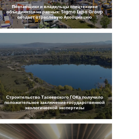
Поставщики
и
владельцы
спецтехники
объединятся
на
равных:
Sigma
Expo
Group
создает
отраслевую
Ассоциацию
Строительство
Тасеевского
ГОКа
получило
положительное
заключение
государственной
экологической
экспертизы