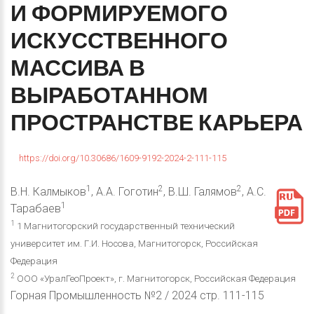
И
ФОРМИРУЕМОГО
ИСКУССТВЕННОГО
МАССИВА
В
ВЫРАБОТАННОМ
ПРОСТРАНСТВЕ
КАРЬЕРА
https://doi.org/10.30686/1609-9192-2024-2-111-115
1
2
2
В.Н. Калмыков
, А.А. Гоготин
, В.Ш. Галямов
, А.С.
1
Тарабаев
1
1 Магнитогорский государственный технический
университет им. Г.И. Носова, Магнитогорск, Российская
Федерация
2
ООО «УралГеоПроект», г. Магнитогорск, Российская Федерация
Горная Промышленность №2 / 2024 стр. 111-115