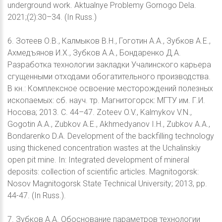
underground work. Aktualnye Problemy Gornogo Dela.
2021;(2):30–34. (In Russ.)
6. Зотеев О.В., Калмыков В.Н., Гоготин А.А., Зубков А.Е.,
Ахмедъянов И.Х., Зубков А.А., Бондаренко Д.А.
Разработка технологии закладки Учалинского карьера
сгущенными отходами обогатительного производства.
В кн.: Комплексное освоение месторождений полезных
ископаемых: сб. науч. тр. Магнитогорск: МГТУ им. Г.И.
Носова; 2013. С. 44–47. Zoteev O.V., Kalmykov V.N.,
Gogotin A.A., Zubkov A.E., Akhmedyanov I.H., Zubkov A.A.,
Bondarenko D.A. Development of the backfilling technology
using thickened concentration wastes at the Uchalinskiy
open pit mine. In: Integrated development of mineral
deposits: collection of scientific articles. Magnitogorsk:
Nosov Magnitogorsk State Technical University; 2013, pp.
44-47. (In Russ.).
7. Зубков А.А. Обоснование параметров технологии