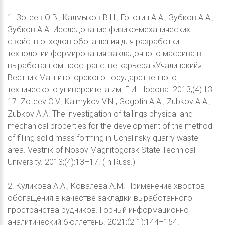
1. Зотеев О.В., Калмыков В.Н., Гоготин А.А., Зубков А.А.,
Зубков А.А. Исследование физико-механических
свойств отходов обогащения для разработки
технологии формирования закладочного массива в
выработанном пространстве карьера «Учалинский».
Вестник Магнитогорского государственного
технического университета им. Г.И. Носова. 2013;(4):13–
17. Zoteev O.V., Kalmykov V.N., Gogotin A.A., Zubkov A.A.,
Zubkov A.A. The investigation of tailings physical and
mechanical properties for the development of the method
of filling solid mass forming in Uchalinsky quarry waste
area. Vestnik of Nosov Magnitogorsk State Technical
University. 2013;(4):13–17. (In Russ.)
2. Куликова А.А., Ковалева А.М. Применение хвостов
обогащения в качестве закладки выработанного
пространства рудников. Горный информационно-
аналитический бюллетень. 2021;(2-1):144–154.