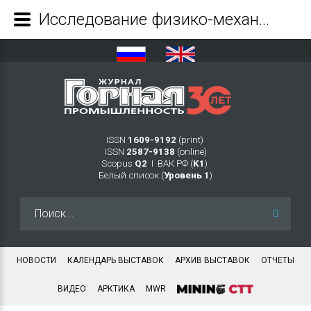
Исследование физико-механических свойств сгущенных хвостов обогащения и формируемого искусственного массива в выработанном пространстве карьера - Журнал Горная промышленность
ISSN
1609-9192
(print)
ISSN
2587-9138
(online)
Scopus
Q2
Ι ВАК РФ (
K1
)
Белый список (
Уровень 1
)
Искать...
НОВОСТИ
КАЛЕНДАРЬ ВЫСТАВОК
АРХИВ ВЫСТАВОК
ОТЧЕТЫ
ВИДЕО
АРКТИКА
MWR