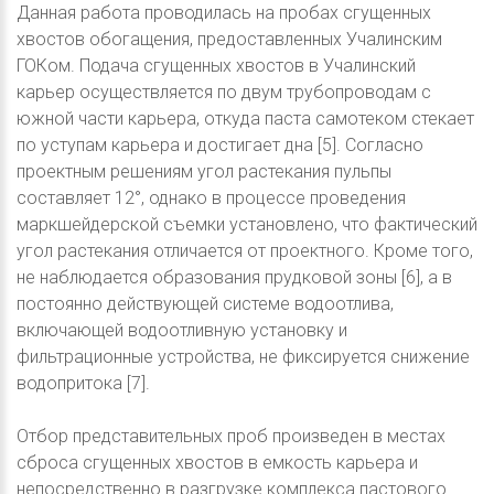
Данная работа проводилась на пробах сгущенных
хвостов обогащения, предоставленных Учалинским
ГОКом. Подача сгущенных хвостов в Учалинский
карьер осуществляется по двум трубопроводам с
южной части карьера, откуда паста самотеком стекает
по уступам карьера и достигает дна [5]. Согласно
проектным решениям угол растекания пульпы
составляет 12°, однако в процессе проведения
маркшейдерской съемки установлено, что фактический
угол растекания отличается от проектного. Кроме того,
не наблюдается образования прудковой зоны [6], а в
постоянно действующей системе водоотлива,
включающей водоотливную установку и
фильтрационные устройства, не фиксируется снижение
водопритока [7].
Отбор представительных проб произведен в местах
сброса сгущенных хвостов в емкость карьера и
непосредственно в разгрузке комплекса пастового