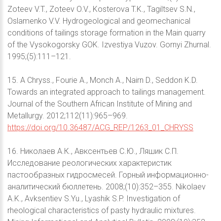
Zoteev V.T., Zoteev O.V., Kosterova T.K., Tagiltsev S.N.,
Oslamenko V.V. Hydrogeological and geomechanical
conditions of tailings storage formation in the Main quarry
of the Vysokogorsky GOK. Izvestiya Vuzov. Gornyi Zhurnal.
1995;(5):111–121.
15. A Chryss., Fourie A., Monch A., Nairn D., Seddon K.D.
Towards an integrated approach to tailings management.
Journal of the Southern African Institute of Mining and
Metallurgy. 2012;112(11):965–969.
https://doi.org/10.36487/ACG_REP/1263_01_CHRYSS
16. Николаев А.К., Авксентьев С.Ю., Ляшик С.П.
Исследование реологических характеристик
пастообразных гидросмесей. Горный информационно-
аналитический бюллетень. 2008;(10):352–355. Nikolaev
A.K., Avksentiev S.Yu., Lyashik S.P. Investigation of
rheological characteristics of pasty hydraulic mixtures.