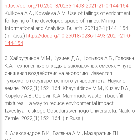
https://doi.org/10.25018/0236-1493-2021-21-0-144-154
Kulikova A.A., Kovaleva A.M. Use of tailings of enrichment
for laying of the developed space of mines. Mining
Informational and Analytical Bulletin. 2021;(2-1):144–154.
(In Russ.)
https://doi.org/10.25018/0236-1493-2021-21-0-
144-154
3. Хайрутдинов М.М., Кузиев Д.А., Копылов А.Б., Головин
К.А. Техногенные отходы в закладочных смесях – путь
снижения воздействия на экологию. Известия
Тульского государственного университета. Науки о
земле. 2022;(1):152–164. Khayrutdinov M.M., Kuziev D.A.,
Kopylov A.B., Golovin K.A. Man-made waste in backfill
mixtures – a way to reduce environmental impact.
Izvestiya Tulskogo Gosudarstvennogo Universiteta. Nauki o
Zemle. 2022;(1):152–164. (In Russ.)
4. Александров В.И., Ватлина А.М., Махараткин П.Н.