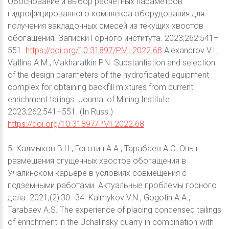
Обоснование и выбор расчетных параметров
гидрофицированного комплекса оборудования для
получения закладочных смесей из текущих хвостов
обогащения. Записки Горного института. 2023;262:541–
551.
https://doi.org/10.31897/PMI.2022.68
Alexandrov V.I.,
Vatlina A.M., Makharatkin P.N. Substantiation and selection
of the design parameters of the hydroficated equipment
complex for obtaining backfill mixtures from current
enrichment tailings. Journal of Mining Institute.
2023;262:541–551. (In Russ.)
https://doi.org/10.31897/PMI.2022.68
5. Калмыков В.Н., Гоготин А.А., Тарабаев А.С. Опыт
размещения сгущенных хвостов обогащения в
Учалинском карьере в условиях совмещения с
подземными работами. Актуальные проблемы горного
дела. 2021;(2):30–34. Kalmykov V.N., Gogotin A.A.,
Tarabaev A.S. The experience of placing condensed tailings
of enrichment in the Uchalinsky quarry in combination with