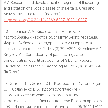
V.V. Research and development of regimes of thickening
and flotation of sludge classes of stale tails. Ores and
Metals. 2020;(1):87–93. (In Russ.)
https://doi.org/10.24411/0869-5997-2020-10007
13. Шершнев А.А., Кисляков В.Е. Растекание
пастообразных хвостов обогатительного передела.
Журнал Сибирского федерального университета.
Техника и технологии. 2014;7(3):290–294. Shershnev A.A.,
Kislykov V.E. Spreadability of paste tailings after
concentrating repartition. Journal of Siberian Federal
University. Engineering & Technologies. 2014;7(3):290–294.
(In Russ.)
14. Зотеев В.Т., Зотеев О.В., Костерова Т.К., Тагильцев
С.Н., Осламенко В.В. Гидрогеологические и
геомеханические условия формирования
хвостохранилища в Главном карьере Высокогорского
ГОКа. Известия вузов. Горный журнал. 1995;(5):111–121.