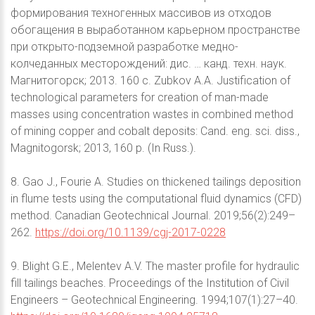
формирования техногенных массивов из отходов
обогащения в выработанном карьерном пространстве
при открыто-подземной разработке медно-
колчеданных месторождений: дис. … канд. техн. наук.
Магнитогорск; 2013. 160 с. Zubkov A.A. Justification of
technological parameters for creation of man-made
masses using concentration wastes in combined method
of mining copper and cobalt deposits: Cand. eng. sci. diss.,
Magnitogorsk; 2013, 160 p. (In Russ.).
8. Gao J., Fourie A. Studies on thickened tailings deposition
in flume tests using the computational fluid dynamics (CFD)
method. Canadian Geotechnical Journal. 2019;56(2):249–
262.
https://doi.org/10.1139/cgj-2017-0228
9. Blight G.E., Melentev A.V. The master profile for hydraulic
fill tailings beaches. Proceedings of the Institution of Civil
Engineers – Geotechnical Engineering. 1994;107(1):27–40.