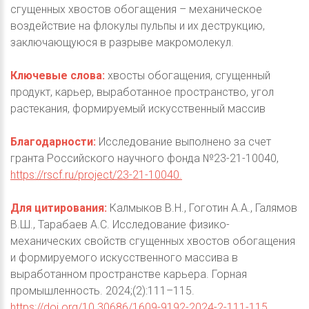
сгущенных хвостов обогащения – механическое
воздействие на флокулы пульпы и их деструкцию,
заключающуюся в разрыве макромолекул.
Ключевые слова:
хвосты обогащения, сгущенный
продукт, карьер, выработанное пространство, угол
растекания, формируемый искусственный массив
Благодарности:
Исследование выполнено за счет
гранта Российского научного фонда №23-21-10040,
https://rscf.ru/project/23-21-10040.
Для цитирования:
Калмыков В.Н., Гоготин А.А., Галямов
В.Ш., Тарабаев А.С. Исследование физико-
механических свойств сгущенных хвостов обогащения
и формируемого искусственного массива в
выработанном пространстве карьера. Горная
промышленность. 2024;(2):111–115.
https://doi.org/10.30686/1609-9192-2024-2-111-115