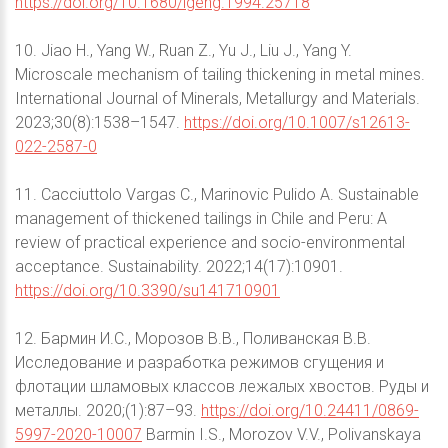
https://doi.org/10.1680/igeng.1994.25718
10. Jiao H., Yang W., Ruan Z., Yu J., Liu J., Yang Y.
Microscale mechanism of tailing thickening in metal mines.
International Journal of Minerals, Metallurgy and Materials.
2023;30(8):1538–1547.
https://doi.org/10.1007/s12613-
022-2587-0
11. Cacciuttolo Vargas C., Marinovic Pulido A. Sustainable
management of thickened tailings in Chile and Peru: A
review of practical experience and socio-environmental
acceptance. Sustainability. 2022;14(17):10901.
https://doi.org/10.3390/su141710901
12. Бармин И.С., Морозов В.В., Поливанская В.В.
Исследование и разработка режимов сгущения и
флотации шламовых классов лежалых хвостов. Руды и
металлы. 2020;(1):87–93.
https://doi.org/10.24411/0869-
5997-2020-10007
Barmin I.S., Morozov V.V., Polivanskaya