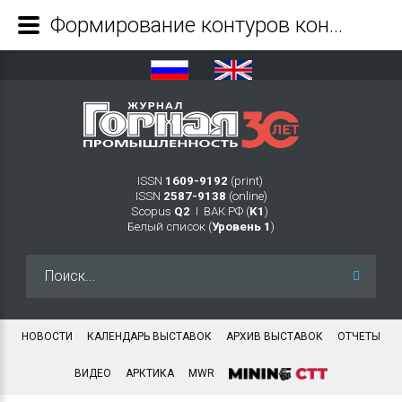
Формирование контуров контроля технологического процесса угольного разреза - Журнал Горная промышленность
ISSN
1609-9192
(print)
ISSN
2587-9138
(online)
Scopus
Q2
Ι ВАК РФ (
K1
)
Белый список (
Уровень 1
)
Искать...
НОВОСТИ
КАЛЕНДАРЬ ВЫСТАВОК
АРХИВ ВЫСТАВОК
ОТЧЕТЫ
ВИДЕО
АРКТИКА
MWR