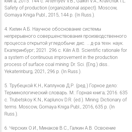
книга; 2015. 144 с. Artemyev V.B., Galkin V.A., Kravchuk I.L.
Safety of production (organizational aspect). Moscow,
Gornaya Kniga Publ., 2015, 144 p. (In Russ.).
4. Килин А.Б. Научное обоснование системы
непрерывного совершенствования производственного
процесса открытой угледобычи: дис. … д-ра техн. наук.
Екатеринбург; 2021. 296 с. Kilin A.B. Scientific rationale for
a system of continuous improvement in the production
process of surface coal mining: Dr. Sci. (Eng.) diss..
Yekaterinburg, 2021, 296 p. (In Russ.).
5. Трубецкой К.Н., Каплунов Д.Р. (ред.) Горное дело:
Терминологический словарь. М.: Горная книга; 2016. 635
с. Trubetskoy K.N., Kaplunov D.R. (ed.). Mining: Dictionary of
terms. Moscow, Gornaya Kniga Publ., 2016, 635 p. (In
Russ.).
6. Черских О.И., Минаков В.С., Галкин А.В. Освоение