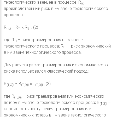
технологических звеньев в процессе; R
–
прi
производственный риск в i-м звене технологического
процесса:
R
= R
× R
, (2)
прi
Тi
Эi
где R
– риск травмирования в i-м звене
Тi
технологического процесса; R
– риск экономический
Эi
в i-м звене технологического процесса.
Для расчета риска травмирования и экономического
риска использовался классический подход:
R
= В
× Т
, (3)
(Т,Э)i
(Т,Э)i
(Т,Э)i
где R
– риск травмирования или экономических
(Т,Э)i
потерь в i-м звене технологического процесса; В
–
(Т,Э)i
вероятность наступления травмирования или
экономических потерь в i-м звене технологического