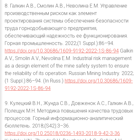
8. Галкин А.В., Смолин А.В., Неволина Е.М. Управление
производственным риском как элемент
проектирования системы обеспечения безопасности
труда горнодобывающего предприятия,
обеспечивающий надежность ее функционирования.
Горная промышленность. 2022;(1 Suppl.):86–94.
https://doi.org/10.30686/1609-9192-2022-1S-86-94
Galkin
A.V., Smolin A.V., Nevolina E.M. Industrial risk management
as a design element of the mine safety system to ensure
the reliability of its operation. Russian Mining Industry. 2022;
(1 Suppl.):86–94. (In Russ.)
https://doi.org/10.30686/1609-
9192-2022-1S-86-94
9. Кулецкий В.Н., Жунда С.В., Довженок А.С., Галкин А.В.,
Полещук М.Н. Методика повышения качества трудовых
процессов. Горный информационно-аналитический
бюллетень. 2018;(S42):3–36.
https://doi.org/10.25018/0236-1493-2018-9-42-3-36