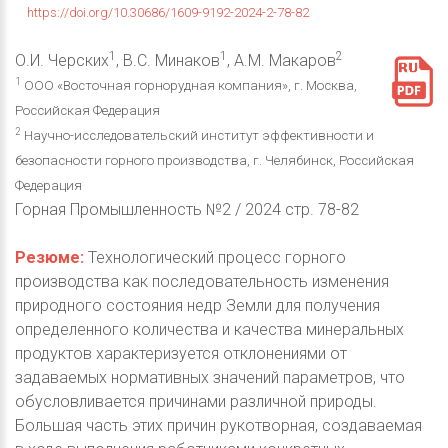
https://doi.org/10.30686/1609-9192-2024-2-78-82
1
1
2
О.И. Черских
, В.С. Минаков
, А.М. Макаров
1
ООО «Восточная горнорудная компания», г. Москва,
Российская Федерация
2
Научно-исследовательский институт эффективности и
безопасности горного производства, г. Челябинск, Российская
Федерация
Горная Промышленность №2 / 2024 стр. 78-82
Резюме:
Технологический процесс горного
производства как последовательность изменения
природного состояния недр Земли для получения
определенного количества и качества минеральных
продуктов характеризуется отклонениями от
задаваемых нормативных значений параметров, что
обусловливается причинами различной природы.
Большая часть этих причин рукотворная, создаваемая