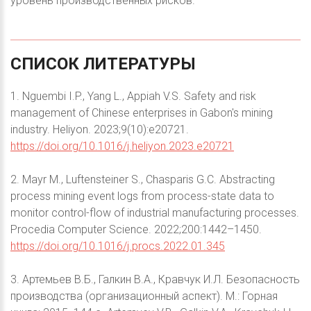
уровень производственных рисков.
СПИСОК
ЛИТЕРАТУРЫ
1. Nguembi I.P., Yang L., Appiah V.S. Safety and risk
management of Chinese enterprises in Gabon's mining
industry. Heliyon. 2023;9(10):e20721.
https://doi.org/10.1016/j.heliyon.2023.e20721
2. Mayr M., Luftensteiner S., Chasparis G.C. Abstracting
process mining event logs from process-state data to
monitor control-flow of industrial manufacturing processes.
Procedia Computer Science. 2022;200:1442–1450.
https://doi.org/10.1016/j.procs.2022.01.345
3. Артемьев В.Б., Галкин В.А., Кравчук И.Л. Безопасность
производства (организационный аспект). М.: Горная