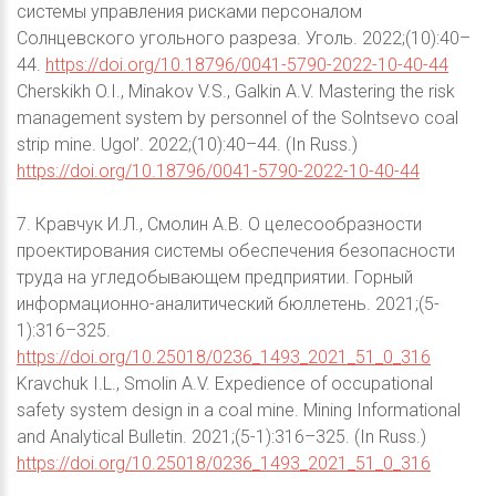
системы управления рисками персоналом
Солнцевского угольного разреза. Уголь. 2022;(10):40–
44.
https://doi.org/10.18796/0041-5790-2022-10-40-44
Cherskikh O.I., Minakov V.S., Galkin A.V. Mastering the risk
management system by personnel of the Solntsevo coal
strip mine. Ugol’. 2022;(10):40–44. (In Russ.)
https://doi.org/10.18796/0041-5790-2022-10-40-44
7. Кравчук И.Л., Смолин А.В. О целесообразности
проектирования системы обеспечения безопасности
труда на угледобывающем предприятии. Горный
информационно-аналитический бюллетень. 2021;(5-
1):316–325.
https://doi.org/10.25018/0236_1493_2021_51_0_316
Kravchuk I.L., Smolin A.V. Expedience of occupational
safety system design in a coal mine. Mining Informational
and Analytical Bulletin. 2021;(5-1):316–325. (In Russ.)
https://doi.org/10.25018/0236_1493_2021_51_0_316