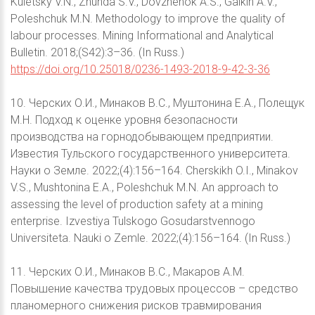
Kuletsky V.N., Zhunda S.V., Dovzhenok A.S., Galkin A.V.,
Poleshchuk M.N. Methodology to improve the quality of
labour processes. Mining Informational and Analytical
Bulletin. 2018;(S42):3–36. (In Russ.)
https://doi.org/10.25018/0236-1493-2018-9-42-3-36
10. Черских О.И., Минаков В.С., Муштонина Е.А., Полещук
М.Н. Подход к оценке уровня безопасности
производства на горнодобывающем предприятии.
Известия Тульского государственного университета.
Науки о Земле. 2022;(4):156–164. Cherskikh O.I., Minakov
V.S., Mushtonina E.A., Poleshchuk M.N. An approach to
assessing the level of production safety at a mining
enterprise. Izvestiya Tulskogo Gosudarstvennogo
Universiteta. Nauki o Zemle. 2022;(4):156–164. (In Russ.)
11. Черских О.И., Минаков В.С., Макаров А.М.
Повышение качества трудовых процессов – средство
планомерного снижения рисков травмирования