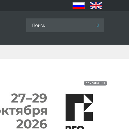
Искать...
реклама 16+