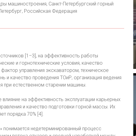
дры машиностроения, Санкт-Петербургский горный
т-Петербург, Российская Федерация
источников [1–3], на эффективность работы
еские и горнотехнические условия, качество
й фактор управления экскаватором, техническое
ень и качество проведения ТОиР, организация ведения
ия при естественном старении машины.
 влияние на эффективность эксплуатации карьерных
правления и качество подготовки горной массы. Их
ет порядка 70% [4].
я» понимается недетерминированный процесс
нием потока отказов и средней наработкой между