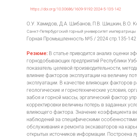
https://doi.org/10.30686/1609-9192-2024-5-135-142
О.У. Хамидов, Д.А. Шибанов, П.В. Шишкин, В.О. 
Санкт-Петербургский горный университет императрицы Ек
Горная Промышленность №5 / 2024 стр.135-142
Резюме:
В статье приводится анализ оценки э
горнодобывающих предприятий Республики Узбек
показатель целевой производительности, метод
влияние факторов эксплуатации на величину по
эксплуатации. В качестве влияющих факторов 
геологические и горнотехнические условия, орг
забоя и горной массы, эргатический фактор упр
корректировки величины потерь в заданных ус
влияющего фактора. Значение коэффициента в
наблюдений за специфическими особенностями 
обслуживания и ремонта экскаваторов на карье
открытых источников информации. Построена 