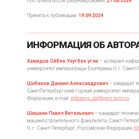
Поступила после рецензирования:
27.08.2024
Принята к публикации:
19.09.2024
ИНФОРМАЦИЯ
ОБ
АВТОР
Хамидов Ойбек Улугбек угли
– аспирант кафе
университет императрицы Екатерины II, г. Санк
Шибанов Даниил Александрович
– кандидат т
СанктПетербургский горный университет императ
Федерация; e-mail:
shibanov_da@pers.spmi.ru
Шишкин Павел Витальевич
– кандидат техниче
машиностроительного факультета, Санкт-Петер
II, г. Санкт-Петербург, Российская Федерация;
ht