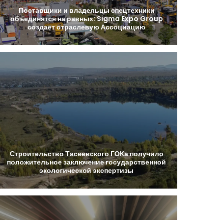
Поставщики
и
владельцы
спецтехники
объединятся
на
равных:
Sigma
Expo
Group
создает
отраслевую
Ассоциацию
Строительство
Тасеевского
ГОКа
получило
положительное
заключение
государственной
экологической
экспертизы