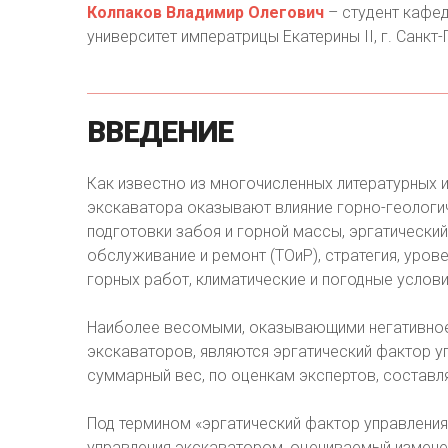
Колпаков Владимир Олегович
– студент кафе
университет императрицы Екатерины II, г. Санк
ВВЕДЕНИЕ
Как известно из многочисленных литературных 
экскаватора оказывают влияние горно-геологич
подготовки забоя и горной массы, эргатически
обслуживание и ремонт (ТОиР), стратегия, уров
горных работ, климатические и погодные услов
Наиболее весомыми, оказывающими негативное
экскаваторов, являются эргатический фактор у
суммарный вес, по оценкам экспертов, составля
Под термином «эргатический фактор управлени
управления экскаватором, оцениваемый измене