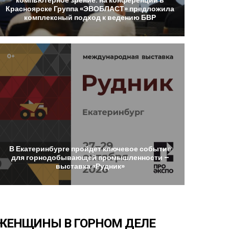
Красноярске
Группа
«ЭВОБЛАСТ»
предложила
комплексный
подход
к
ведению
БВР
В
Екатеринбурге
пройдет
ключевое
событие
для
горнодобывающей
промышленности
–
выставка
«Рудник»
ЖЕНЩИНЫ
В
ГОРНОМ
ДЕЛЕ