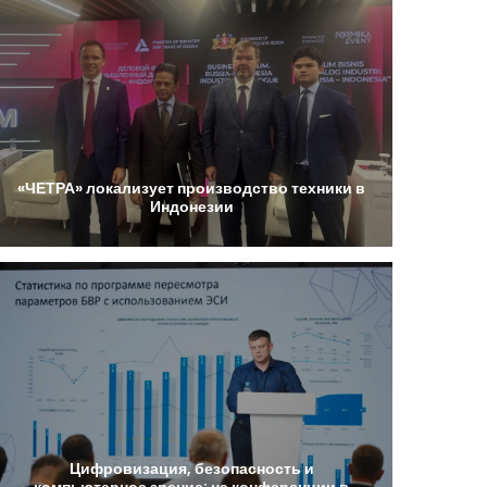
«ЧЕТРА»
локализует
производство
техники
в
Индонезии
Цифровизация,
безопасность
и
компьютерное
зрение:
на
конференции
в