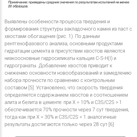
Выявлены особенности процесса твердения и
формирования структуры закладочного камня из паст с
хвостами обогащения (рис. 1). По данным
рентгенофазового анализа, основными продуктами
гидратации цемента в присутствии хвостов являются
низкоосновные гидросиликаты кальция C-S-H(I) и
гидрогранаты. Добавление хвостов приводит к
снижению основности новообразований и замедлению
набора прочности по сравнению с контрольным
составом [5]. Установлено, что скорость твердения
определяется содержанием хвостов и соотношением
алита и белита в цементе: при Х = 10% и С3S/C2S > 1
обеспечивается 70% прочности через 7 сут твердения,
тогда как при Х = 30% и С3S/C2S < 1 аналогичные
результаты достигаются только через 28 сут [6].