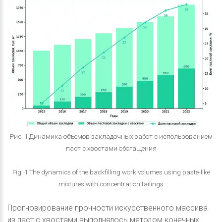
Рис. 1 Динамика объемов закладочных работ с использованием
паст с хвостами обогащения
Fig. 1 The dynamics of the backfilling work volumes using paste-like
mixtures with concentration tailings
Прогнозирование прочности искусственного массива
из паст с хвостами выполнялось методом конечных