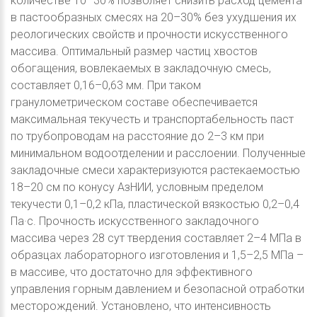
количестве 10–30% позволяет снизить расход цемента
в пастообразных смесях на 20–30% без ухудшения их
реологических свойств и прочности искусственного
массива. Оптимальный размер частиц хвостов
обогащения, вовлекаемых в закладочную смесь,
составляет 0,16–0,63 мм. При таком
гранулометрическом составе обеспечивается
максимальная текучесть и транспортабельность паст
по трубопроводам на расстояние до 2–3 км при
минимальном водоотделении и расслоении. Полученные
закладочные смеси характеризуются растекаемостью
18–20 см по конусу АзНИИ, условным пределом
текучести 0,1–0,2 кПа, пластической вязкостью 0,2–0,4
Па·с. Прочность искусственного закладочного
массива через 28 сут твердения составляет 2–4 МПа в
образцах лабораторного изготовления и 1,5–2,5 МПа –
в массиве, что достаточно для эффективного
управления горным давлением и безопасной отработки
месторождений. Установлено, что интенсивность