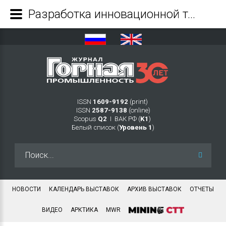
Разработка инновационной технологии закладки выработанного пространства на основе использования пастообразных закладочных смесей и оценка ее технико-экономической и экологической эффективности - Журнал Горная промышленность
ISSN
1609-9192
(print)
ISSN
2587-9138
(online)
Scopus
Q2
Ι ВАК РФ (
K1
)
Белый список (
Уровень 1
)
Искать...
НОВОСТИ
КАЛЕНДАРЬ ВЫСТАВОК
АРХИВ ВЫСТАВОК
ОТЧЕТЫ
ВИДЕО
АРКТИКА
MWR