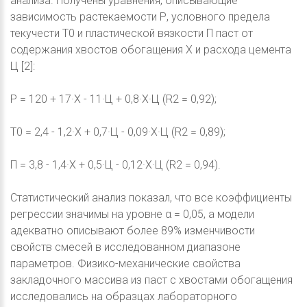
анализа. Получены уравнения, описывающие
зависимость растекаемости Р, условного предела
текучести Т0 и пластической вязкости П паст от
содержания хвостов обогащения Х и расхода цемента
Ц [2]:
Р = 120 + 17·Х - 11·Ц + 0,8·Х·Ц (R2 = 0,92);
Т0 = 2,4 - 1,2·Х + 0,7·Ц - 0,09·Х·Ц (R2 = 0,89);
П = 3,8 - 1,4·Х + 0,5·Ц - 0,12·Х·Ц (R2 = 0,94).
Статистический анализ показал, что все коэффициенты
регрессии значимы на уровне α = 0,05, а модели
адекватно описывают более 89% изменчивости
свойств смесей в исследованном диапазоне
параметров. Физико-механические свойства
закладочного массива из паст с хвостами обогащения
исследовались на образцах лабораторного