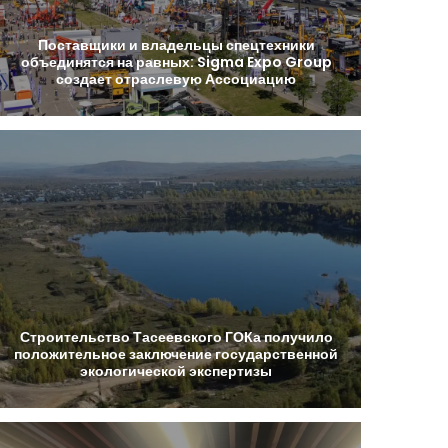
Поставщики
и
владельцы
спецтехники
объединятся
на
равных:
Sigma
Expo
Group
создает
отраслевую
Ассоциацию
Строительство
Тасеевского
ГОКа
получило
положительное
заключение
государственной
экологической
экспертизы