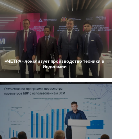
«ЧЕТРА»
локализует
производство
техники
в
Индонезии