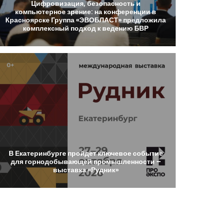
Цифровизация,
безопасность
и
компьютерное
зрение:
на
конференции
в
Красноярске
Группа
«ЭВОБЛАСТ»
предложила
комплексный
подход
к
ведению
БВР
В
Екатеринбурге
пройдет
ключевое
событие
для
горнодобывающей
промышленности
–
выставка
«Рудник»