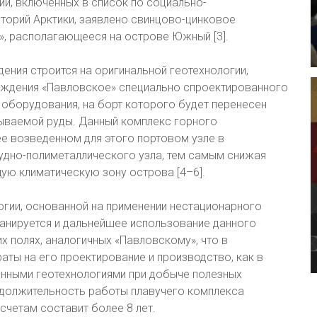
й, включенных в список по социально-
торий Арктики, заявлено свинцово-цинковое
, располагающееся на острове Южный [3].
ния строится на оригинальной геотехнологии,
ждения «Павловское» специально спроектированного
оборудования, на борт которого будет перенесен
ваемой руды. Данный комплекс горного
е возведенном для этого портовом узле в
удно-полиметаллического узла, тем самым снижая
ую климатическую зону острова [4–6].
огии, основанной на применении нестационарного
ланируется и дальнейшее использование данного
 полях, аналогичных «Павловскому», что в
аты на его проектирование и производство, как в
нными геотехнологиями при добыче полезных
родолжительность работы плавучего комплекса
четам составит более 8 лет.