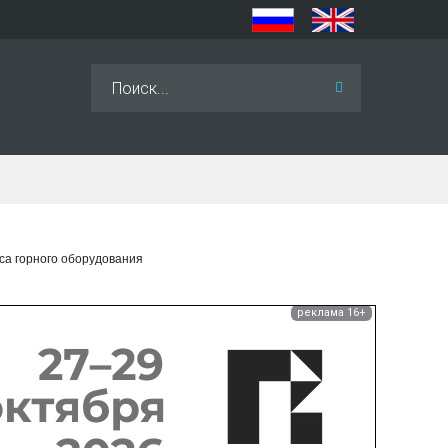
Искать...
са горного оборудования
реклама 16+