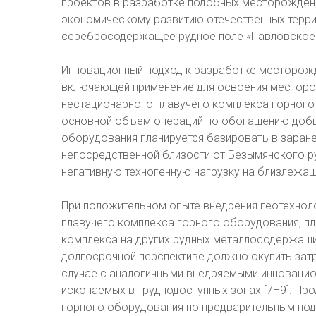
проектов в разработке подобных месторождени
экономическому развитию отечественных терри
серебросодержащее рудное поле «Павловское»
Инновационный подход к разработке месторожде
включающей применение для освоения месторо
нестационарного плавучего комплекса горного 
основной объем операций по обогащению добы
оборудования планируется базировать в заране
непосредственной близости от Безымянского р
негативную техногенную нагрузку на близлежащ
При положительном опыте внедрения геотехнол
плавучего комплекса горного оборудования, п
комплекса на других рудных металлосодержащих
долгосрочной перспективе должно окупить затр
случае с аналогичными внедряемыми инновацио
ископаемых в труднодоступных зонах [7–9]. П
горного оборудования по предварительным подс