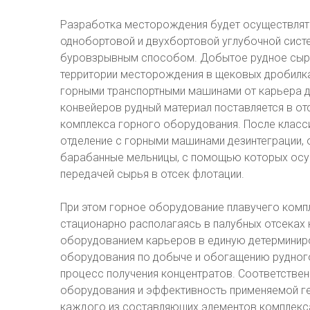
Разработка месторождения будет осуществлят
однобортовой и двухбортовой углубочной систе
буровзрывным способом. Добытое рудное сырь
территории месторождения в щековых дробилках
горными транспортными машинами от карьера до
конвейеров рудный материал поставляется в о
комплекса горного оборудования. После класс
отделение с горными машинами дезинтеграции
барабанные мельницы, с помощью которых осу
передачей сырья в отсек флотации.
При этом горное оборудование плавучего компл
стационарно располагаясь в палубных отсеках 
оборудованием карьеров в единую детерминир
оборудования по добыче и обогащению рудног
процесс получения концентратов. Соответстве
оборудования и эффективность применяемой ге
каждого из составляющих элементов комплекса