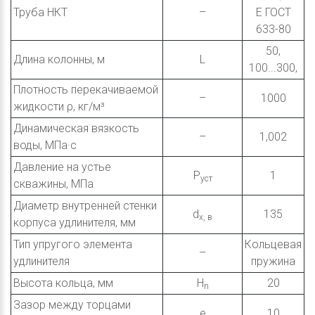
Труба НКТ
–
E ГОСТ
633-80
50,
Длина колонны, м
L
100...300,
Плотность перекачиваемой
–
1000
жидкости ρ, кг/м³
Динамическая вязкость
–
1,002
воды, МПа·с
Давление на устье
P
1
уст
скважины, МПа
Диаметр внутренней стенки
d
135
x, в
корпуса удлинителя, мм
Тип упругого элемента
Кольцевая
–
удлинителя
пружина
Высота кольца, мм
H
20
n
Зазор между торцами
e
10