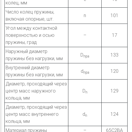
колец, мм
Число колец пружины,
n
101
включая опорные, шт.
Угол между контактной
поверхностью и осью
–
17
пружины, град
Наружный диаметр
D
133
пра
пружины без нагрузки, мм
Внутренний диаметр
d
120
пра
пружины без нагрузки, мм
Диаметр, проходящий через
центр масс наружного
D
129
n
кольца, мм
Диаметр, проходящий через
центр масс внутреннего
d
124
n
кольца, мм
Материал пружины
–
65C2BA