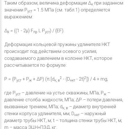
Таким образом, величина деформации Δ
при заданном
к
значении P
= 1.5 MПа (см. табл.1) определяется
уст
выражением:
Δ
= ((1 - 2μ) F
L P
) / (EF).
k
пр
уст
Деформация кольцевой пружины удлинителя НКТ
происходит под действием осевого усилия,
создаваемого давлением в колонне НКТ, которое
рассчитывается по формуле:
2
2
P = (P
+ P
+ ΔP) (π [d
- (D
- 2t)
]) / 4 + mg,
уст
ж
к, в
нкт
где P
– давление на устье скважины, МПа; P
–
уст
ж
давление столба жидкости, МПа; ΔP – потери давления,
вызванные трением, МПа; d
– диаметр внутренней
к, в
стенки корпуса удлинителя, мм; D
– наружный
нкт
диаметр трубы НКТ, м; t – толщина стенки трубы НКТ, м;
m – масса ЭЦН+ПЭД, кг.