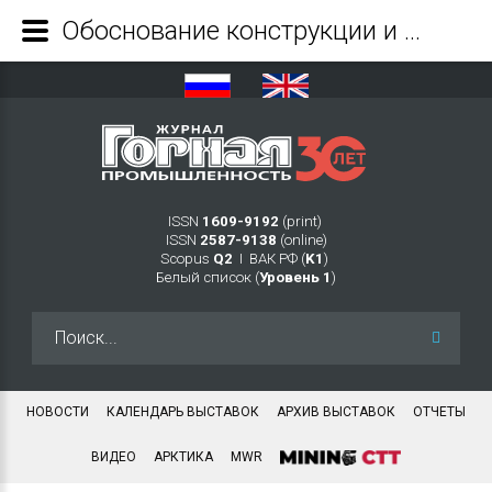
Обоснование конструкции и способа функционирования самоочищающихся фильтров скважинных насосных установок горных предприятий - Журнал Горная промышленность
ISSN
1609-9192
(print)
ISSN
2587-9138
(online)
Scopus
Q2
Ι ВАК РФ (
K1
)
Белый список (
Уровень 1
)
Искать...
НОВОСТИ
КАЛЕНДАРЬ ВЫСТАВОК
АРХИВ ВЫСТАВОК
ОТЧЕТЫ
ВИДЕО
АРКТИКА
MWR