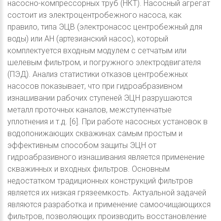
насосно-компрессорных труб (НКТ). Насосный агрегат
состоит из электроцентробежного насоса, как
правило, типа ЭЦВ (электронасос центробежный для
воды) или АН (артезианский насос), который
комплектуется входным модулем с сетчатым или
шелевым фильтром, и погружного электродвигателя
(ПЭД). Анализ статистики отказов центробежных
насосов показывает, что при гидроабразивном
изнашивании рабочих ступеней ЭЦН разрушаются
металл проточных каналов, межступенчатые
уплотнения и т.д. [6]. При работе насосных установок в
водопонижающих скважинах самым простым и
эффективным способом защиты ЭЦН от
гидроабразивного изнашивания является применение
скважинных и входных фильтров. Основным
недостатком традиционных конструкций фильтров
является их низкая грязеемкость. Актуальной задачей
являются разработка и применение самоочищающихся
фильтров, позволяющих производить восстановление