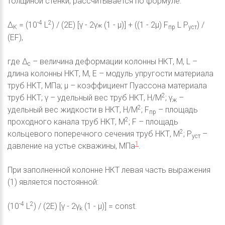
толщиной стенки, рассчитывается по формуле:
-4
2
Δ
= (10
L
) / (2E) [γ - 2γ
(1 - μ)] + ((1 - 2μ) F
L P
) /
ж
K
пр
уст
(EF),
где Δ
– величина деформации колонны НКТ, M, L –
c
длина колонны НКТ, M, E – модуль упругости материала
труб НКТ, MПа; μ – коэффициент Пуассона материала
2
труб НКТ; γ – удельный вес труб НКТ, H/M
; γ
–
ж
2
удельный вес жидкости в НКТ, H/M
; F
– площадь
пр
2
проходного канала труб НКТ, M
; F – площадь
2
кольцевого поперечного сечения труб НКТ, M
; P
–
уст
1
давление на устье скважины, MПа
.
При заполненной колонне НКТ левая часть выражения
(1) является постоянной:
-4
2
(10
L
) / (2E) [γ - 2γ
(1 - μ)] = const.
k