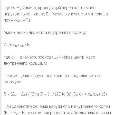
где D
– диаметр, проходящий через центр масс
n
наружного кольца, м; E – модуль упругости материала
пружины, МПа.
Уменьшение диаметра внутреннего кольца:
Δ
= d
σ
/ E,
в
n
ск
где d
– диаметр, проходящий через центр масс
n
внутреннего кольца, м.
Перемещение наружного кольца определяется по
формуле:
δ = (Δ
+ Δ
) / (2 tg β) = (1 / (2E tg β)) (D
σ
+ d
σ
). (2)
н
в
n
p
n
ск
При равенстве сечений наружного и внутреннего колец
(F
= F
= F), то есть при равенстве абсолютных величин
н
в