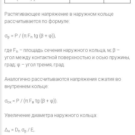
Растягивающее напряжение в наружном кольце
рассчитывается по формуле:
σ
= P / (π F
tg (β + φ)),
p
n
где F
– площадь сечения наружного кольца, м; β –
n
угол между контактной поверхностью и осью пружины,
град; φ – угол трения, град.
Аналогично рассчитываются напряжения сжатия во
внутреннем кольце:
σ
= P / (π F
tg (β + φ)).
ск
в
Увеличение диаметра наружного кольца:
Δ
= D
σ
/ E,
н
n
p