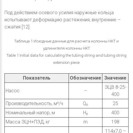
Под действием осевого усилия наружные кольца
испытывают деформацию растяжения, внутренние –
сжатия [12].
Таблица 1 Исходные данные для расчета колонны НКТ и
удлинителя колонны НКТ
Table 1 Initial data for calculating the tubing string and tubing string
extension piece
Показатель
Обозначение
Значение
ЭЦВ 8-25-
Насос
–
400
Производительность, м³/ч
Q
25
n
Номинальный напор, м
H
400
n
Масса ЭЦН+ПЭД, кг
m
198
114x7,0 –