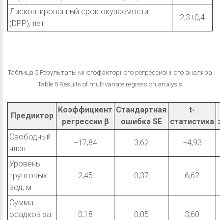
Дисконтированный срок окупаемости
2,3±0,4
(DPP), лет
Таблица 5 Результаты многофакторного регрессионного анализа
Table 5 Results of multivariate regression analysis
Коэффициент
Стандартная
t-
Предиктор
регрессии β
ошибка SE
статистика
Свободный
−17,84
3,62
−4,93
член
Уровень
грунтовых
2,45
0,37
6,62
вод, м
Сумма
осадков за
0,18
0,05
3,60