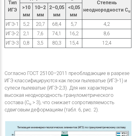
Тип
Степень
>10
10–2
2–0,05
<0,05
ИГЭ
неоднородности C
u
мм
мм
мм
мм
ИГЭ-1
5,2
20,7
68,4
5,7
4,2
ИГЭ-2
2,1
7,6
74,1
16,2
8,6
ИГЭ-3
0,8
3,5
80,3
15,4
12,4
Согласно ГОСТ 25100–2011 преобладающие в разрезе
ИГЭ классифицируются как пески пылеватые (ИГЭ-1) и
супеси пылеватые (ИГЭ-2,3). Для них характерна
высокая неоднородность гранулометрического
состава (C
> 3), что снижает сопротивляемость
u
сдвиговым деформациям (табл. 6, рис. 2).