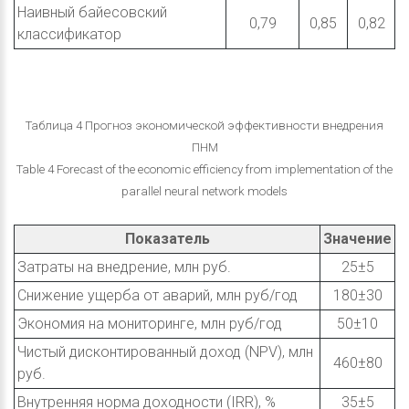
Наивный байесовский
0,79
0,85
0,82
классификатор
Таблица 4 Прогноз экономической эффективности внедрения
ПНМ
Table 4 Forecast of the economic efficiency from implementation of the
parallel neural network models
Показатель
Значение
Затраты на внедрение, млн руб.
25±5
Снижение ущерба от аварий, млн руб/год
180±30
Экономия на мониторинге, млн руб/год
50±10
Чистый дисконтированный доход (NPV), млн
460±80
руб.
Внутренняя норма доходности (IRR), %
35±5