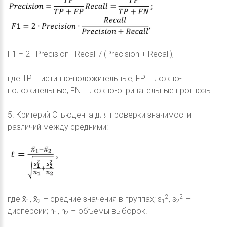
F1 = 2 · Precision · Recall / (Precision + Recall),
где TP – истинно-положительные; FP – ложно-
положительные; FN – ложно-отрицательные прогнозы.
5. Критерий Стьюдента для проверки значимости
различий между средними:
2
2
где x̄
, x̄
– средние значения в группах; s
, s
–
1
2
1
2
дисперсии; n
, n
– объемы выборок.
1
2