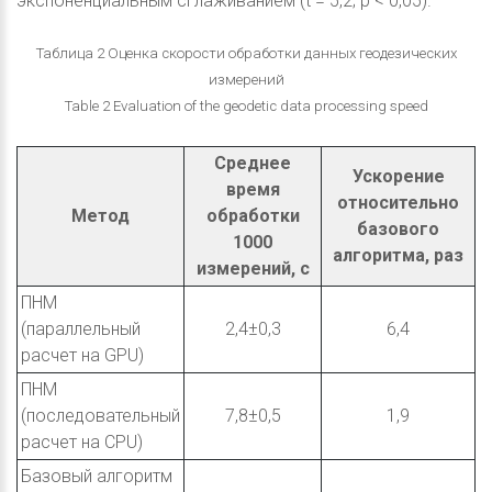
экспоненциальным сглаживанием (t = 5,2; p < 0,05).
Таблица 2 Оценка скорости обработки данных геодезических
измерений
Table 2 Evaluation of the geodetic data processing speed
Среднее
Ускорение
время
относительно
Метод
обработки
базового
1000
алгоритма, раз
измерений, с
ПНМ
(параллельный
2,4±0,3
6,4
расчет на GPU)
ПНМ
(последовательный
7,8±0,5
1,9
расчет на CPU)
Базовый алгоритм