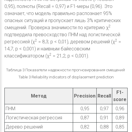
0,95), полноты (Recall = 0,97) и F1-меры (0,96). Это
означает, что модель правильно распознает 95%
опасных ситуаций и пропускает лишь 3% критических
2
смещений. Проверка значимости по критерию χ
подтвердила превосходство ПНМ над логистической
2
2
регрессией (χ
= 8,3; p < 0,01), деревом решений (χ
=
14,7; p < 0,001) и наивным байесовским
2
классификатором (χ
= 21,2; p < 0,001).
Таблица 3 Показатели надежности прогнозирования смещений
Table 3 Reliability indicators of displacement prediction
F1-
Метод
Precision
Recall
score
ПНМ
0,95
0,97
0,96
Логистическая регрессия
0,87
0,91
0,89
Дерево решений
0,82
0,88
0,85