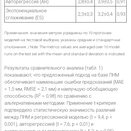
Авторегрессия (AR)
2,8±0,4
3,9±0,5
0,91
Экспоненциальное
2,3±0,3
3,2±0,4
0,93
сглаживание (ES)
Примечания: значения метрик усреднены по 10 прогонам
моделей на тестовой выборке, указаны средние и стандартные
отклонения. / Note: The metrics values are averaged over 10 model
runs on the test set with the mean and standard deviation is indicated.
Результаты сравнительного анализа (табл. 1)
показывают, что предложенный подход на базе ПНМ
обеспечивает наименьшие ошибки предсказаний (MAE
= 1,5 мм, RMSE = 2,1 мм) и наилучшую обобщающую
2
способность (R
= 0,98) по сравнению с
альтернативными методами. Применение t-критерия
подтвердило статистическую значимость различий
между ПНМ и регрессионной моделью (t = 9,4; p <
0,001), авторегрессией (t = 7,6; p < 0,01) и