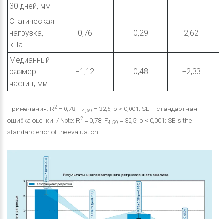
30 дней, мм
Статическая
нагрузка,
0,76
0,29
2,62
кПа
Медианный
размер
−1,12
0,48
−2,33
частиц, мм
2
Примечания: R
= 0,78; F
= 32,5; p < 0,001; SE – стандартная
4, 59
2
ошибка оценки. / Note: R
= 0,78; F
= 32,5; p < 0,001; SE is the
4, 59
standard error of the evaluation.