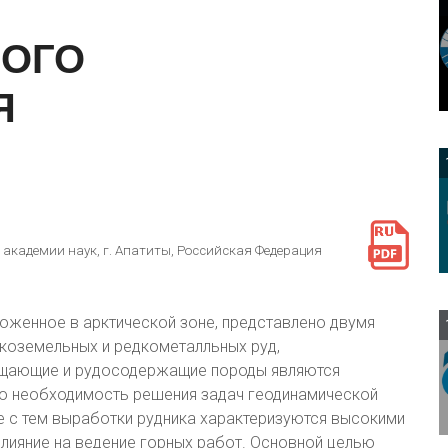
НОГО
Я
 академии наук, г. Апатиты, Российская Федерация
женное в арктической зоне, представлено двумя
коземельных и редкометалльных руд,
ещающие и рудосодержащие породы являются
ую необходимость решения задач геодинамической
е с тем выработки рудника характеризуются высокими
ияние на ведение горных работ. Основной целью