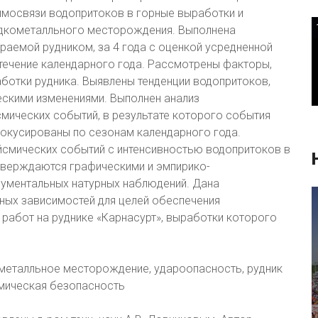
имосвязи водопритоков в горные выработки и
дкометалльного месторождения. Выполнена
аемой рудником, за 4 года с оценкой усредненной
течение календарного года. Рассмотрены факторы,
ботки рудника. Выявлены тенденции водопритоков,
ескими изменениями. Выполнен анализ
мических событий, в результате которого события
окусированы по сезонам календарного года.
йсмических событий с интенсивностью водопритоков в
тверждаются графическими и эмпирико-
рументальных натурных наблюдений. Дана
ных зависимостей для целей обеспечения
работ на руднике «Карнасурт», выработки которого
металльное месторождение, удароопасность, рудник
амическая безопасность