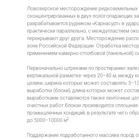
Ловозерское месторождение редкоземельных 
сконцентрированных в двух пологопадающих за
разрабатывается рудником «Карнасурт» в ударо
практически параллельно, с междупластием окол
перекрывают друг друга. Месторождение распо
зоне Российской Федерации. Отработка место
применением камерно-столбовой (панельной) с
Первоначально штреками по простиранию зале
вертикальной разметке через 20–40 м, между 
целики, ширина которых может составлять 3–10
выработки (блоки), длина которых может соста
выработками оставляются также ленточные цел
очистных работ блоках производится сплошная
промышленных кондиций, в результате чего об
2
до 5000–10000 м
.
Поддержание подработанного массива пород о