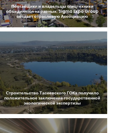
Поставщики
и
владельцы
спецтехники
объединятся
на
равных:
Sigma
Expo
Group
создает
отраслевую
Ассоциацию
Строительство
Тасеевского
ГОКа
получило
положительное
заключение
государственной
экологической
экспертизы