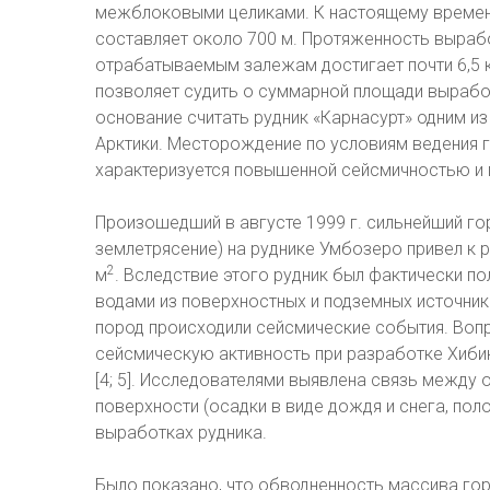
межблоковыми целиками. К настоящему времени
составляет около 700 м. Протяженность выраб
отрабатываемым залежам достигает почти 6,5 к
позволяет судить о суммарной площади вырабо
основание считать рудник «Карнасурт» одним и
Арктики. Месторождение по условиям ведения 
характеризуется повышенной сейсмичностью и пр
Произошедший в августе 1999 г. сильнейший гор
землетрясение) на руднике Умбозеро привел к
2
м
. Вследствие этого рудник был фактически п
водами из поверхностных и подземных источник
пород происходили сейсмические события. Воп
сейсмическую активность при разработке Хиб
[4; 5]. Исследователями выявлена связь между
поверхности (осадки в виде дождя и снега, пол
выработках рудника.
Было показано, что обводненность массива го