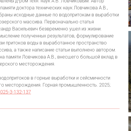
лены д-ром техн. наук А.В. Ловчиковым. Автор
амяти доктора технических наук Ловчикова А.В.,
браны исходные данные по водопритокам в выработки
возерского массива. Первоначально статья
ксандр Васильевич безвременно ушел из жизни.
смысление полученных результатов, формулирование
язи притоков воды в выработанное пространство
сива, а также написание статьи выполнено автором.
а памяти Ловчикова А.В., внесшего большой вклад в
ерского месторождения.
водопритоков в горные выработки и сейсмичности
о месторождения. Горная промышленность. 2025;
2025-3-132-137