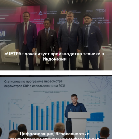
«ЧЕТРА»
локализует
производство
техники
в
Индонезии
Цифровизация,
безопасность
и
компьютерное
зрение:
на
конференции
в