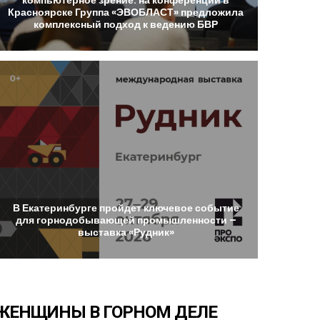
Красноярске
Группа
«ЭВОБЛАСТ»
предложила
комплексный
подход
к
ведению
БВР
В
Екатеринбурге
пройдет
ключевое
событие
для
горнодобывающей
промышленности
–
выставка
«Рудник»
ЖЕНЩИНЫ
В
ГОРНОМ
ДЕЛЕ