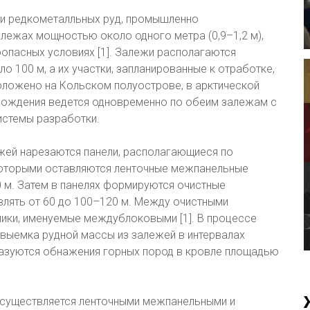
и редкометалльных руд, промышленно
лежах мощностью около одного метра (0,9–1,2 м),
опасных условиях [1]. Залежи располагаются
о 100 м, а их участки, запланированные к отработке,
ложено на Кольском полуострове, в арктической
рождения ведется одновременно по обеим залежам с
истемы разработки.
жей нарезаются панели, располагающиеся по
которыми оставляются ленточные межпанельные
 м. Затем в панелях формируются очистные
влять от 60 до 100–120 м. Между очистными
ики, именуемые междублоковыми [1]. В процессе
 выемка рудной массы из залежей в интервалах
разуются обнажения горных пород в кровле площадью
существляется ленточными межпанельными и