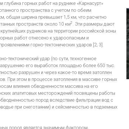
 глубина горных работ на руднике «Карнасурт»
отанного пространства с учетом по обеим
м, общая ширина превышает 1,5 км, что расчетно
2
танных пространств около 10 км
. Эти размеры дают
з крупнейших рудников на территории российской зоны
горных работ отнесено к удароопасным и
оявлениями горно-тектонических ударов [2; 3].
но-тектонический удар (по сути, техногенное
 разрушению его выработок площадью более 650 тыс.
олностью разрушен и через какое-то время затоплен
ов. При этом в процессе затопления в массиве горных
росам влияния обводненности массива на его
инских апатитовых месторождений посвящены работы
 обводненностью пород вследствие фильтрации вод с
оводье при снеготаянии) и сейсмичностью в подземных
рных пород является значимым фактором,