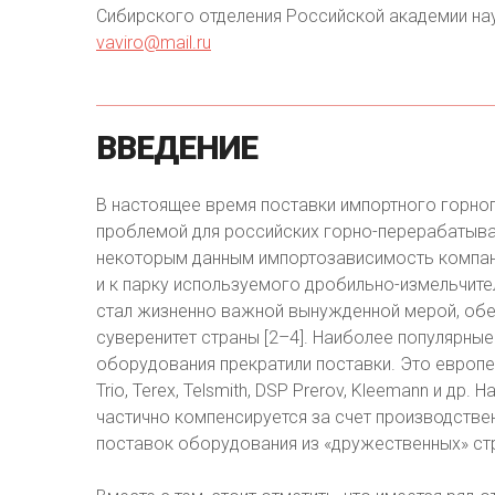
Сибирского отделения Российской академии наук,
vaviro@mail.ru
ВВЕДЕНИЕ
В настоящее время поставки импортного горно
проблемой для российских горно-перерабатыва
некоторым данным импортозависимость компаний
и к парку используемого дробильно-измельчит
стал жизненно важной вынужденной мерой, обе
суверенитет страны [2–4]. Наиболее популярн
оборудования прекратили поставки. Это европей
Trio, Terex, Telsmith, DSP Prerov, Kleemann и д
частично компенсируется за счет производств
поставок оборудования из «дружественных» стран