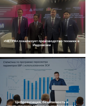
«ЧЕТРА»
локализует
производство
техники
в
Индонезии
Цифровизация,
безопасность
и
компьютерное
зрение:
на
конференции
в