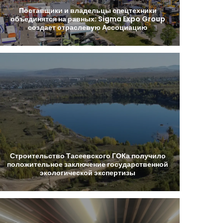
Поставщики
и
владельцы
спецтехники
объединятся
на
равных:
Sigma
Expo
Group
создает
отраслевую
Ассоциацию
Строительство
Тасеевского
ГОКа
получило
положительное
заключение
государственной
экологической
экспертизы