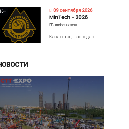
09 сентября 2026
16+
MinTech
-
2026
ГП:
инфопартнер
Казахстан, Павлодар
НОВОСТИ