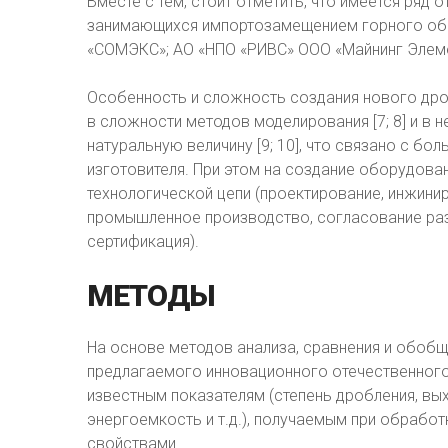
Вместе с тем, стоит отметить, что имеется ряд
занимающихся импортозамещением горного обо
«СОМЭКС»; АО «НПО «РИВС» ООО «Майнинг Элемент»
Особенность и сложность создания нового др
в сложности методов моделирования [7; 8] и в
натуральную величину [9; 10], что связано с б
изготовителя. При этом на создание оборудова
технологической цепи (проектирование, инжини
промышленное производство, согласование ра
сертификация).
МЕТОДЫ
На основе методов анализа, сравнения и обоб
предлагаемого инновационного отечественног
известным показателям (степень дробления, вы
энергоемкость и т.д.), получаемым при обрабо
свойствами.