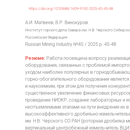
https://doi.org/10.30686/1609-9192-2025-4S-45-48
А.И. Матвеев, В.Р. Винокуров
Институт горного дела Севера им. Н.В. Черского Сибирско
Российская Федерация
Russian Mining Industry №4S / 2025 p. 45-48
Резюме:
Работа посвящена вопросу реализаци
оборудования, связанных с проблемой импорто
уходом наиболее популярных в горнодобывающ
горно-обогатительного оборудования является
и наукоемким, при этом для получения конкуре
существенное увеличение финансовых ресурсов
проведение НИОКР, создание лабораторных и и
неотъемлемыми этапами на пути внедрения их 
высокоэффективного дробильно-измельчительн
им. Н.В. Черского СО РАН (роторная дробилка 
вертикальный центробежный измельчитель ВЦИ-