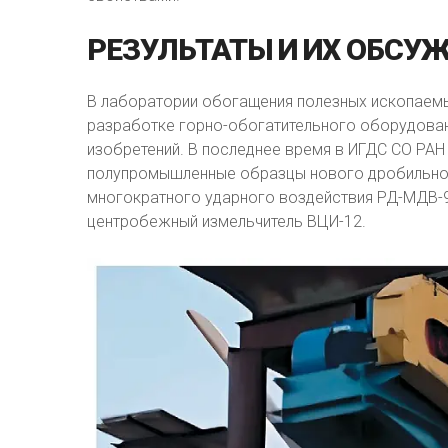
РЕЗУЛЬТАТЫ
И
ИХ
ОБСУЖ
В лаборатории обогащения полезных ископаемы
разработке горно-обогатительного оборудовани
изобретений. В последнее время в ИГДС СО РАН
полупромышленные образцы нового дробильно-
многократного ударного воздействия РД-МДВ-9
центробежный измельчитель ВЦИ-12.