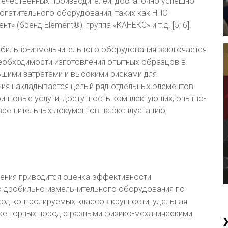
 отечественных производителей, достаточно успешно
гатительного оборудования, таких как НПО
 (бренд Element®), группа «КАНЕКС» и т.д. [5; 6].
обильно-измельчительного оборудования заключается
 необходимости изготовления опытных образцов в
ольшими затратами и высокими рисками для
ния накладывается целый ряд отдельных элементов
ринговые услуги, доступность комплектующих, опытно-
зрешительных документов на эксплуатацию,
щения приводится оценка эффективности
о дробильно-измельчительного оборудования по
ход контролируемых классов крупности, удельная
тке горных пород с разными физико-механическими