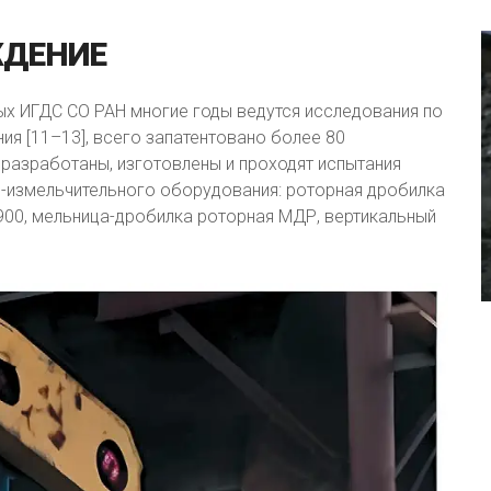
ДЕНИЕ
х ИГДС СО РАН многие годы ведутся исследования по
я [11–13], всего запатентовано более 80
 разработаны, изготовлены и проходят испытания
измельчительного оборудования: роторная дробилка
00, мельница-дробилка роторная МДР, вертикальный