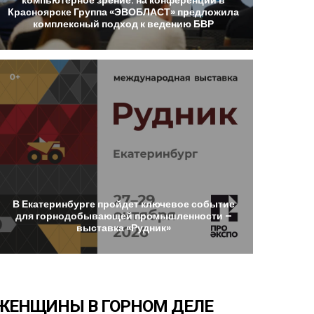
Красноярске
Группа
«ЭВОБЛАСТ»
предложила
комплексный
подход
к
ведению
БВР
В
Екатеринбурге
пройдет
ключевое
событие
для
горнодобывающей
промышленности
–
выставка
«Рудник»
ЖЕНЩИНЫ
В
ГОРНОМ
ДЕЛЕ