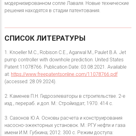
модернизированном сопле Лаваля. Новые технические
решения находятся в стадии патентования.
СПИСОК
ЛИТЕРАТУРЫ
1. Knoeller M.C., Robison C.E., Agarwal M., Paulet B.A. Jet
pump controller with downhole prediction. United States
Patent 11078766. Publication Date: 03.08.2021. Available
at:
https://www.freepatentsonline.com/11078766.pdf
(accessed: 28.09.2024).
2. Каменев П.Н. Гидроэлеваторы в строительстве. 2-е
изд., перераб. и доп. М.: Стройиздат; 1970. 414 с.
3. Сазонов Ю.А. Основы расчета и конструирования
насосно-эжекторных установок. М.: РГУ нефти и газа
имени И.М. Губкина; 2012. 300 с. Режим доступа: