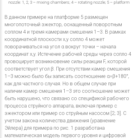
nozzle: 1, 2, 3 – mixing chambers; 4 – rotating nozzle; 5 – platform
В данном примере на платформе 5 размещен
многопоточный эжектор, оснащенный поворотным
соплом 4 и тремя камерами смешения 1–3. В рамках
координатной плоскости x,y сопло 4 может
поворачиваться на угол α вокруг точки – начала
координат x,y. Истечение рабочей среды через сопло 4
провоцирует возникновение силы реакции F, которой
соответствует угол β. При отсутствии камер смешения
1–3 можно было бы записать соотношение α=β+180°,
как для частного случая. Но в общем случае при
наличии камер смешения 1–3 это соотношение может
быть нарушено, что связано со спецификой рабочего
процесса струйного аппарата, включая пример с
эжектором или пример со струйным насосом [2; 3]. С
учетом закона количества движения (уравнение
Эйлера) для примера по рис. 1 разработана
математическая модель первого уровня и цифровой