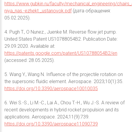
https://www.gubkin.ru/faculty/mechanical_engineering/chai
niya_nas.-ezhekt._ustanovok.pdf
(дата обращения:
05.02.2025).
4. Pugh T., O Nunez., Juenke M. Reverse flow jet pump.
United States Patent US10788054B2. Publication Date:
29.09.2020. Available at:
https://patents.google.com/patent/US10788054B2/en
(accessed: 28.05.2025).
5. Wang Y., Wang N. Influence of the projectile rotation on
the supersonic fluidic element. Aerospace. 2023;10(1):35.
https://doi.org/10.3390/aerospace10010035
6. Wei S.-S., Li M.-C., Lai A., Chou T.-H., Wu J.-S. A review of
recent developments in hybrid rocket propulsion and its
applications. Aerospace. 2024;11(9):739.
https://doi.org/10.3390/aerospace11090739