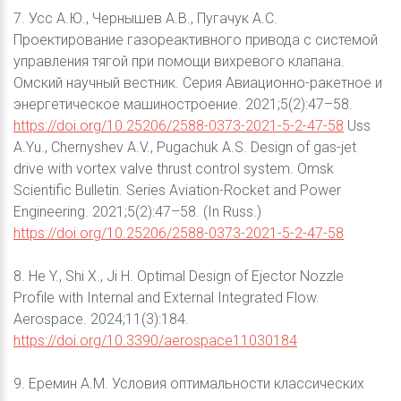
7. Усс А.Ю., Чернышев А.В., Пугачук А.С.
Проектирование газореактивного привода с системой
управления тягой при помощи вихревого клапана.
Омский научный вестник. Серия Авиационно-ракетное и
энергетическое машиностроение. 2021;5(2):47–58.
https://doi.org/10.25206/2588-0373-2021-5-2-47-58
Uss
A.Yu., Chernyshev A.V., Pugachuk A.S. Design of gas-jet
drive with vortex valve thrust control system. Omsk
Scientific Bulletin. Series Aviation-Rocket and Power
Engineering. 2021;5(2):47–58. (In Russ.)
https://doi.org/10.25206/2588-0373-2021-5-2-47-58
8. He Y., Shi X., Ji H. Optimal Design of Ejector Nozzle
Profile with Internal and External Integrated Flow.
Aerospace. 2024;11(3):184.
https://doi.org/10.3390/aerospace11030184
9. Еремин А.М. Условия оптимальности классических