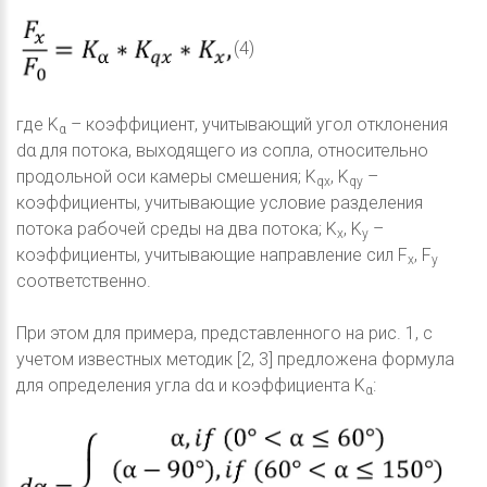
(4)
где K
– коэффициент, учитывающий угол отклонения
α
dα для потока, выходящего из сопла, относительно
продольной оси камеры смешения; K
, K
–
qx
qy
коэффициенты, учитывающие условие разделения
потока рабочей среды на два потока; K
, K
–
x
y
коэффициенты, учитывающие направление сил F
, F
x
y
соответственно.
При этом для примера, представленного на рис. 1, с
учетом известных методик [2, 3] предложена формула
для определения угла dα и коэффициента K
:
α