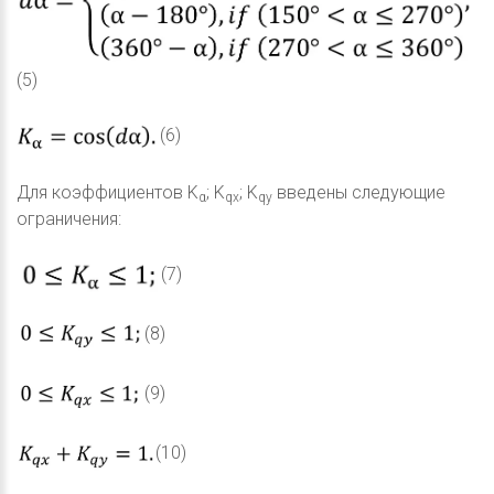
(5)
(6)
Для коэффициентов K
; K
; K
введены следующие
α
qx
qy
ограничения:
(7)
(8)
(9)
(10)