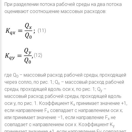
При разделении потока рабочей среды на два потока
оценивают соотношение массовых расходов:
(11)
(12)
где Q
– массовый расход рабочей среды, проходящей
0
через сопло, по рис. 1; Q
– массовый расход рабочей
x
среды, проходящей вдоль оси x, по рис. 1; Q
–
y
массовый расход рабочей среды, проходящей вдоль
оси y, по рис. 1. Коэффициент K
принимает значение +1,
x
если направление F
совпадает с направлением оси x;
x
или принимает значение –1, если направление F
не
x
совпадает с направлением оси x. Коэффициент K
y
принимает значение +1, если направление Fy совпадает