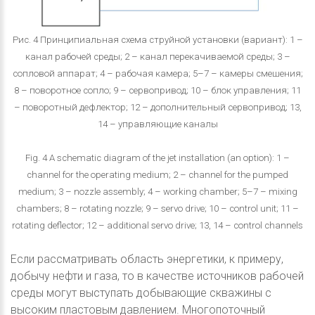
Рис. 4 Принципиальная схема струйной установки (вариант): 1 –
канал рабочей среды; 2 – канал перекачиваемой среды; 3 –
сопловой аппарат; 4 – рабочая камера; 5–7 – камеры смешения;
8 – поворотное сопло; 9 – сервопривод; 10 – блок управления; 11
– поворотный дефлектор; 12 – дополнительный сервопривод; 13,
14 – управляющие каналы
Fig. 4 A schematic diagram of the jet installation (an option): 1 –
channel for the operating medium; 2 – channel for the pumped
medium; 3 – nozzle assembly; 4 – working chamber; 5–7 – mixing
chambers; 8 – rotating nozzle; 9 – servo drive; 10 – control unit; 11 –
rotating deflector; 12 – additional servo drive; 13, 14 – control channels
Если рассматривать область энергетики, к примеру,
добычу нефти и газа, то в качестве источников рабочей
среды могут выступать добывающие скважины с
высоким пластовым давлением. Многопоточный