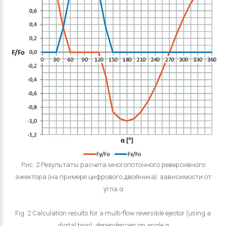
Рис. 2 Результаты расчета многопоточного реверсивного
эжектора (на примере цифрового двойника): зависимости от
угла α
Fig. 2 Calculation results for a multi-flow reversible ejector (using a
digital twin): dependencies on angle α