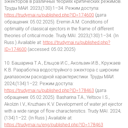
эжекторов в различных теориях критических режимов.
Труды МАИ. 2023;(130):1–34. Режим доступа:
https://trudymai.ru/published.php?ID=174600
(дата
обращения: 05.02.2025). Eremin A.M. Conditions of
optimality of classical ejectors in the frame of different
theories of critical mode. Trudy MAI. 2023;(130):1–34. (In
Russ.) Available at:
https://trudymai.ru/published.php?
ID=174600
(accessed: 05.02.2025)
10. Башарина Т.А., Ельцов И.С., Акользин И.В., Кружаев
К.В. Разработка водоструйного эжектора с широким
диапазоном расходной характеристики. Труды МАИ.
2024;(134):1–22. Режим доступа:
https://trudymai.ru/published.php?ID=178463
(дата
обращения: 05.02.2025). Basharina T.A., Yeltsov I.S.,
Akolzin I.V., Kruzhaev K.V. Development of water jet ejector
with a wide range of flow characteristics. Trudy MAI. 2024;
(134):1–22. (In Russ.) Available at:
https://trudymai.ru/eng/published.php?ID=178463