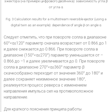
эжектора (на примере цифрового двойника): зависимость угла β
от угла α
Fig. 3 Calculation results for a multistream reversible ejector (using a
digital twin as an example): dependence of angle β on angle α
Следует отметить, что при повороте сопла в диапазоне
60°<α≤120° параметр сначала возрастает от 0.866 до 1
и далее снижается до 0.866. При повороте сопла в
диапазоне (150°<α≤270°) параметр уменьшается от –
0.866 до –1 и далее увеличивается до 0. При повороте
сопла в диапазоне 270°<α≤360° параметр β
скачкообразно переходит от значения 360° до 180° и
далее сохраняет неизменное значение 180°,
реализуется процесс реверса с изменением
направления импульса сил на противоположное
направление.
Для краткого пояснения принципа работы