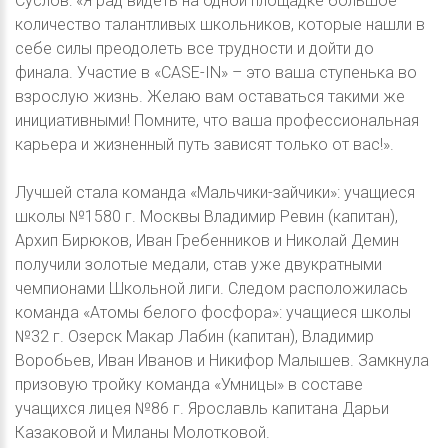
Суслов: «Я рад видеть на одной площадке большое
количество талантливых школьников, которые нашли в
себе силы преодолеть все трудности и дойти до
финала. Участие в «CASE-IN» – это ваша ступенька во
взрослую жизнь. Желаю вам оставаться такими же
инициативными! Помните, что ваша профессиональная
карьера и жизненный путь зависят только от вас!».
Лучшей стала команда «Мальчики-зайчики»: учащиеся
школы №1580 г. Москвы Владимир Ревин (капитан),
Архип Бирюков, Иван Гребенников и Николай Демин
получили золотые медали, став уже двукратными
чемпионами Школьной лиги. Следом расположилась
команда «Атомы белого фосфора»: учащиеся школы
№32 г. Озерск Макар Лабин (капитан), Владимир
Воробьев, Иван Иванов и Никифор Малышев. Замкнула
призовую тройку команда «Умницы» в составе
учащихся лицея №86 г. Ярославль капитана Дарьи
Казаковой и Миланы Молотковой.