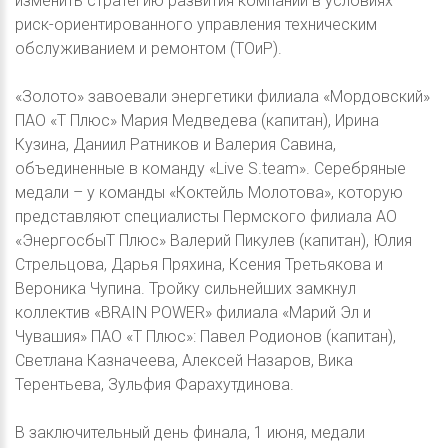
изменить стратегию развития компании в условиях
риск-ориентированного управления техническим
обслуживанием и ремонтом (ТОиР).
«Золото» завоевали энергетики филиала «Мордовский»
ПАО «Т Плюс» Мария Медведева (капитан), Ирина
Кузина, Даниил Ратников и Валерия Савина,
объединенные в команду «Live S.team». Серебряные
медали – у команды «Коктейль Молотова», которую
представляют специалисты Пермского филиала АО
«ЭнергосбыТ Плюс» Валерий Пикулев (капитан), Юлия
Стрельцова, Дарья Пряхина, Ксения Третьякова и
Вероника Чупина. Тройку сильнейших замкнул
коллектив «BRAIN POWER» филиала «Марий Эл и
Чувашия» ПАО «Т Плюс»: Павел Родионов (капитан),
Светлана Казначеева, Алексей Назаров, Вика
Терентьева, Зульфия Фарахутдинова.
В заключительный день финала, 1 июня, медали