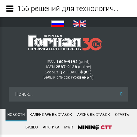
156 решений для технологического лидерства России представили на финале XI чемпионата «CASE-IN» - Журнал Горная промышленность
ISSN
1609-9192
(print)
ISSN
2587-9138
(online)
Scopus
Q2
Ι ВАК РФ (
K1
)
Белый список (
Уровень 1
)
Искать...
НОВОСТИ
КАЛЕНДАРЬ ВЫСТАВОК
АРХИВ ВЫСТАВОК
ОТЧЕТЫ
ВИДЕО
АРКТИКА
MWR