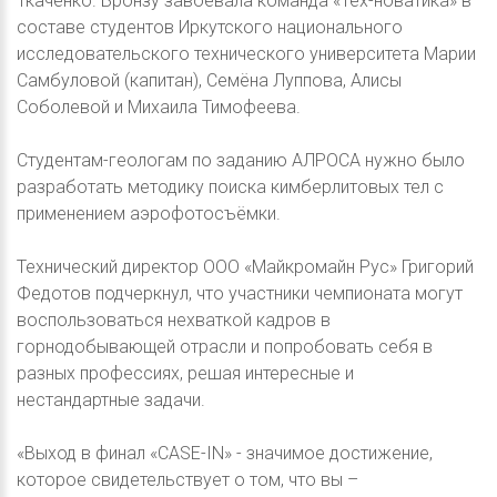
Ткаченко. Бронзу завоевала команда «Тех-новатика» в
составе студентов Иркутского национального
исследовательского технического университета Марии
Самбуловой (капитан), Семёна Луппова, Алисы
Соболевой и Михаила Тимофеева.
Студентам-геологам по заданию АЛРОСА нужно было
разработать методику поиска кимберлитовых тел с
применением аэрофотосъёмки.
Технический директор ООО «Майкромайн Рус» Григорий
Федотов подчеркнул, что участники чемпионата могут
воспользоваться нехваткой кадров в
горнодобывающей отрасли и попробовать себя в
разных профессиях, решая интересные и
нестандартные задачи.
«Выход в финал «CASE-IN» - значимое достижение,
которое свидетельствует о том, что вы –