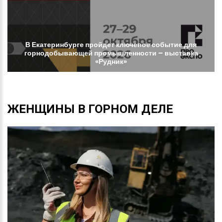
В
Екатеринбурге
пройдет
ключевое
событие
для
горнодобывающей
промышленности
–
выставка
«Рудник»
ЖЕНЩИНЫ
В
ГОРНОМ
ДЕЛЕ