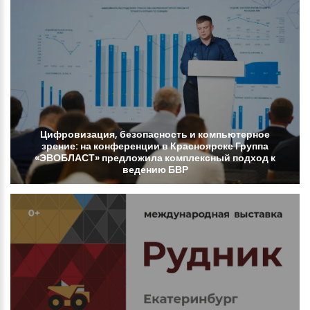
Цифровизация,
безопасность
и
компьютерное
зрение:
на
конференции
в
Красноярске
Группа
«ЭВОБЛАСТ»
предложила
комплексный
подход
к
ведению
БВР