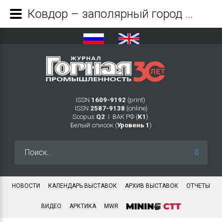
Ковдор – заполярный город горняков и железной руды⁠⁠ - Журнал Горная промышленность
ISSN
1609-9192
(print)
ISSN
2587-9138
(online)
Scopus
Q2
Ι ВАК РФ (
K1
)
Белый список (
Уровень 1
)
Искать...
НОВОСТИ
КАЛЕНДАРЬ ВЫСТАВОК
АРХИВ ВЫСТАВОК
ОТЧЕТЫ
ВИДЕО
АРКТИКА
MWR