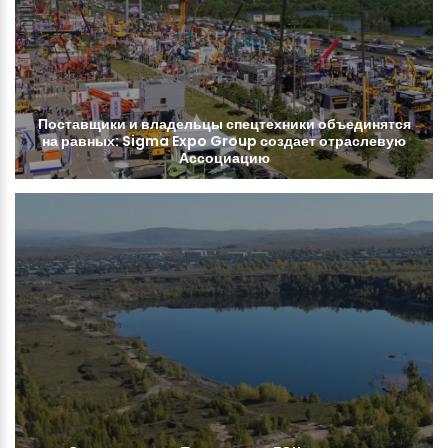
Поставщики
и
владельцы
спецтехники
объединятся
на
равных:
Sigma
Expo
Group
создает
отраслевую
Ассоциацию