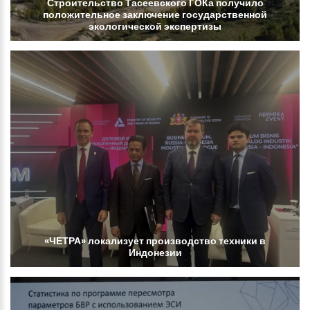
Строительство
Тасеевского
ГОКа
получило
положительное
заключение
государственной
экологической
экспертизы
«ЧЕТРА»
локализует
производство
техники
в
Индонезии