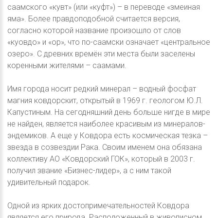
саамского «кувт» (или «куфт») – в переводе «змеиная
яма». Более правдоподобной считается версия,
согласно которой название произошло от слов
«куовдо» и «ор», что по-саамски означает «центральное
озеро». С древних времён эти места были заселены
коренными жителями – саамами.
Имя города носит редкий минерал – водный фосфат
магния ковдорскит, открытый в 1969 г. геологом Ю.Л.
Капустиным. На сегодняшний день больше нигде в мире
не найден, является наиболее красивым из минералов-
эндемиков. А еще у Ковдора есть космическая тезка –
звезда в созвездии Рака. Своим именем она обязана
коллективу АО «Ковдорский ГОК», который в 2003 г.
получил звание «Бизнес-лидер», а с ним такой
удивительный подарок.
Одной из ярких достопримечательностей Ковдора
является его природа. Расположенный в живописном