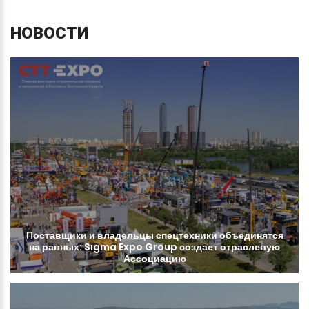
НОВОСТИ
Поставщики
и
владельцы
спецтехники
объединятся
на
равных:
Sigma
Expo
Group
создает
отраслевую
Ассоциацию