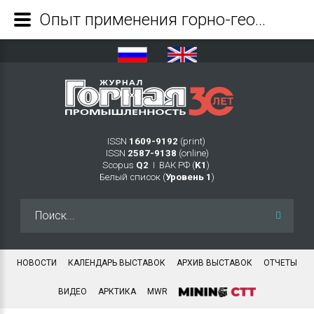
Опыт применения горно-геологической системы gems на предприятиях СНГ - Журнал Горная промышленность
ISSN
1609-9192
(print)
ISSN
2587-9138
(online)
Scopus
Q2
Ι ВАК РФ (
K1
)
Белый список (
Уровень 1
)
Искать...
НОВОСТИ
КАЛЕНДАРЬ ВЫСТАВОК
АРХИВ ВЫСТАВОК
ОТЧЕТЫ
ВИДЕО
АРКТИКА
MWR