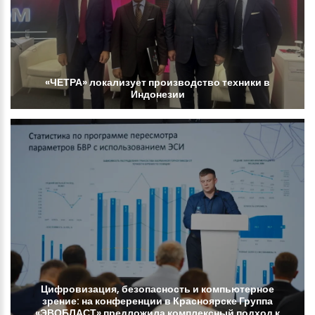
«ЧЕТРА»
локализует
производство
техники
в
Индонезии
Цифровизация,
безопасность
и
компьютерное
зрение:
на
конференции
в
Красноярске
Группа
«ЭВОБЛАСТ»
предложила
комплексный
подход
к