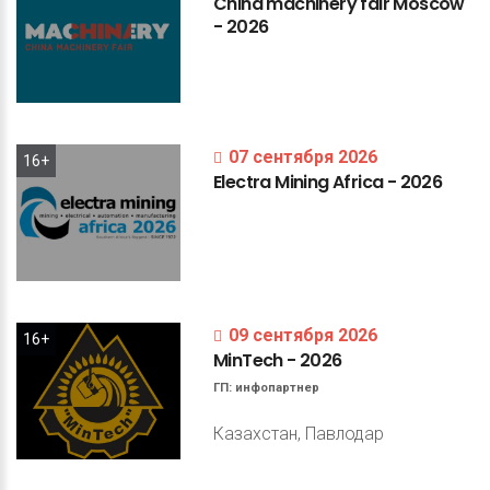
China
machinery
fair
Moscow
-
2026
07 сентября 2026
16+
Electra
Mining
Africa
-
2026
09 сентября 2026
16+
MinTech
-
2026
ГП:
инфопартнер
Казахстан, Павлодар