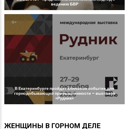
ведению
БВР
В
Екатеринбурге
пройдет
ключевое
событие
для
горнодобывающей
промышленности
–
выставка
«Рудник»
ЖЕНЩИНЫ
В
ГОРНОМ
ДЕЛЕ