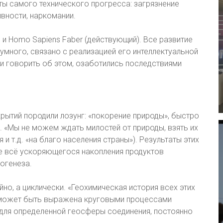
ты самого технического прогресса: загрязнение
вности, наркомании.
 и Homo Sapiens Faber (действующий). Все развитие
умного, связано с реализацией его интеллектуальной
ли говорить об этом, озаботились последствиями
рытий породили лозунг: «покорение природы», быстро
 «Мы не можем ждать милостей от природы, взять их
я и т.д. «на благо населения страны»). Результаты этих
иде всё ускоряющегося накопления продуктов
огенеза.
ейно, а циклически. «Геохимическая история всех этих
– может быть выражена круговыми процессами
 для определенной геосферы соединения, постоянно