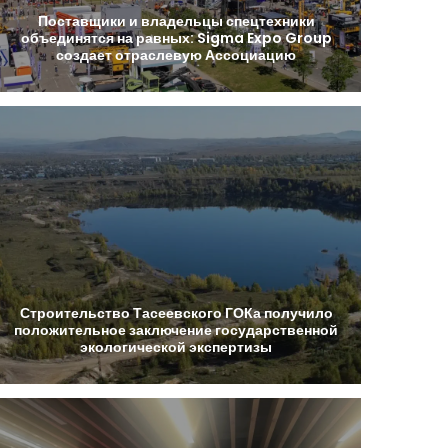
Поставщики
и
владельцы
спецтехники
объединятся
на
равных:
Sigma
Expo
Group
создает
отраслевую
Ассоциацию
Строительство
Тасеевского
ГОКа
получило
положительное
заключение
государственной
экологической
экспертизы