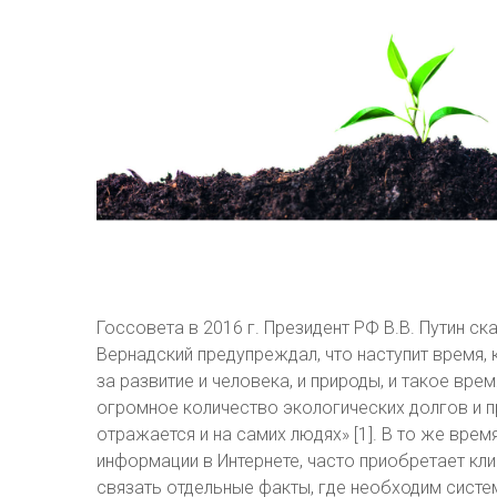
Госсовета в 2016 г. Президент РФ В.В. Путин ск
Вернадский предупреждал, что наступит время, 
за развитие и человека, и природы, и такое вре
огромное количество экологических долгов и п
отражается и на самих людях» [1]. В то же вр
информации в Интернете, часто приобретает кл
связать отдельные факты, где необходим сист