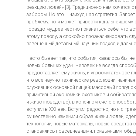
реакцию людей» [3]. Традиционно нам хочется 
забором. Но это – наихудшая стратегия. Запрет
проблему, но и может привести к дальнейшему 
Гораздо мудрее честно признаться себе, что во
этому поводу, а спокойно проанализировать сл
взвешенный детальный научный подход и дальн
Часто бывает так, что события, казалось бы, 
новых больших удач. Человек не всегда спосо
предоставляет ему жизнь, и «просчитать» все 
что все научно-технические революции, начиная
служивших основной пищей; массовый голод око
примитивной экономики охотников и собирателе
и животноводстве), в конечном счете способс
вступил в XXI век. Вступил радостно, но и с т
существенно изменили образ жизни людей, сде
технологии, новые материалы, новые средства 
становились повседневными, привычными, обыде