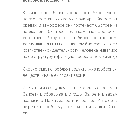
возобновляющиеся» [4].
Как известно, сбалансированность биосферы о
всех ее составных частях структуры. Скорость
средах. В атмосфере они протекают быстрее, чем
последней – быстрее, чем в каменной оболочке
естественный круговорот в биосфере в перво
ассимиляционным потенциалом биосферы – ее 
хозяйственной деятельности человека, нивелир
на ее структуру и функцию посредством жизни, 
Экосистема, потребляя продукты жизнеобеспеч
веществ. Иначе ей грозит взрыв!
Инстинктивно ощущая рост негативных последств
Запретить сбрасывать отходы. Запретить зараж
правильно. Но как запретить прогресс? Более т
не решить проблему, но и привести к дальнейш
силы.