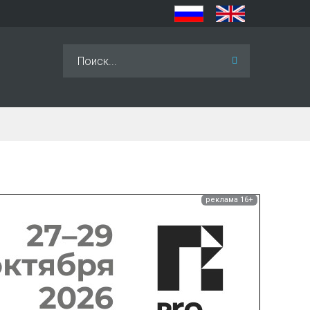
Искать...
реклама 16+