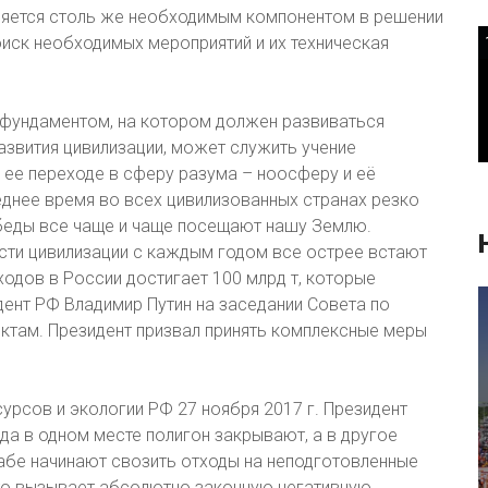
вляется столь же необходимым компонентом в решении
оиск необходимых мероприятий и их техническая
м фундаментом, на котором должен развиваться
звития цивилизации, может служить учение
 ее переходе в сферу разума – ноосферу и её
еднее время во всех цивилизованных странах резко
 беды все чаще и чаще посещают нашу Землю.
сти цивилизации с каждым годом все острее встают
одов в России достигает 100 млрд т, которые
дент РФ Владимир Путин на заседании Совета по
ктам. Президент призвал принять комплексные меры
урсов и экологии РФ 27 ноября 2017 г. Президент
гда в одном месте полигон закрывают, а в другое
бе начинают свозить отходы на неподготовленные
Это вызывает абсолютно законную негативную