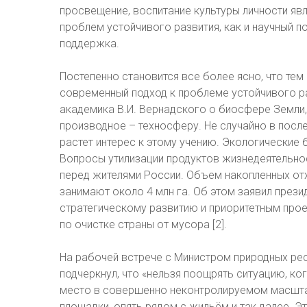
просвещение, воспитание культуры личности я
проблем устойчивого развития, как и научный п
поддержка.
Постепенно становится все более ясно, что те
современный подход к проблеме устойчивого ра
академика В.И. Вернадского о биосфере Земли,
производное – техносферу. Не случайно в посл
растет интерес к этому учению. Экологические
Вопросы утилизации продуктов жизнедеятельно
перед жителями России. Объем накопленных отх
занимают около 4 млн га. Об этом заявил прези
стратегическому развитию и приоритетным прое
по очистке страны от мусора [2].
На рабочей встрече с Министром природных рес
подчеркнул, что «нельзя поощрять ситуацию, ко
место в совершенно неконтролируемом масшта
площадки, опять рядом с жильём и так далее. 