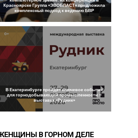
Красноярске
Группа
«ЭВОБЛАСТ»
предложила
комплексный
подход
к
ведению
БВР
В
Екатеринбурге
пройдет
ключевое
событие
для
горнодобывающей
промышленности
–
выставка
«Рудник»
ЖЕНЩИНЫ
В
ГОРНОМ
ДЕЛЕ