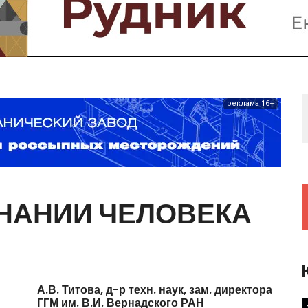
Предприятия и компании
Интервью
Выставки, Конференции
Женщины в горном деле
реклама 16+
НАНИИ
ЧЕЛОВЕКА
А.В.
Титова,
д-р
техн.
наук,
зам.
директора
ГГМ
им.
В.И.
Вернадского
РАН