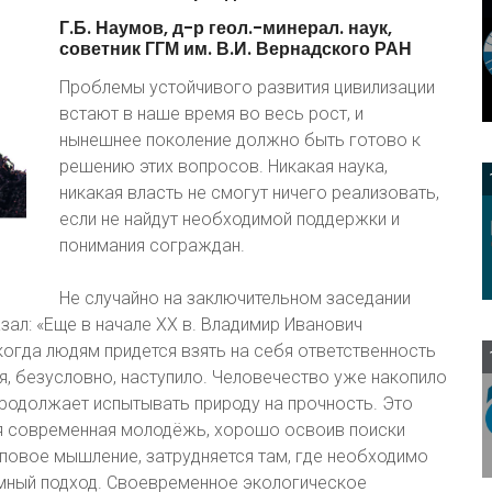
Г.Б.
Наумов,
д-р
геол.-минерал.
наук,
советник
ГГМ
им.
В.И.
Вернадского
РАН
Проблемы устойчивого развития цивилизации
встают в наше время во весь рост, и
нынешнее поколение должно быть готово к
решению этих вопросов. Никакая наука,
никакая власть не смогут ничего реализовать,
если не найдут необходимой поддержки и
понимания сограждан.
Не случайно на заключительном заседании
азал: «Еще в начале XX в. Владимир Иванович
когда людям придется взять на себя ответственность
мя, безусловно, наступило. Человечество уже накопило
родолжает испытывать природу на прочность. Это
емя современная молодёжь, хорошо освоив поиски
иповое мышление, затрудняется там, где необходимо
емный подход. Своевременное экологическое