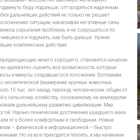
отодвинуть беду подальше, отгородиться надежным
 без дальнейших действий не только не решает
осложнению ситуации, накапливая негативные силы.
зникла серьезная проблема, и не сокрушаться по
учившееся и подумать, как быть дальше. Нужен
ейшие комплексные действия.
не предвещающие ничего хорошего, становятся началом
бен адекватно оценить все возможности, которые
плюсы и минусы создавшегося положения. Вспомним,
 с неолитической (вымирание крупных животных,
ло 10 тыс. лет назад, переход человеческих общин от
й к сельскому хозяйству, основанному на земледелии
твовали дальнейшему развитию цивилизации. Мир
ревогой. Научно-технические достижения ушедшего века
лали его более комфортным и свободным. Новые
связи – физической и информационной – быстро
нными. Но за все приходится платить, и мы начинаем