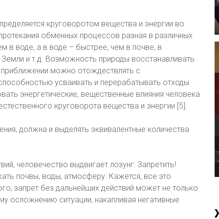
пределяется круговоротом вещества и энергии во
 протекания обменных процессов разная в различных
 в воде, а в воде – быстрее, чем в почве, в
 Земли и т.д. Возможность природы восстанавливать
м приближении можно отождествлять с
способностью усваивать и перерабатывать отходы
овать энергетические, вещественные влияния человека
естественного круговорота вещества и энергии [5].
ения, должна и выделять эквивалентные количества
ий, человечество выдвигает лозунг: Запретить!
ать почвы, воды, атмосферу. Кажется, все это
ого, запрет без дальнейших действий может не только
ему осложнению ситуации, накапливая негативные