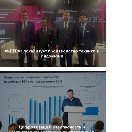
«ЧЕТРА»
локализует
производство
техники
в
Индонезии
Цифровизация,
безопасность
и
компьютерное
зрение:
на
конференции
в