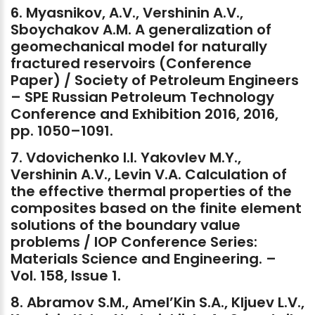
6.
Myasnikov,
A.V.,
Vershinin
A.V.,
Sboychakov
A.M.
A
generalization
of
geomechanical
model
for
naturally
fractured
reservoirs
(Conference
Paper)
/
Society
of
Petroleum
Engineers
–
SPE
Russian
Petroleum
Technology
Conference
and
Exhibition
2016,
2016,
pp.
1050–1091.
7.
Vdovichenko
I.I.
Yakovlev
M.Y.,
Vershinin
A.V.,
Levin
V.A.
Calculation
of
the
effective
thermal
properties
of
the
composites
based
on
the
finite
element
solutions
of
the
boundary
value
problems
/
IOP
Conference
Series:
Materials
Science
and
Engineering.
–
Vol.
158,
Issue
1.
8.
Abramov
S.M.,
Amel’Kin
S.A.,
Kljuev
L.V.,