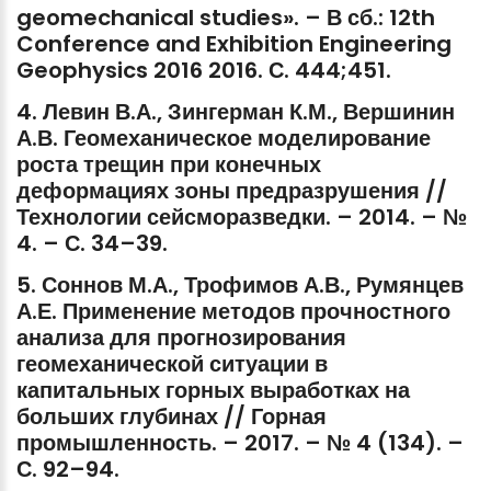
geomechanical
studies».
–
В
сб.:
12th
Conference
and
Exhibition
Engineering
Geophysics
2016
2016.
С.
444;451.
4.
Левин
В.А.,
Зингерман
К.М.,
Вершинин
А.В.
Геомеханическое
моделирование
роста
трещин
при
конечных
деформациях
зоны
предразрушения
//
Технологии
сейсморазведки.
–
2014.
–
№
4.
–
С.
34–39.
5.
Соннов
М.А.,
Трофимов
А.В.,
Румянцев
А.Е.
Применение
методов
прочностного
анализа
для
прогнозирования
геомеханической
ситуации
в
капитальных
горных
выработках
на
больших
глубинах
//
Горная
промышленность.
–
2017.
–
№
4
(134).
–
С.
92–94.