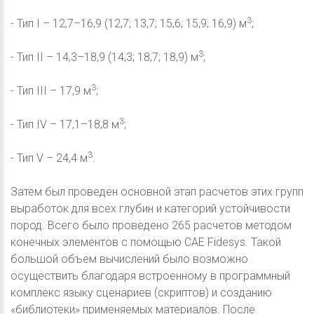
3
- Тип I – 12,7–16,9 (12,7; 13,7; 15,6; 15,9; 16,9) м
;
3
- Тип II – 14,3–18,9 (14,3; 18,7; 18,9) м
;
3
- Тип III – 17,9 м
;
3
- Тип IV – 17,1–18,8 м
;
3
- Тип V – 24,4 м
.
Затем был проведен основной этап расчетов этих групп
выработок для всех глубин и категорий устойчивости
пород. Всего было проведено 265 расчетов методом
конечных элементов с помощью CAE Fidesys. Такой
большой объем вычислений было возможно
осуществить благодаря встроенному в программный
комплекс языку сценариев (скриптов) и созданию
«библиотеки» применяемых материалов. После