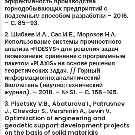
эффективность
производства
горнодобывающих
предприятий
с
подземным
способом
разработки
–
2016.
–
С.
85–93.
2.
Шибаев
И.А.,
Сас
И.Е.,
Морозов
Н.А.
Использование
системы
прочностного
анализа
«FIDESYS»
для
решения
задач
геомеханики:
сравнение
с
программным
пакетом
«PLAXIS»
на
основе
решения
теоретических
задач.
//
Горный
информационно;аналитический
бюллетень
(научно;технический
журнал).
–
2018.
–
№
S1.
–
С.
158–165.
3.
Pisetsky
V.B.,
Abaturova
I.,
Patrushev
J.,
Chevdar
S.,
Vershinin
A.,
Levin
V.
Optimization
of
engineering
and
geodetic
support
development
projects
on
the
basis
of
solid
materials