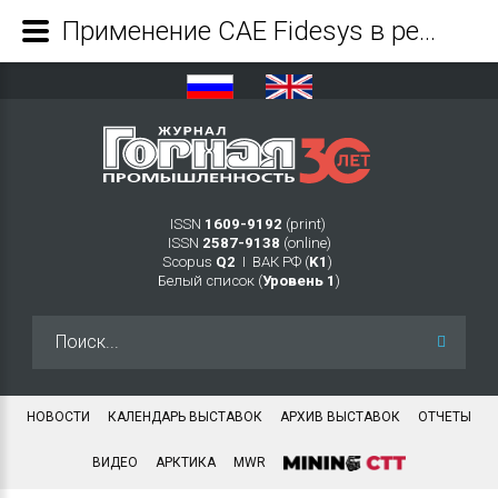
Применение CAE Fidesys в решении геомеханических задач - Журнал Горная промышленность
ISSN
1609-9192
(print)
ISSN
2587-9138
(online)
Scopus
Q2
Ι ВАК РФ (
K1
)
Белый список (
Уровень 1
)
Искать...
НОВОСТИ
КАЛЕНДАРЬ ВЫСТАВОК
АРХИВ ВЫСТАВОК
ОТЧЕТЫ
ВИДЕО
АРКТИКА
MWR