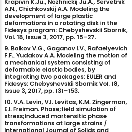
Krapivin
K.Ju.,
Nozhnickij
Ju.A.,
Servetnik
A.N.,
Chichkovskij
A.A.
Modeling
the
development
of
large
plastic
deformations
in
a
rotating
disk
in
the
Fidesys
program:
Chebyshevskii
Sbornik,
Vol.
18,
Issue
3,
2017,
pp.
15–27.
9.
Boikov
V.G.,
Gaganov
I.V.,
Rafaelyevich
F.F.,
Yudakov
A.A.
Modeling
the
motion
of
a
mechanical
system
consisting
of
deformable
elastic
bodies,
by
integrating
two
packages:
EULER
and
Fidesys:
Chebyshevskii
Sbornik
Vol.
18,
Issue
3,
2017,
pp.
131–153.
10.
V.A.
Levin,
V.I.
Levitas,
K.M.
Zingerman,
E.I.
Freiman.
Phase;field
simulation
of
stress;induced
martensitic
phase
transformations
at
large
strains
/
International
Journal
of
Solids
and