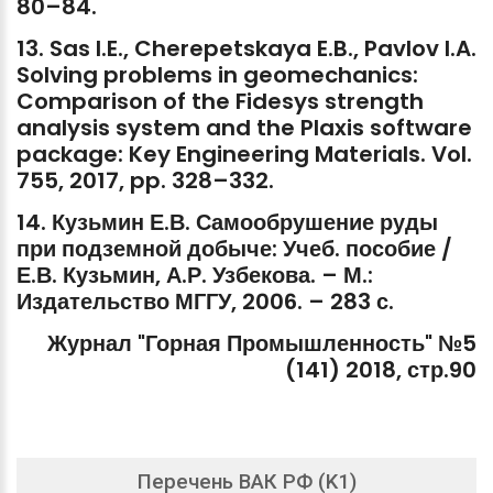
80–84.
13.
Sas
I.E.,
Cherepetskaya
E.B.,
Pavlov
I.A.
Solving
problems
in
geomechanics:
Comparison
of
the
Fidesys
strength
analysis
system
and
the
Plaxis
software
package:
Key
Engineering
Materials.
Vol.
755,
2017,
pp.
328–332.
14.
Кузьмин
Е.В.
Самообрушение
руды
при
подземной
добыче:
Учеб.
пособие
/
Е.В.
Кузьмин,
А.Р.
Узбекова.
–
М.:
Издательство
МГГУ,
2006.
–
283
с.
Журнал
"Горная
Промышленность"
№5
(141)
2018,
стр.90
Перечень ВАК РФ (K1)