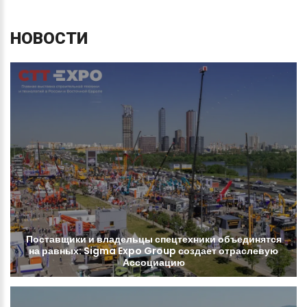
НОВОСТИ
Поставщики
и
владельцы
спецтехники
объединятся
на
равных:
Sigma
Expo
Group
создает
отраслевую
Ассоциацию