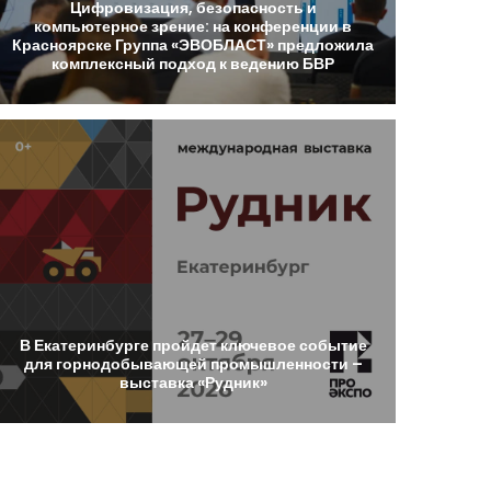
Цифровизация,
безопасность
и
компьютерное
зрение:
на
конференции
в
Красноярске
Группа
«ЭВОБЛАСТ»
предложила
комплексный
подход
к
ведению
БВР
В
Екатеринбурге
пройдет
ключевое
событие
для
горнодобывающей
промышленности
–
выставка
«Рудник»