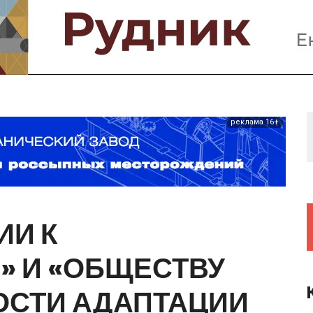
Предприятия и компании
Интервью
Выставки, Конференции
Женщины в горном деле
реклама 16+
ИИ
К
»
И
«ОБЩЕСТВУ
ОСТИ
АДАПТАЦИИ