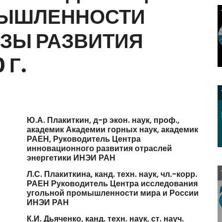
ЫШЛЕННОСТИ
ОЗЫ
РАЗВИТИЯ
0
Г.
Ю.А.
Плакиткин,
д-р
экон.
наук,
проф.,
академик
Академии
горных
наук,
академик
РАЕН,
Руководитель
Центра
инновационного
развития
отраслей
энергетики
ИНЭИ
РАН
Л.С.
Плакиткина,
канд.
техн.
наук,
чл.-корр.
РАЕН
Руководитель
Центра
исследования
угольной
промышленности
мира
и
России
ИНЭИ
РАН
К.И.
Дьяченко,
канд.
техн.
наук,
ст.
науч.