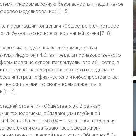
стем», «информационную безопасность », «аддитивное
цифровое моделирование» [1–5].
ке и реализации концепции «Общество 5.0», которое
огий буквально во все сферы нашей жизни [7–8].
о развития, следующая за информационным
аммы «Индустрия-4.0» за пределы производственного
а формирование суперинтеллектуального общества, в
дит оптимизация ресурсов из расчета в среднем не
через интеграцию физического и киберпространства.
ет вносить вклад по своим возможностям, а
 [6–7].
стадией стратегии «Общества 5.0». В рамках
кими технологиями, обладающими глубинной
ей-4.0» и «Обществом 5.0» – в масштабе внедрения
естве 5.0» они охватывают все сферы жизни
ьтатом технологической революции «Общества 5.0»