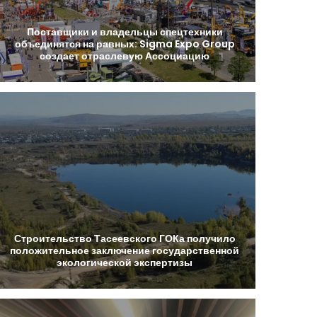
Поставщики
и
владельцы
спецтехники
объединятся
на
равных:
Sigma
Expo
Group
создает
отраслевую
Ассоциацию
Строительство
Тасеевского
ГОКа
получило
положительное
заключение
государственной
экологической
экспертизы