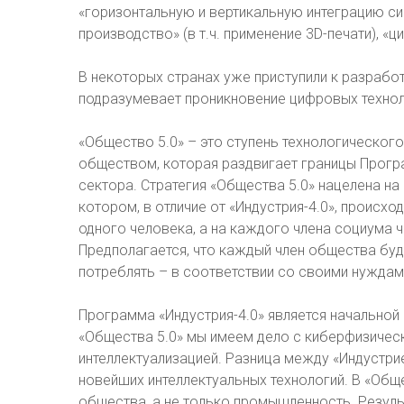
«горизонтальную и вертикальную интеграцию си
производство» (в т.ч. применение 3D-печати), «
В некоторых странах уже приступили к разработ
подразумевает проникновение цифровых технол
«Общество 5.0» – это ступень технологическог
обществом, которая раздвигает границы Прогр
сектора. Стратегия «Общества 5.0» нацелена н
котором, в отличие от «Индустрия-4.0», происхо
одного человека, а на каждого члена социума 
Предполагается, что каждый член общества буд
потреблять – в соответствии со своими нуждами
Программа «Индустрия-4.0» является начальной 
«Общества 5.0» мы имеем дело с киберфизичес
интеллектуализацией. Разница между «Индустри
новейших интеллектуальных технологий. В «Общ
общества, а не только промышленность. Резул