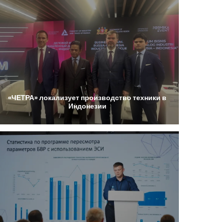
«ЧЕТРА»
локализует
производство
техники
в
Индонезии